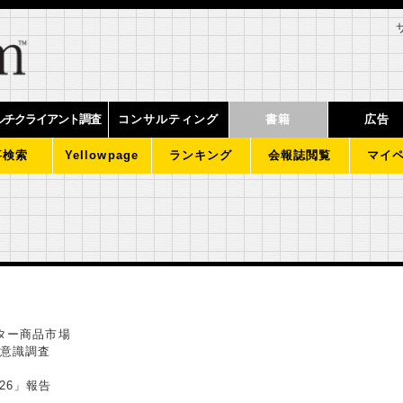
ルチクライアント調査
コンサルティング
書籍
広告
事検索
Yellowpage
ランキング
会報誌閲覧
マイ
クター商品市場
る意識調査
26」報告