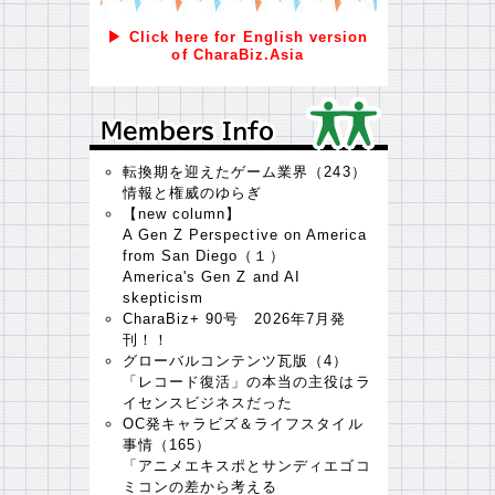
▶ Click here for English version
of CharaBiz.Asia
Ｍｅｍｂｅｒｓ Ｉｎｆｏ
Ｍｅｍｂｅｒｓ Ｉｎｆｏ
転換期を迎えたゲーム業界（243）
情報と権威のゆらぎ
【new column】
A Gen Z Perspective on America
from San Diego（１）
America's Gen Z and AI
skepticism
CharaBiz+ 90号 2026年7月発
刊！！
グローバルコンテンツ瓦版（4）
「レコード復活」の本当の主役はラ
イセンスビジネスだった
OC発キャラビズ＆ライフスタイル
事情（165）
「アニメエキスポとサンディエゴコ
ミコンの差から考える