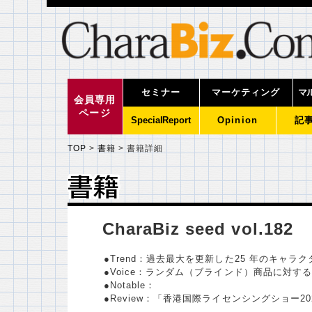
セミナー
マーケティング
マ
会員専用
ページ
SpecialReport
Opinion
記
TOP
>
書籍
>
書籍詳細
書籍
書籍
CharaBiz seed vol.182
●Trend：過去最大を更新した25 年のキャラ
●Voice：ランダム（ブラインド）商品に対す
●Notable：
●Review：「香港国際ライセンシングショー20