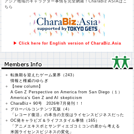
アジア地域のキャラクター事情を完全網羅！CharaBiz ASIAはこ
ちら
▶ Click here for English version of CharaBiz.Asia
Ｍｅｍｂｅｒｓ Ｉｎｆｏ
Ｍｅｍｂｅｒｓ Ｉｎｆｏ
転換期を迎えたゲーム業界（243）
情報と権威のゆらぎ
【new column】
A Gen Z Perspective on America from San Diego（１）
America's Gen Z and AI skepticism
CharaBiz+ 90号 2026年7月発刊！！
グローバルコンテンツ瓦版（4）
「レコード復活」の本当の主役はライセンスビジネスだった
OC発キャラビズ＆ライフスタイル事情（165）
「アニメエキスポとサンディエゴコミコンの差から考える
米国ライセンスビジネスの変化」