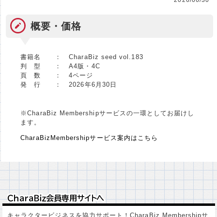
2026/06/30
概要・価格
書籍名 ：
CharaBiz seed vol.183
判 型 ：
A4版・4C
頁 数 ：
4ページ
発 行 ：
2026年6月30日
※CharaBiz Membershipサービスの一環としてお届けし
ます。
CharaBizMembershipサービス案内はこちら
ＣｈａｒａＢｉｚ会員専用サイトへ
ＣｈａｒａＢｉｚ会員専用サイトへ
キャラクタービジネスを協力サポート！CharaBiz Membershipサ