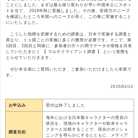
ことにしました。まずは最も移り変わりが早い中国本土にスポッ
トを当て、 2019年秋に実施しました。その後、皆様方のニーズ
を確認したところ米国へのニーズが高く、この春に実施すること
にいたしました。
こうした指標を把握するための調査は、日本で実施する調査と
異なり、１ヵ国ごとの実施に多くの費用が必要です。そこで、第
1回目、2回目と同様に、参加者の方々の間でデータや情報を共有
していただきたく 【 マルチクライアント調査 】 という形態を
とらせていただきます。
ぜひ本企画にご賛同いただき、ご参加いただけましたら幸甚で
す。
2020/02/13
お申込み
受付は終了しました
海外における日本製キャラクターの受容の
状況を、現地のキャラクターや欧米キャラ
クターと比較することで、現在のポジショ
調査目的
ニングを明らかにするとともに、メディア