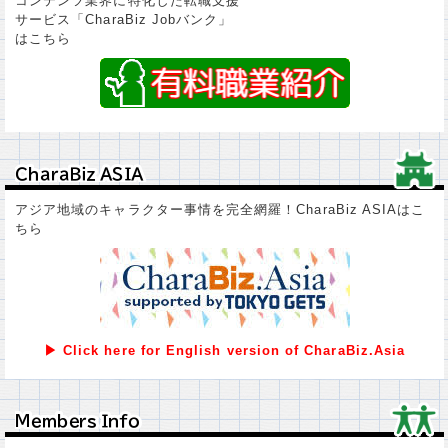
コンテンツ業界に特化した転職支援
サービス「CharaBiz Jobバンク」
はこちら
ＣｈａｒａＢｉｚ ＡＳＩＡ
ＣｈａｒａＢｉｚ ＡＳＩＡ
アジア地域のキャラクター事情を完全網羅！CharaBiz ASIAはこ
ちら
▶ Click here for English version of CharaBiz.Asia
Ｍｅｍｂｅｒｓ Ｉｎｆｏ
Ｍｅｍｂｅｒｓ Ｉｎｆｏ