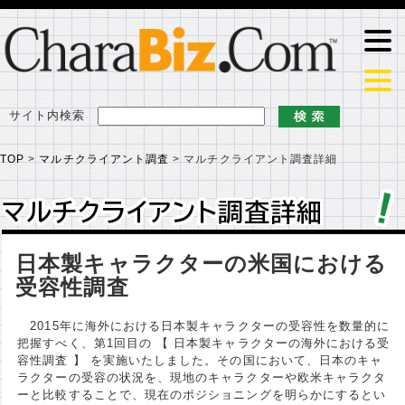
サイト内検索
TOP
>
マルチクライアント調査
>
マルチクライアント調査詳細
マルチクライアント調査詳細
マルチクライアント調査詳細
日本製キャラクターの米国における
受容性調査
2015年に海外における日本製キャラクターの受容性を数量的に
把握すべく、第1回目の 【 日本製キャラクターの海外における受
容性調査 】 を実施いたしました。その国において、日本のキャ
ラクターの受容の状況を、現地のキャラクターや欧米キャラクタ
ーと比較することで、現在のポジショニングを明らかにするとい