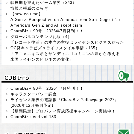
転換期を迎えたゲーム業界（243）
情報と権威のゆらぎ
【new column】
A Gen Z Perspective on America from San Diego（１）
America's Gen Z and AI skepticism
CharaBiz+ 90号 2026年7月発刊！！
グローバルコンテンツ瓦版（4）
「レコード復活」の本当の主役はライセンスビジネスだった
OC発キャラビズ＆ライフスタイル事情（165）
「アニメエキスポとサンディエゴコミコンの差から考える
米国ライセンスビジネスの変化」
ＣＤＢ Ｉｎｆｏ
ＣＤＢ Ｉｎｆｏ
CharaBiz+ 90号 2026年7月発刊！！
キャラクターパワー調査
ライセンス業界の電話帳『CharaBiz Yellowpage 2027』
(2026年12月発刊予定)
【期間限定】プロパティ育成応援キャンペーン実施中！
CharaBiz seed vol.183