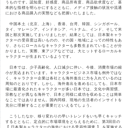
うものです。認知度、好感度、商品所有度、商品欲求度など、基
本的な指標を明らかにするとともに、メディア接触の状況や流通
における商品購入の実態なども把握いたしました。
中国本土（北京、上海）、香港、台湾、韓国、シンガポール、
タイ、マレーシア、インドネシア、ベトナム、インド、そして米
国と順次実施してまいりましたが、結果としては、日本製キャラ
クターの受容度は高いものの、その国・地域によっての特性もあ
り、さらにローカルなキャラクターも多数生まれていることが分
かりました。実際、東アジアなどでは、大ヒットするローカルキ
ャラクターが生まれているようです。
日本では、少子高齢化、人口減少に伴い、今後、消費市場の縮
小が見込まれています。キャラクタービジネス市場も例外ではな
く、キャラクター企業は各社とも海外進出に力を入れているのは
周知のとおりです。しかし、海外進出を進めるにしても、日本市
場に最適化されたキャラクターが多い日本では、文化や商習慣、
宗教などが異なる海外で、日本と同様に成功を収めることは簡単
なことではありません。国内同様、現地の生活者のインサイトを
充分に理解することが重要だといえるでしょう。
こうしたなか、移り変わりの早いトレンドをいち早くキャッチ
するとともに、定点的に市場環境をとらえるために、第3回目の
【 日本製キャラクターの海外における受容性調査 】 を実施する