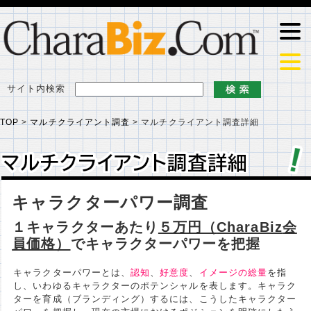
サイト内検索
TOP
>
マルチクライアント調査
>
マルチクライアント調査詳細
マルチクライアント調査詳細
マルチクライアント調査詳細
キャラクターパワー調査
１キャラクターあたり
５万円（
CharaBiz
会
員価格）
でキャラクターパワーを把握
キャラクターパワーとは、
認知
、
好意度
、
イメージの総量
を指
し、いわゆるキャラクターのポテンシャルを表します。キャラク
ターを育成（ブランディング）するには、こうしたキャラクター