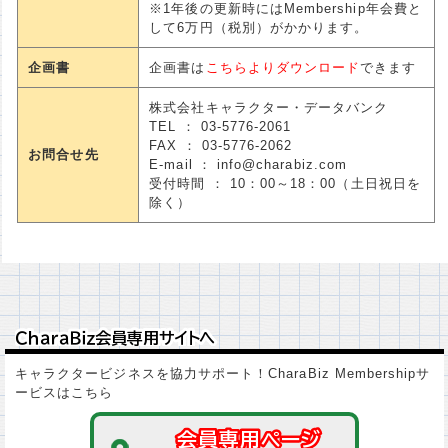
※1年後の更新時にはMembership年会費と
して6万円（税別）がかかります。
企画書
企画書は
こちらよりダウンロード
できます
株式会社キャラクター・データバンク
TEL ： 03-5776-2061
FAX ： 03-5776-2062
お問合せ先
E-mail ： info@charabiz.com
受付時間 ： 10：00～18：00（土日祝日を
除く）
ＣｈａｒａＢｉｚ会員専用サイトへ
ＣｈａｒａＢｉｚ会員専用サイトへ
キャラクタービジネスを協力サポート！CharaBiz Membershipサ
ービスはこちら
会員専用ページ
会員専用ページ