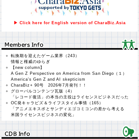
▶ Click here for English version of CharaBiz.Asia
Ｍｅｍｂｅｒｓ Ｉｎｆｏ
Ｍｅｍｂｅｒｓ Ｉｎｆｏ
転換期を迎えたゲーム業界（243）
情報と権威のゆらぎ
【new column】
A Gen Z Perspective on America from San Diego（１）
America's Gen Z and AI skepticism
CharaBiz+ 90号 2026年7月発刊！！
グローバルコンテンツ瓦版（4）
「レコード復活」の本当の主役はライセンスビジネスだった
OC発キャラビズ＆ライフスタイル事情（165）
「アニメエキスポとサンディエゴコミコンの差から考える
米国ライセンスビジネスの変化」
ＣＤＢ Ｉｎｆｏ
ＣＤＢ Ｉｎｆｏ