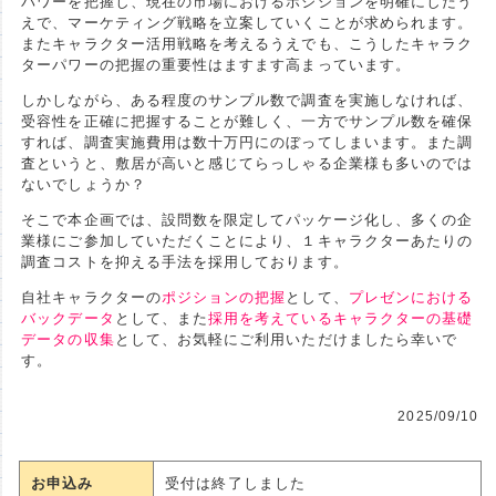
パワーを把握し、現在の市場におけるポジションを明確にしたう
えで、マーケティング戦略を立案していくことが求められます。
またキャラクター活用戦略を考えるうえでも、こうしたキャラク
ターパワーの把握の重要性はますます高まっています。
しかしながら、ある程度のサンプル数で調査を実施しなければ、
受容性を正確に把握することが難しく、一方でサンプル数を確保
すれば、調査実施費用は数十万円にのぼってしまいます。また調
査というと、敷居が高いと感じてらっしゃる企業様も多いのでは
ないでしょうか？
そこで本企画では、設問数を限定してパッケージ化し、多くの企
業様にご参加していただくことにより、１キャラクターあたりの
調査コストを抑える手法を採用しております。
自社キャラクターの
ポジションの把握
として、
プレゼンにおける
バックデータ
として、また
採用を考えているキャラクターの基礎
データの収集
として、お気軽にご利用いただけましたら幸いで
す。
2025/09/10
お申込み
受付は終了しました