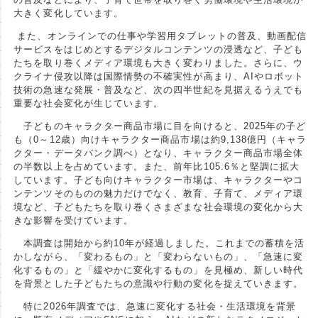
大きく変化しています。
また、オンラインでの仕事や学習用タブレットの普及、動画配信
サービスをはじめとするデジタルコンテンツの浸透など、子ども
たちを取り巻くメディア環境も大きく変わりました。さらに、ウ
クライナ侵攻以降は国際情勢の不確実性が高まり、AIやロボット
技術の急速な発展・普及など、次の四半世紀を見据えるうえでも
重要な社会変化が生じています。
子どものキャラクター商品市場に目を向けると、2025年の子ど
も（0～12歳）向けキャラクター商品市場は約9,138億円（キャラ
クター・データバンク調べ）となり、キャラクター商品市場全体
の半数以上を占めています。また、前年比105.6％と堅調に拡大
しています。子ども向けキャラクター市場は、キャラクターやコ
ンテンツそのものの魅力だけでなく、教育、子育て、メディア環
境など、子どもたちを取り巻くさまざまな社会環境の変化から大
きな影響を受けています。
本調査は開始から約10年が経過しました。これまでの蓄積を活
かしながら、「変わるもの」と「変わらないもの」、「急速に変
化するもの」と「緩やかに変化するもの」を見極め、新しい時代
を背景とした子どもたちの意識や行動の変化を捉えていきます。
特に2026年調査では、急速に変化する社会・生活環境を背景