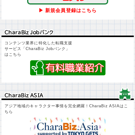
▶ 新規会員登録はこちら
ＣｈａｒａＢｉｚ Ｊｏｂバンク
ＣｈａｒａＢｉｚ Ｊｏｂバンク
コンテンツ業界に特化した転職支援
サービス「CharaBiz Jobバンク」
はこちら
ＣｈａｒａＢｉｚ ＡＳＩＡ
ＣｈａｒａＢｉｚ ＡＳＩＡ
アジア地域のキャラクター事情を完全網羅！CharaBiz ASIAはこ
ちら