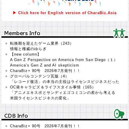
▶ Click here for English version of CharaBiz.Asia
Ｍｅｍｂｅｒｓ Ｉｎｆｏ
Ｍｅｍｂｅｒｓ Ｉｎｆｏ
転換期を迎えたゲーム業界（243）
情報と権威のゆらぎ
【new column】
A Gen Z Perspective on America from San Diego（１）
America's Gen Z and AI skepticism
CharaBiz+ 90号 2026年7月発刊！！
グローバルコンテンツ瓦版（4）
「レコード復活」の本当の主役はライセンスビジネスだった
OC発キャラビズ＆ライフスタイル事情（165）
「アニメエキスポとサンディエゴコミコンの差から考える
米国ライセンスビジネスの変化」
ＣＤＢ Ｉｎｆｏ
ＣＤＢ Ｉｎｆｏ
CharaBiz+ 90号 2026年7月発刊！！