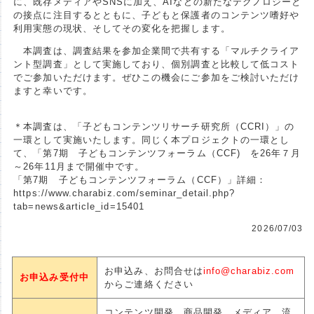
に、既存メディアやSNSに加え、AIなどの新たなテクノロジーと
の接点に注目するとともに、子どもと保護者のコンテンツ嗜好や
利用実態の現状、そしてその変化を把握します。
本調査は、調査結果を参加企業間で共有する「マルチクライア
ント型調査」として実施しており、個別調査と比較して低コスト
でご参加いただけます。ぜひこの機会にご参加をご検討いただけ
ますと幸いです。
＊本調査は、「子どもコンテンツリサーチ研究所（CCRI）」の
一環として実施いたします。同じく本プロジェクトの一環とし
て、「第7期 子どもコンテンツフォーラム（CCF) を26年７月
～26年11月まで開催中です。
「第7期 子どもコンテンツフォーラム（CCF）」詳細：
https://www.charabiz.com/seminar_detail.php?
tab=news&article_id=15401
2026/07/03
お申込み、お問合せは
info@charabiz.com
お申込み受付中
からご連絡ください
コンテンツ開発、商品開発、メディア、流