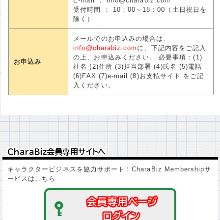
E-mail ： info@charabiz.com
受付時間 ： 10：00～18：00（土日祝日を
除く）
メールでのお申込みの場合は、
info@charabiz.com
に、下記内容をご記入
の上、お申込みください。 必要事項：(1)
お申込み
社名 (2)住所 (3)担当部署 (4)氏名 (5)電話
(6)FAX (7)e-mail (8)お支払サイト をご記
入ください。
ＣｈａｒａＢｉｚ会員専用サイトへ
ＣｈａｒａＢｉｚ会員専用サイトへ
キャラクタービジネスを協力サポート！CharaBiz Membershipサ
ービスはこちら
会員専用ページ
会員専用ページ
ログイン
ログイン