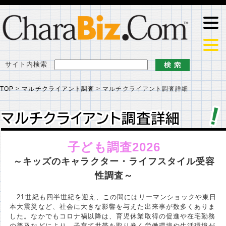
サイト内検索
TOP
>
マルチクライアント調査
>
マルチクライアント調査詳細
マルチクライアント調査詳細
マルチクライアント調査詳細
子ども調査2026
～キッズのキャラクター・ライフスタイル受容
性調査～
21世紀も四半世紀を迎え、この間にはリーマンショックや東日
本大震災など、社会に大きな影響を与えた出来事が数多くありま
した。なかでもコロナ禍以降は、育児休業取得の促進や在宅勤務
の普及などにより、子育て世帯を取り巻く労働環境や生活環境が