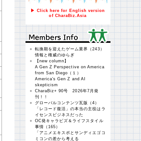
▶ Click here for English version
of CharaBiz.Asia
Ｍｅｍｂｅｒｓ Ｉｎｆｏ
Ｍｅｍｂｅｒｓ Ｉｎｆｏ
転換期を迎えたゲーム業界（243）
情報と権威のゆらぎ
【new column】
A Gen Z Perspective on America
from San Diego（１）
America's Gen Z and AI
skepticism
CharaBiz+ 90号 2026年7月発
刊！！
グローバルコンテンツ瓦版（4）
「レコード復活」の本当の主役はラ
イセンスビジネスだった
OC発キャラビズ＆ライフスタイル
事情（165）
「アニメエキスポとサンディエゴコ
ミコンの差から考える