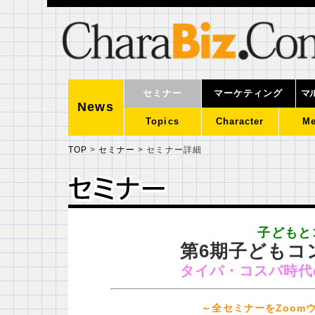
セミナー
マーケティング
マ
News
Topics
Character
Me
TOP
>
セミナー
>
セミナー詳細
セミナー
セミナー
子どもと
第6期子どもコ
タイパ・コスパ時代
～全セミナーをZoom