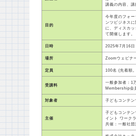
講義の内容、講
今年度のフォー
ンツビジネスに
目的
に、ディスカッ
て開催します。
日時
2025年7月16
場所
Zoomウェビナ
定員
100名 (先着
一般参加者：1万
受講料
Membershi
対象者
子どもコンテン
子どもコンテン
主催
イント ワーク
共催：一般社団