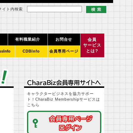
サイト内検索
有料職業紹介
お問合せ
会員
サービス
とは?
ssInfo
CDBInfo
会員専用ページ
ＣｈａｒａＢｉｚ会員専用サイトへ
ＣｈａｒａＢｉｚ会員専用サイトへ
キャラクタービジネスを協力サポー
ト！CharaBiz Membershipサービスは
こちら
会員専用ページ
会員専用ページ
ログイン
ログイン