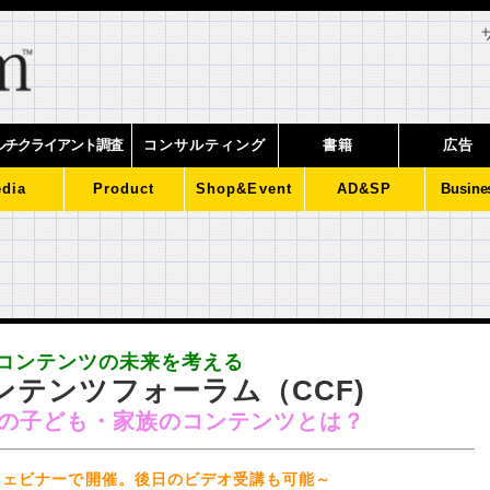
ルチクライアント調査
コンサルティング
書籍
広告
dia
Product
Shop&Event
AD&SP
Busine
コンテンツの未来を考える
ンテンツフォーラム（CCF)
の子ども・家族のコンテンツとは？
ウェビナーで開催。後日のビデオ受講も可能～