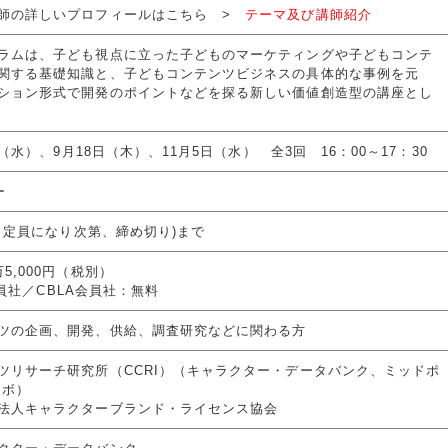
師の詳しいプロフィールはこちら >
テーマ及び講師紹介
ラムは、子ども視点に立った子どものマーケティングや子どもコンテ
関する基礎知識と、子どもコンテンツビジネスの具体的な事例を元
ション形式で開発のポイントなどを探る新しい価値創造型の講座とし
日（水）、9月18日（木）、11月5日（水） 全3回 16：00～17：30
ー
順。定員になり次第、締め切り)まで
5,000円（税別）
p会員社／CBLA会員社：無料
ツの企画、開発、供給、調査研究などに関わる方
ツリサーチ研究所（CCRI）（キャラクター・データバンク、ミッドポ
ラボ）
法人キャラクターブランド・ライセンス協会