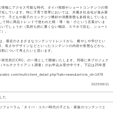
情報にアクセス可能な時代、タイパ視聴やショートコンテンツの増
変化しています。特に子育て世帯においては、共働き社会化が進み家
中で、子どもや親子のコンテンツ嗜好や消費形態も多様化していると
として特に商品トレンドで使われた軽・薄・短・小という言葉がいま
ないでしょうか（気持ち的に重くない物語、スマホで読む、ショート
ど）。
では、最近のさまざまなコンテンツトレンドから、癒やしや学びとい
系、長さやデザインなどといったコンテンツの内容や形態などから、
役割について考えたいと思います。
研究所(CCRI)」の一環として開催いたします。同様に本プロジェク
」（マルチクライアント調査）のお申込み受付中です。下記は25年度
com/multiclient_detail.php?tab=news&article_id=1478
2025/06/11
した
ツフォーラム「タイパ・コスパ時代の子ども・家族のコンテンツと