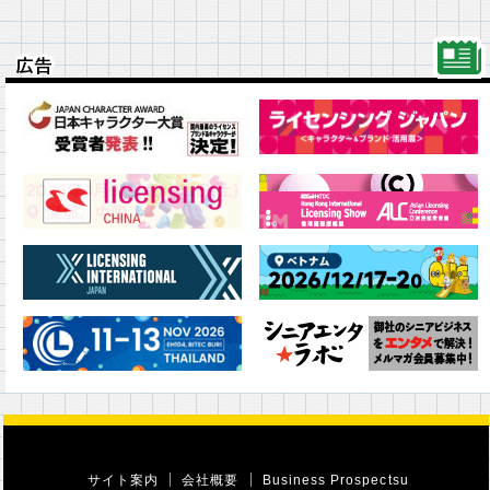
広告
広告
サイト案内
会社概要
Business Prospectsu