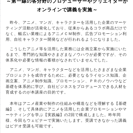
～第一線の各分野のプロデューサーやクリエイターが
オンラインで講義を実施～
昨今、アニメ、マンガ、キャラクターを活用した企業のマーケ
ティング活動が活発化しており、従来からあるコラボ商品だけで
なく、幅広い業種によるアニメＣＭ制作、広告プロモーション利
用、自社キャラクター開発などが行われるようになりました。
こうしたアニメ等を活用した業務には企画立案から実施にいた
るまで、専門的な知識やさまざまなノウハウが必要ですが、その
体系化や必要な情報の蓄積がなされていませんでした。
アニメ、マンガ、キャラクターなどを活用したさまざまな企業
プロジェクトを成功するために、必要となるライセンス知識、企
画立案、アニメ制作知識、プロモーション、ＰＲのノウハウなど
基礎を体系的に学び、自社ビジネスをプロデュースできる人材を
育成するのが本講座の目的です。
本年はアニメ産業や制作の仕組みや構造などを理解する【基礎
編】、そして具体的にアニメを活用した企業プロモーションやマ
ーケティングを学ぶ【実践編】の2回で構成しました。昨年同
様、今回もウェビナーで実施いたします。受講できなかった講義
はビデオ受講も可能です。