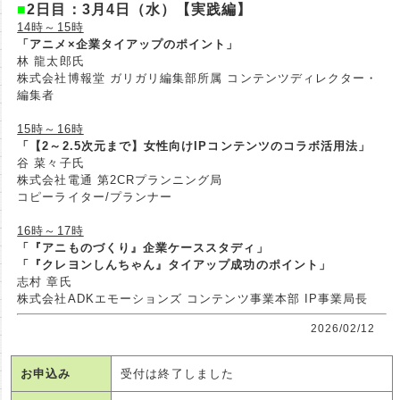
■
2日目：3月4日（水）【実践編】
14時～15時
「アニメ×企業タイアップのポイント」
林 龍太郎氏
株式会社博報堂 ガリガリ編集部所属 コンテンツディレクター・
編集者
15時～16時
「【2～2.5次元まで】女性向けIPコンテンツのコラボ活用法」
谷 菜々子氏
株式会社電通 第2CRプランニング局
コピーライター/プランナー
16時～17時
「『アニものづくり』企業ケーススタディ」
「『クレヨンしんちゃん』タイアップ成功のポイント」
志村 章氏
株式会社ADKエモーションズ コンテンツ事業本部 IP事業局長
2026/02/12
お申込み
受付は終了しました