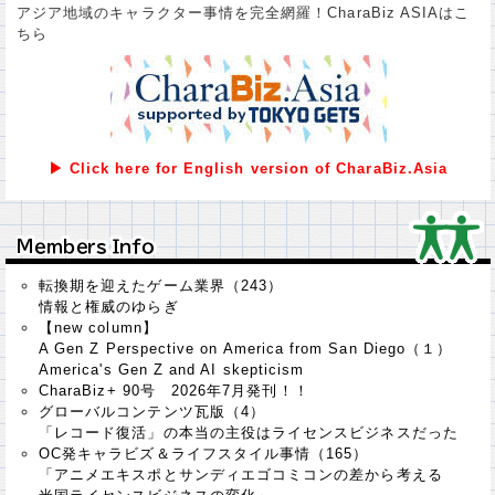
アジア地域のキャラクター事情を完全網羅！CharaBiz ASIAはこ
ちら
▶ Click here for English version of CharaBiz.Asia
Ｍｅｍｂｅｒｓ Ｉｎｆｏ
Ｍｅｍｂｅｒｓ Ｉｎｆｏ
転換期を迎えたゲーム業界（243）
情報と権威のゆらぎ
【new column】
A Gen Z Perspective on America from San Diego（１）
America's Gen Z and AI skepticism
CharaBiz+ 90号 2026年7月発刊！！
グローバルコンテンツ瓦版（4）
「レコード復活」の本当の主役はライセンスビジネスだった
OC発キャラビズ＆ライフスタイル事情（165）
「アニメエキスポとサンディエゴコミコンの差から考える