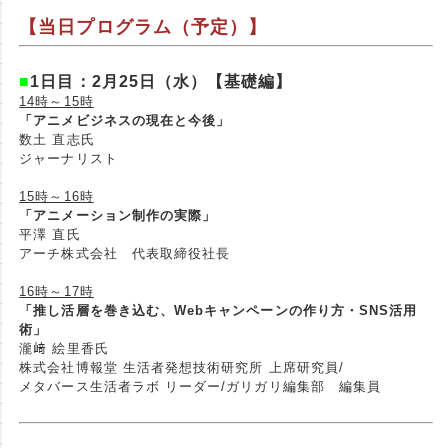
【当日プログラム（予定）】
■
1日目：
2月25日（水）【基礎編】
14時～15時
「アニメビジネスの現在と今後」
数土 直志氏
ジャーナリスト
15時～16時
「アニメーション制作の実際」
平澤 直氏
アーチ株式会社 代表取締役社長
16時～17時
「推し活層を巻き込む、Webキャンペーンの作り方・SNS活用
術」
瀧﨑 絵里香氏
株式会社博報堂 生活者発想技術研究所 上席研究員/
メタバース生活者ラボ リーダー/ガリガリ編集部 編集員