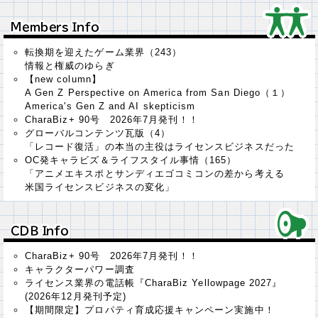
Ｍｅｍｂｅｒｓ Ｉｎｆｏ
Ｍｅｍｂｅｒｓ Ｉｎｆｏ
転換期を迎えたゲーム業界（243）
情報と権威のゆらぎ
【new column】
A Gen Z Perspective on America from San Diego（１）
America's Gen Z and AI skepticism
CharaBiz+ 90号 2026年7月発刊！！
グローバルコンテンツ瓦版（4）
「レコード復活」の本当の主役はライセンスビジネスだった
OC発キャラビズ＆ライフスタイル事情（165）
「アニメエキスポとサンディエゴコミコンの差から考える
米国ライセンスビジネスの変化」
ＣＤＢ Ｉｎｆｏ
ＣＤＢ Ｉｎｆｏ
CharaBiz+ 90号 2026年7月発刊！！
キャラクターパワー調査
ライセンス業界の電話帳『CharaBiz Yellowpage 2027』
(2026年12月発刊予定)
【期間限定】プロパティ育成応援キャンペーン実施中！