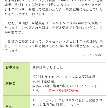
月末発刊のマーケティング資料集『CharaBiz DATA 2026』を受
講者に提供します(1社あたり1冊になります）。キャラクタービ
ジネス市場を、俯瞰して理解いただき、事業戦略に活かしていた
だきたいと考えております。
なお、今回は、全講義をリアルタイムで基本Zoomにて実施い
たします。ご欠席された回は、ビデオ受講でお受けいただくこと
が可能です。
皆様のご参加によって、ライセンシングビジネスへの理解が高
まり、コンテンツ立国と掲げるわが国の発展の礎となることを期
待します。
2026/03/09
お申込み
受付は終了しました
第21期 ライセンシングビジネス実践講座
2026【基礎編】
講座名
講義の内容、講師の詳しいプロフィールはこ
ちら >
テーマ及び講師紹介
1．ライセンシングビジネスにおける実務プロ
セスを体系的に理解してもらう
目的