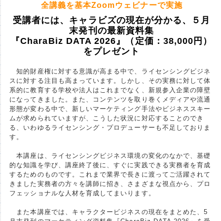
全講義を基本Zoomウェビナーで実施
受講者には、キャラビズの現在が分かる、５月
末発刊の最新資料集
『CharaBiz DATA 2026』（定価：38,000円）
をプレゼント
知的財産権に対する意識が高まる中で、ライセンシングビジネ
スに対する注目も高まっています。しかし、その実務に対して体
系的に教育する学校や法人はこれまでなく、新規参入企業の障壁
になってきました。また、コンテンツを取り巻くメディアや流通
形態が変わる中で、新しいマーケティング手法やビジネススキー
ムが求められていますが、こうした状況に対応することのでき
る、いわゆるライセンシング・プロデューサーも不足しておりま
す。
本講座は、ライセンシングビジネス環境の変化のなかで、基礎
的な知識を学び、講座終了後に、すぐに実践できる実務者を育成
するためのものです。これまで業界で長きに渡ってご活躍されて
きました実務者の方々を講師に招き、さまざまな視点から、プロ
フェッショナルな人材を育成してまいります。
また本講座では、キャラクタービジネスの現在をまとめた、5