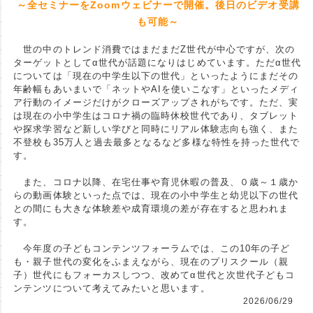
～全セミナーをZoomウェビナーで開催。後日のビデオ受講
も可能～
世の中のトレンド消費ではまだまだZ世代が中心ですが、次の
ターゲットとしてα世代が話題になりはじめています。ただα世代
については「現在の中学生以下の世代」といったようにまだその
年齢幅もあいまいで「ネットやAIを使いこなす」といったメディ
ア行動のイメージだけがクローズアップされがちです。ただ、実
は現在の小中学生はコロナ禍の臨時休校世代であり、タブレット
や探求学習など新しい学びと同時にリアル体験志向も強く、また
不登校も35万人と過去最多となるなど多様な特性を持った世代で
す。
また、コロナ以降、在宅仕事や育児休暇の普及、０歳～１歳か
らの動画体験といった点では、現在の小中学生と幼児以下の世代
との間にも大きな体験差や成育環境の差が存在すると思われま
す。
今年度の子どもコンテンツフォーラムでは、この10年の子ど
も・親子世代の変化をふまえながら、現在のプリスクール（親
子）世代にもフォーカスしつつ、改めてα世代と次世代子どもコ
ンテンツについて考えてみたいと思います。
2026/06/29