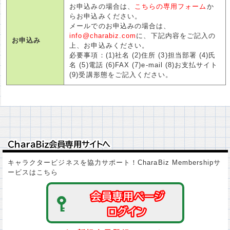
お申込みの場合は、
こちらの専用フォーム
か
らお申込みください。
メールでのお申込みの場合は、
info@charabiz.com
に、下記内容をご記入の
お申込み
上、お申込みください。
必要事項：(1)社名 (2)住所 (3)担当部署 (4)氏
名 (5)電話 (6)FAX (7)e-mail (8)お支払サイト
(9)受講形態をご記入ください。
ＣｈａｒａＢｉｚ会員専用サイトへ
ＣｈａｒａＢｉｚ会員専用サイトへ
キャラクタービジネスを協力サポート！CharaBiz Membershipサ
ービスはこちら
会員専用ページ
会員専用ページ
ログイン
ログイン