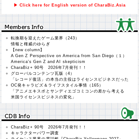
▶ Click here for English version of CharaBiz.Asia
Ｍｅｍｂｅｒｓ Ｉｎｆｏ
Ｍｅｍｂｅｒｓ Ｉｎｆｏ
転換期を迎えたゲーム業界（243）
情報と権威のゆらぎ
【new column】
A Gen Z Perspective on America from San Diego（１）
America's Gen Z and AI skepticism
CharaBiz+ 90号 2026年7月発刊！！
グローバルコンテンツ瓦版（4）
「レコード復活」の本当の主役はライセンスビジネスだった
OC発キャラビズ＆ライフスタイル事情（165）
「アニメエキスポとサンディエゴコミコンの差から考える
米国ライセンスビジネスの変化」
ＣＤＢ Ｉｎｆｏ
ＣＤＢ Ｉｎｆｏ
CharaBiz+ 90号 2026年7月発刊！！
キャラクターパワー調査
ライセンス業界の電話帳『CharaBiz Yellowpage 2027』