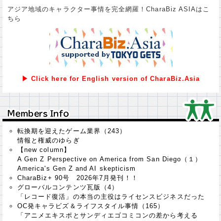
アジア地域のキャラクター事情を完全網羅！CharaBiz ASIAはこ
ちら
▶ Click here for English version of CharaBiz.Asia
Ｍｅｍｂｅｒｓ Ｉｎｆｏ
Ｍｅｍｂｅｒｓ Ｉｎｆｏ
転換期を迎えたゲーム業界（243）
情報と権威のゆらぎ
【new column】
A Gen Z Perspective on America from San Diego（１）
America's Gen Z and AI skepticism
CharaBiz+ 90号 2026年7月発刊！！
グローバルコンテンツ瓦版（4）
「レコード復活」の本当の主役はライセンスビジネスだった
OC発キャラビズ＆ライフスタイル事情（165）
「アニメエキスポとサンディエゴコミコンの差から考える