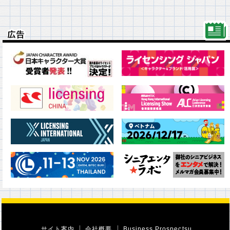
広告
広告
サイト案内
会社概要
Business Prospectsu