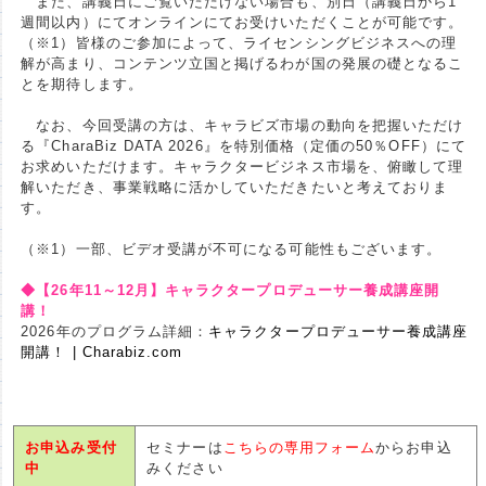
また、講義日にご覧いただけない場合も、別日（講義日から1
週間以内）にてオンラインにてお受けいただくことが可能です。
（※1）皆様のご参加によって、ライセンシングビジネスへの理
解が高まり、コンテンツ立国と掲げるわが国の発展の礎となるこ
とを期待します。
なお、今回受講の方は、キャラビズ市場の動向を把握いただけ
る『CharaBiz DATA 2026』を特別価格（定価の50％OFF）にて
お求めいただけます。キャラクタービジネス市場を、俯瞰して理
解いただき、事業戦略に活かしていただきたいと考えておりま
す。
（※1）一部、ビデオ受講が不可になる可能性もございます。
◆【26年11～12月】キャラクタープロデューサー養成講座開
講！
2026年のプログラム詳細：
キャラクタープロデューサー養成講座
開講！ | Charabiz.com
お申込み受付
セミナーは
こちらの専用フォーム
からお申込
中
みください