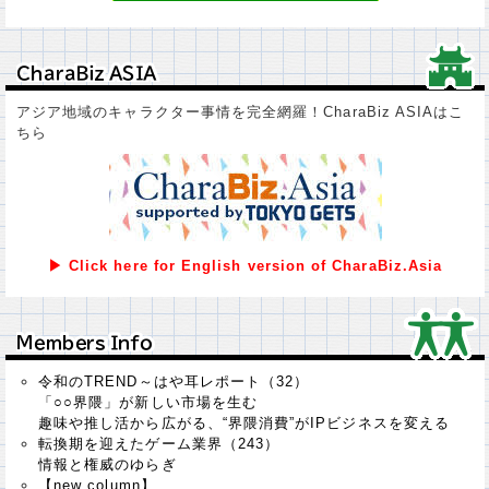
ＣｈａｒａＢｉｚ ＡＳＩＡ
ＣｈａｒａＢｉｚ ＡＳＩＡ
アジア地域のキャラクター事情を完全網羅！CharaBiz ASIAはこ
ちら
▶ Click here for English version of CharaBiz.Asia
Ｍｅｍｂｅｒｓ Ｉｎｆｏ
Ｍｅｍｂｅｒｓ Ｉｎｆｏ
令和のTREND～はや耳レポート（32）
「○○界隈」が新しい市場を生む
趣味や推し活から広がる、“界隈消費”がIPビジネスを変える
転換期を迎えたゲーム業界（243）
情報と権威のゆらぎ
【new column】