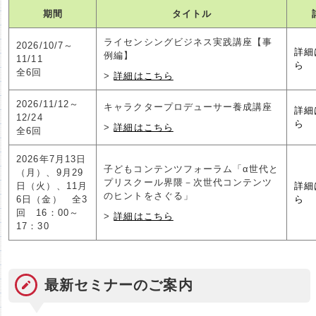
期間
タイトル
ライセンシングビジネス実践講座【事
2026/10/7～
詳細
例編】
11/11
ら
全6回
詳細はこちら
2026/11/12～
キャラクタープロデューサー養成講座
詳細
12/24
ら
詳細はこちら
全6回
2026年7月13日
子どもコンテンツフォーラム「α世代と
（月）、9月29
プリスクール界隈－次世代コンテンツ
日（火）、11月
詳細
のヒントをさぐる」
6日（金） 全3
ら
回 16：00～
詳細はこちら
17：30
最新セミナーのご案内