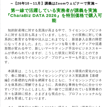
～【26年10～11月】講義はZoomウェビナーで実施～
第一線で活躍している実務者が講義を実施
『CharaBiz DATA 2026』を特別価格で購入可
能
知的財産権に対する意識が高まる中で、ライセンシングビジネ
スに対する注目も高まっています。しかし、その実務に対して体
系的に教育する学校や法人はこれまでなく、新規参入企業の障壁
になってきました。また、コンテンツを取り巻くメディアや流通
形態が変わる中で、新しいマーケティング手法やビジネススキー
ムが求められていますが、こうした状況に対応することのでき
る、いわゆるライセンシング・プロデューサーも不足しておりま
す。
本講座は、こうしたライセンシングビジネス環境の変化のなか
で、春に開催しているライセンシングビジネス実践講座【基礎
編】の基礎的な内容を網羅するとともに、ライセンシングビジネ
スを体系的に理解できるように、具体的な事例を中心に分かりや
すいプログラムとしました。第一線でご活躍されている実務者の
方々を講師に招き、さまざまな視点から、プロフェッショナルな
人材を育成してまいります。