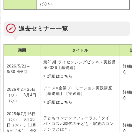
ださい。
過去セミナー一覧
期間
タイトル
第21期 ライセンシングビジネス実践講
2026/5/21～
詳細
座2026【基礎編】
6/30 全6回
ら
詳細はこちら
アニメ×企業プロモーション実践講座
2026年2月25日
詳細
【基礎編】【実践編】
（水）、3月4日
ら
（水）
詳細はこちら
2025年7月16日
子どもコンテンツフォーラム「タイ
（水）、9月18
パ・コスパ時代の子ども・家族のコン
日（木）、11月
詳細
テンツとは？」
5日（水） 全3
ら