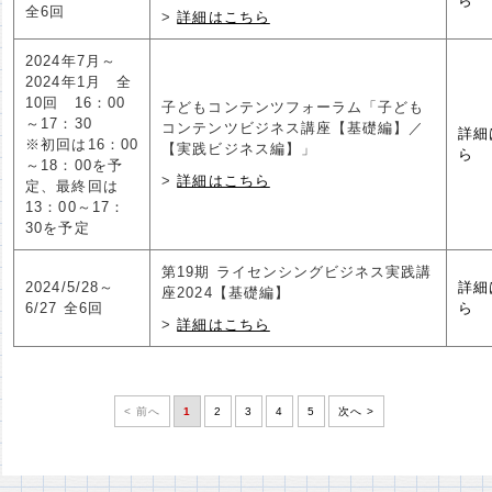
ら
全6回
詳細はこちら
2024年7月～
2024年1月 全
10回 16：00
子どもコンテンツフォーラム「子ども
～17：30
コンテンツビジネス講座【基礎編】／
詳細
※初回は16：00
【実践ビジネス編】」
ら
～18：00を予
詳細はこちら
定、最終回は
13：00～17：
30を予定
第19期 ライセンシングビジネス実践講
2024/5/28～
詳細
座2024【基礎編】
6/27 全6回
ら
詳細はこちら
< 前へ
1
2
3
4
5
次へ >