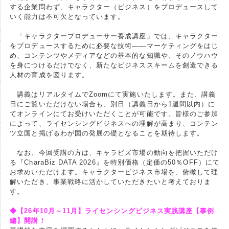
する企業問わず、キャラクター（ビジネス）をプロデュースして
いく能力は不可欠となっています。
「キャラクタープロデューサー養成講座」では、キャラクター
をプロデュースするために必要な技術――マーケティングをはじ
め、コンテンツやメディアなどの基本的な知識や、そのノウハウ
を身につけるだけでなく、新たなビジネススキームを創造できる
人材の育成を図ります。
講義はリアルタイムでZoomにて実施いたします。また、講義
日にご覧いただけない場合も、別日（講義日から1週間以内）に
てオンラインにてお受けいただくことが可能です。皆様のご参加
によって、ライセンシングビジネスへの理解が高まり、コンテン
ツ立国と掲げるわが国の発展の礎となることを期待します。
なお、今回受講の方は、キャラビズ市場の動向を把握いただけ
る『CharaBiz DATA 2026』を特別価格（定価の50％OFF）にて
お求めいただけます。キャラクタービジネス市場を、俯瞰して理
解いただき、事業戦略に活かしていただきたいと考えておりま
す。
◆【26年10月～11月】ライセンシングビジネス実践講座【事例
編】開講！