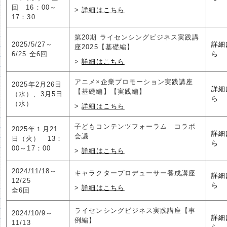
回 16：00～
詳細はこちら
17：30
第20期 ライセンシングビジネス実践講
2025/5/27～
詳細
座2025【基礎編】
6/25 全6回
ら
詳細はこちら
アニメ×企業プロモーション実践講座
2025年2月26日
詳細
【基礎編】【実践編】
（水）、3月5日
ら
（水）
詳細はこちら
子どもコンテンツフォーラム コラボ
2025年１月21
詳細
会議
日（火） 13：
ら
00～17：00
詳細はこちら
2024/11/18～
キャラクタープロデューサー養成講座
詳細
12/25
ら
詳細はこちら
全6回
ライセンシングビジネス実践講座【事
2024/10/9～
詳細
例編】
11/13