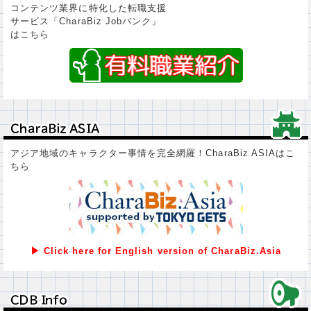
コンテンツ業界に特化した転職支援
サービス「CharaBiz Jobバンク」
はこちら
ＣｈａｒａＢｉｚ ＡＳＩＡ
ＣｈａｒａＢｉｚ ＡＳＩＡ
アジア地域のキャラクター事情を完全網羅！CharaBiz ASIAはこ
ちら
▶ Click here for English version of CharaBiz.Asia
ＣＤＢ Ｉｎｆｏ
ＣＤＢ Ｉｎｆｏ