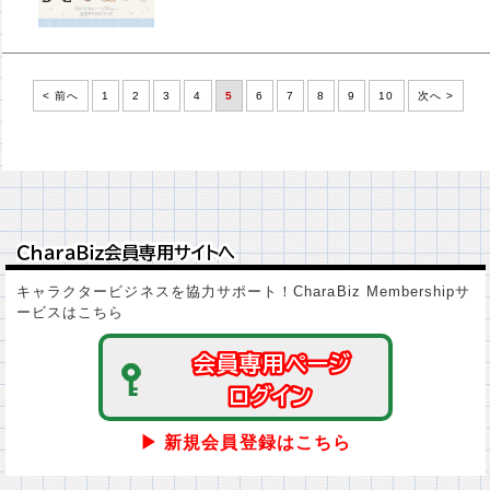
< 前へ
1
2
3
4
5
6
7
8
9
10
次へ >
ＣｈａｒａＢｉｚ会員専用サイトへ
ＣｈａｒａＢｉｚ会員専用サイトへ
キャラクタービジネスを協力サポート！CharaBiz Membershipサ
ービスはこちら
会員専用ページ
会員専用ページ
ログイン
ログイン
▶ 新規会員登録はこちら