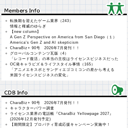
Ｍｅｍｂｅｒｓ Ｉｎｆｏ
Ｍｅｍｂｅｒｓ Ｉｎｆｏ
転換期を迎えたゲーム業界（243）
情報と権威のゆらぎ
【new column】
A Gen Z Perspective on America from San Diego（１）
America's Gen Z and AI skepticism
CharaBiz+ 90号 2026年7月発刊！！
グローバルコンテンツ瓦版（4）
「レコード復活」の本当の主役はライセンスビジネスだった
OC発キャラビズ＆ライフスタイル事情（165）
「アニメエキスポとサンディエゴコミコンの差から考える
米国ライセンスビジネスの変化」
ＣＤＢ Ｉｎｆｏ
ＣＤＢ Ｉｎｆｏ
CharaBiz+ 90号 2026年7月発刊！！
キャラクターパワー調査
ライセンス業界の電話帳『CharaBiz Yellowpage 2027』
(2026年12月発刊予定)
【期間限定】プロパティ育成応援キャンペーン実施中！