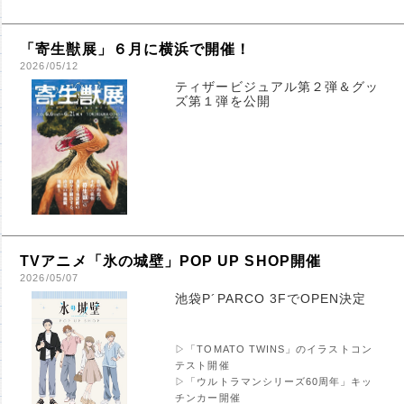
「寄生獣展」６月に横浜で開催！
2026/05/12
ティザービジュアル第２弾＆グッ
ズ第１弾を公開
TVアニメ「氷の城壁」POP UP SHOP開催
2026/05/07
池袋P´PARCO 3FでOPEN決定
▷「TOMATO TWINS」のイラストコン
テスト開催
▷「ウルトラマンシリーズ60周年」キッ
チンカー開催