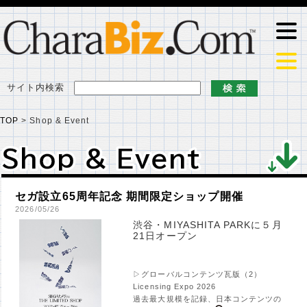
サイト内検索
TOP
>
Shop & Event
Shop & Event
Shop & Event
セガ設立65周年記念 期間限定ショップ開催
2026/05/26
渋谷・MIYASHITA PARKに５月
21日オープン
▷グローバルコンテンツ瓦版（2）
Licensing Expo 2026
過去最大規模を記録、日本コンテンツの