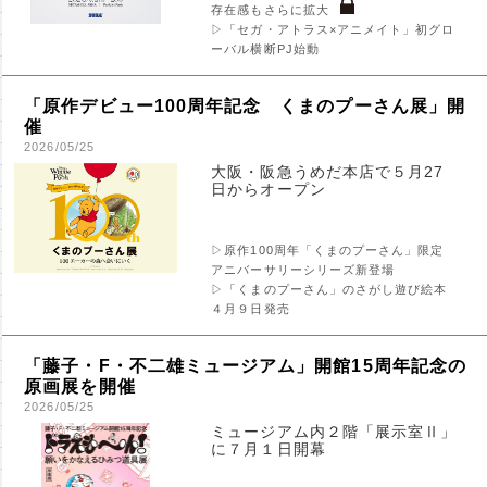
存在感もさらに拡大
▷「セガ・アトラス×アニメイト」初グロ
ーバル横断PJ始動
「原作デビュー100周年記念 くまのプーさん展」開
催
2026/05/25
大阪・阪急うめだ本店で５月27
日からオープン
▷原作100周年「くまのプーさん」限定
アニバーサリーシリーズ新登場
▷「くまのプーさん」のさがし遊び絵本
４月９日発売
「藤子・F・不二雄ミュージアム」開館15周年記念の
原画展を開催
2026/05/25
ミュージアム内２階「展示室Ⅱ」
に７月１日開幕