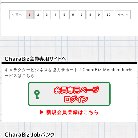
< 前へ
1
2
3
4
5
6
7
8
9
10
次へ >
ＣｈａｒａＢｉｚ会員専用サイトへ
ＣｈａｒａＢｉｚ会員専用サイトへ
キャラクタービジネスを協力サポート！CharaBiz Membershipサ
ービスはこちら
会員専用ページ
会員専用ページ
ログイン
ログイン
▶ 新規会員登録はこちら
ＣｈａｒａＢｉｚ Ｊｏｂバンク
ＣｈａｒａＢｉｚ Ｊｏｂバンク