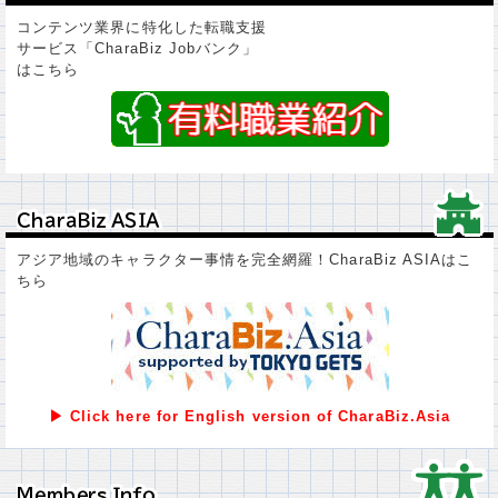
コンテンツ業界に特化した転職支援
サービス「CharaBiz Jobバンク」
はこちら
ＣｈａｒａＢｉｚ ＡＳＩＡ
ＣｈａｒａＢｉｚ ＡＳＩＡ
アジア地域のキャラクター事情を完全網羅！CharaBiz ASIAはこ
ちら
▶ Click here for English version of CharaBiz.Asia
Ｍｅｍｂｅｒｓ Ｉｎｆｏ
Ｍｅｍｂｅｒｓ Ｉｎｆｏ