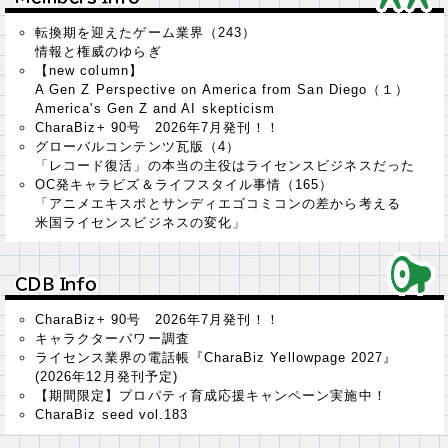
転換期を迎えたゲーム業界（243）
情報と権威のゆらぎ
【new column】
A Gen Z Perspective on America from San Diego（１）
America's Gen Z and AI skepticism
CharaBiz+ 90号 2026年7月発刊！！
グローバルコンテンツ瓦版（4）
「レコード復活」の本当の主役はライセンスビジネスだった
OC発キャラビズ＆ライフスタイル事情（165）
「アニメエキスポとサンディエゴコミコンの差から考える
米国ライセンスビジネスの変化」
ＣＤＢ Ｉｎｆｏ
ＣＤＢ Ｉｎｆｏ
CharaBiz+ 90号 2026年7月発刊！！
キャラクターパワー調査
ライセンス業界の電話帳『CharaBiz Yellowpage 2027』
(2026年12月発刊予定)
【期間限定】プロパティ育成応援キャンペーン実施中！
CharaBiz seed vol.183