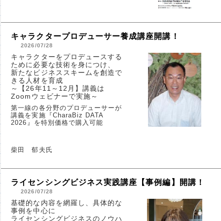
キャラクタープロデューサー養成講座開講！
2026/07/28
キャラクターをプロデュースする
ために必要な技術を身につけ、
新たなビジネススキームを創造で
きる人材を育成
～【26年11～12月】講義は
Zoomウェビナーで実施～
第一線の各分野のプロデューサーが
講義を実施『CharaBiz DATA
2026』を特別価格で購入可能
柴田 郁夫氏
ライセンシングビジネス実践講座【事例編】開講！
2026/07/28
基礎的な内容を網羅し、具体的な
事例を中心に
ライセンシングビジネスのノウハ