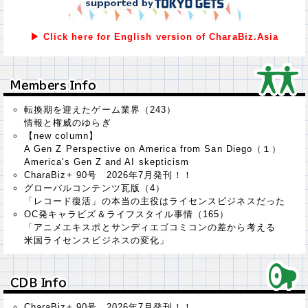
▶ Click here for English version of CharaBiz.Asia
Ｍｅｍｂｅｒｓ Ｉｎｆｏ
Ｍｅｍｂｅｒｓ Ｉｎｆｏ
転換期を迎えたゲーム業界（243）
情報と権威のゆらぎ
【new column】
A Gen Z Perspective on America from San Diego（１）
America's Gen Z and AI skepticism
CharaBiz+ 90号 2026年7月発刊！！
グローバルコンテンツ瓦版（4）
「レコード復活」の本当の主役はライセンスビジネスだった
OC発キャラビズ＆ライフスタイル事情（165）
「アニメエキスポとサンディエゴコミコンの差から考える
米国ライセンスビジネスの変化」
ＣＤＢ Ｉｎｆｏ
ＣＤＢ Ｉｎｆｏ
CharaBiz+ 90号 2026年7月発刊！！