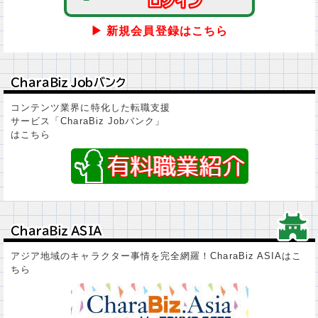
ログイン
ログイン
▶ 新規会員登録はこちら
ＣｈａｒａＢｉｚ Ｊｏｂバンク
ＣｈａｒａＢｉｚ Ｊｏｂバンク
コンテンツ業界に特化した転職支援
サービス「CharaBiz Jobバンク」
はこちら
ＣｈａｒａＢｉｚ ＡＳＩＡ
ＣｈａｒａＢｉｚ ＡＳＩＡ
アジア地域のキャラクター事情を完全網羅！CharaBiz ASIAはこ
ちら