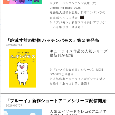
▷グローバルコンテンツ瓦版（2）
Licensing Expo 2026
過去最大規模を記録、日本コンテンツの
存在感もさらに拡大
▷「デジモン」新作スマホ向けアプリゲ
ーム今年リリース決定！
『絶滅寸前の動物 ハッチンパモス』第２巻発売
2026/07/14
キューライス作品の人気シリーズ
最新刊が登場
▷『いつでも会える』シリーズ、MOE
BOOKSより登場
▷人気作家キューライスがゴジラを描い
た絵本「あっゴジラ」発売！
「ブルーイ」新作ショートアニメシリーズ配信開始
2026/07/07
人気エピソードをレゴ®アニメで