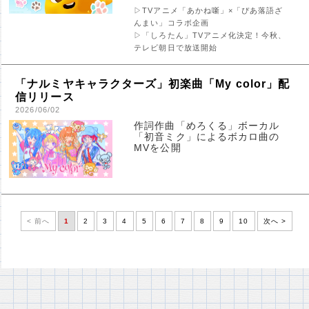
▷TVアニメ「あかね噺」×「ぴあ落語ざ
んまい」コラボ企画
▷「しろたん」TVアニメ化決定！今秋、
テレビ朝日で放送開始
「ナルミヤキャラクターズ」初楽曲「My color」配
信リリース
2026/06/02
作詞作曲「めろくる」ボーカル
「初音ミク」によるボカロ曲の
MVを公開
< 前へ
1
2
3
4
5
6
7
8
9
10
次へ >