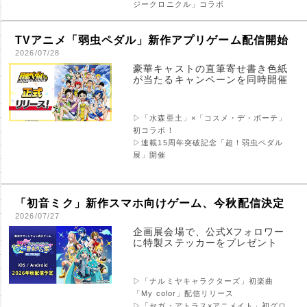
ジークロニクル」コラボ
TVアニメ「弱虫ペダル」新作アプリゲーム配信開始
2026/07/28
豪華キャストの直筆寄せ書き色紙
が当たるキャンペーンを同時開催
▷「水森亜土」×「コスメ・デ・ボーテ」
初コラボ！
▷連載15周年突破記念「超！弱虫ペダル
展」開催
「初音ミク」新作スマホ向けゲーム、今秋配信決定
2026/07/27
企画展会場で、公式Xフォロワー
に特製ステッカーをプレゼント
▷「ナルミヤキャラクターズ」初楽曲
「My color」配信リリース
▷「セガ・アトラス×アニメイト」初グロ