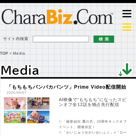
サイト内検索
TOP
>
Media
Media
Media
「もちもちパンパカパンツ」Prime Video配信開始
2026/08/07
AI映像で“もちもち”になったスピ
ンオフ全12話を独占先行配信
▷「秘密結社 鷹の爪」20周年キックオフ
イベント、開催決定！
▷「かいじゅうせかいせいふく」×「ロー