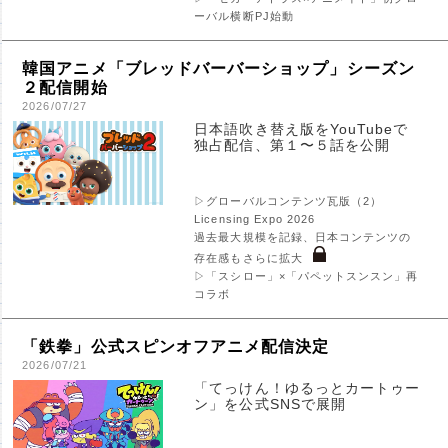
ーバル横断PJ始動
韓国アニメ「ブレッドバーバーショップ」シーズン
２配信開始
2026/07/27
日本語吹き替え版をYouTubeで
独占配信、第１〜５話を公開
▷グローバルコンテンツ瓦版（2）
Licensing Expo 2026
過去最大規模を記録、日本コンテンツの
存在感もさらに拡大
▷「スシロー」×「パペットスンスン」再
コラボ
「鉄拳」公式スピンオフアニメ配信決定
2026/07/21
「てっけん！ゆるっとカートゥー
ン」を公式SNSで展開