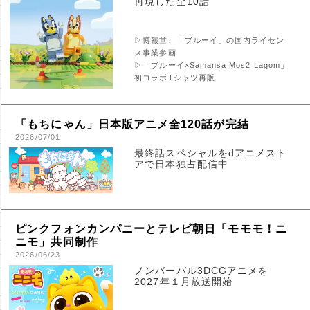
再現した全10話
▷博報堂、「ブルーイ」の国内ライセン
ス事業参画
▷「ブルーイ×Samansa Mos2 Lagom」
初コラボTシャツ再販
「もちにゃん」日本版アニメ全120話が完結
2026/07/01
最終話スペシャルをdアニメスト
アで日本独占配信中
ピンクフォンカンパニーとテレビ朝日「モモモ！ニ
ニモ」共同制作
2026/06/23
ノンバーバル3DCGアニメを
2027年１月放送開始