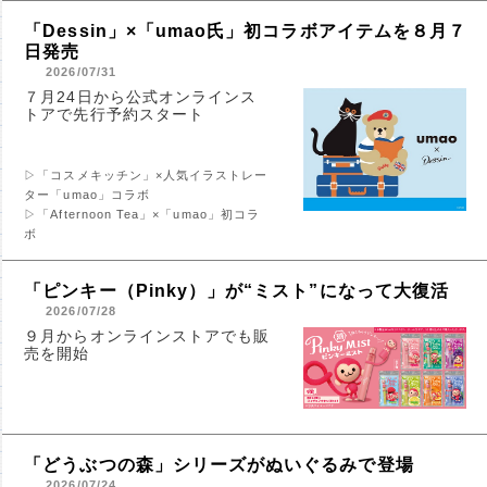
「Dessin」×「umao氏」初コラボアイテムを８月７
日発売
2026/07/31
７月24日から公式オンラインス
トアで先行予約スタート
▷「コスメキッチン」×人気イラストレー
ター「umao」コラボ
▷「Afternoon Tea」×「umao」初コラ
ボ
「ピンキー（Pinky）」が“ミスト”になって大復活
2026/07/28
９月からオンラインストアでも販
売を開始
「どうぶつの森」シリーズがぬいぐるみで登場
2026/07/24