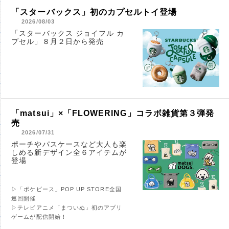
「スターバックス」初のカプセルトイ登場
2026/08/03
「スターバックス ジョイフル カ
プセル」８月２日から発売
「matsui」×「FLOWERING」コラボ雑貨第３弾発
売
2026/07/31
ポーチやパスケースなど大人も楽
しめる新デザイン全６アイテムが
登場
▷「ポケピース」POP UP STORE全国
巡回開催
▷テレビアニメ「まついぬ」初のアプリ
ゲームが配信開始！