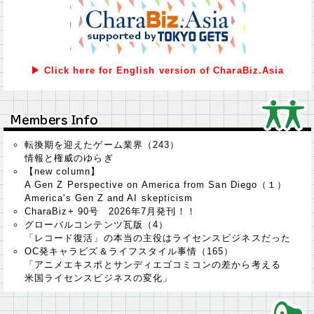
▶ Click here for English version of CharaBiz.Asia
Ｍｅｍｂｅｒｓ Ｉｎｆｏ
Ｍｅｍｂｅｒｓ Ｉｎｆｏ
転換期を迎えたゲーム業界（243）
情報と権威のゆらぎ
【new column】
A Gen Z Perspective on America from San Diego（１）
America's Gen Z and AI skepticism
CharaBiz+ 90号 2026年7月発刊！！
グローバルコンテンツ瓦版（4）
「レコード復活」の本当の主役はライセンスビジネスだった
OC発キャラビズ＆ライフスタイル事情（165）
「アニメエキスポとサンディエゴコミコンの差から考える
米国ライセンスビジネスの変化」