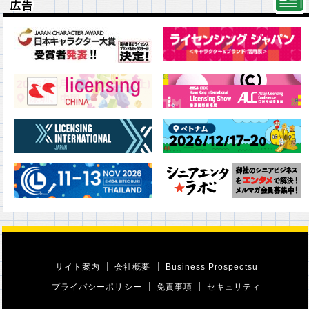
広告
広告
サイト案内
会社概要
Business Prospectsu
プライバシーポリシー
免責事項
セキュリティ