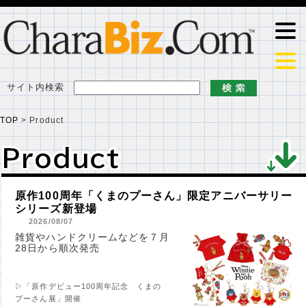
サイト内検索
TOP
>
Product
Product
Product
原作100周年「くまのプーさん」限定アニバーサリー
シリーズ新登場
2026/08/07
雑貨やハンドクリームなどを７月
28日から順次発売
▷「原作デビュー100周年記念 くまの
プーさん展」開催