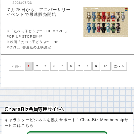
2026/07/23
７月25日から、アニバーサリー
イベントで最速販売開始
▷「たべっ子どうぶつ THE MOVIE」
POP UP STORE開催
▷映画「たべっ子どうぶつ THE
MOVIE」香港版の上映決定
< 前へ
1
2
3
4
5
6
7
8
9
10
次へ >
ＣｈａｒａＢｉｚ会員専用サイトへ
ＣｈａｒａＢｉｚ会員専用サイトへ
キャラクタービジネスを協力サポート！CharaBiz Membershipサ
ービスはこちら