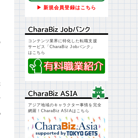
▶ 新規会員登録はこちら
ＣｈａｒａＢｉｚ Ｊｏｂバンク
ＣｈａｒａＢｉｚ Ｊｏｂバンク
コンテンツ業界に特化した転職支援
デ
サービス「CharaBiz Jobバンク」
はこちら
該
ＣｈａｒａＢｉｚ ＡＳＩＡ
ＣｈａｒａＢｉｚ ＡＳＩＡ
営
アジア地域のキャラクター事情を完全
網羅！CharaBiz ASIAはこちら
の