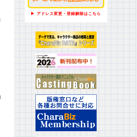
▶ アドレス変更・登録解除はこちら
用
と
規
し
示