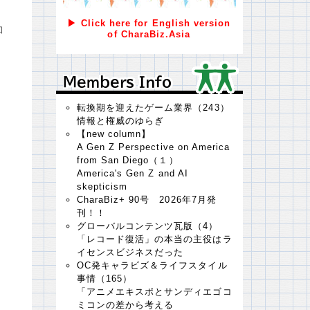
、
▶ Click here for English version
知
of CharaBiz.Asia
。
Ｍｅｍｂｅｒｓ Ｉｎｆｏ
Ｍｅｍｂｅｒｓ Ｉｎｆｏ
転換期を迎えたゲーム業界（243）
情報と権威のゆらぎ
【new column】
A Gen Z Perspective on America
from San Diego（１）
America's Gen Z and AI
skepticism
CharaBiz+ 90号 2026年7月発
刊！！
グローバルコンテンツ瓦版（4）
「レコード復活」の本当の主役はラ
イセンスビジネスだった
OC発キャラビズ＆ライフスタイル
事情（165）
「アニメエキスポとサンディエゴコ
ミコンの差から考える