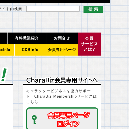
サイト内検索
有料職業紹介
お問合せ
会員
サービス
とは?
ssInfo
CDBInfo
会員専用ページ
ＣｈａｒａＢｉｚ会員専用サイトへ
ＣｈａｒａＢｉｚ会員専用サイトへ
キャラクタービジネスを協力サポー
ト！CharaBiz Membershipサービスは
こちら
会員専用ページ
会員専用ページ
ログイン
ログイン