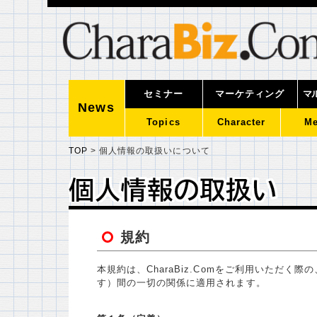
セミナー
マーケティング
マ
News
Topics
Character
Me
TOP
>
個人情報の取扱いについて
個人情報の取扱い
個人情報の取扱い
規約
本規約は、CharaBiz.Comをご利用いただ
す）間の一切の関係に適用されます。