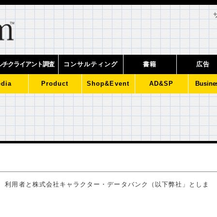
ルチクライアント調査
コンサルティング
書籍
広告
dia
Product
Shop&Event
AD&SP
Busine
く際の、利用者と株式会社キャラクター・データバンク（以下弊社」としま