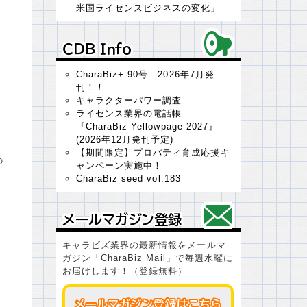
米国ライセンスビジネスの変化」
ＣＤＢ Ｉｎｆｏ
ＣＤＢ Ｉｎｆｏ
CharaBiz+ 90号 2026年7月発
刊！！
キャラクターパワー調査
ライセンス業界の電話帳
『CharaBiz Yellowpage 2027』
(2026年12月発刊予定)
し
【期間限定】プロパティ育成応援キ
の
ャンペーン実施中！
CharaBiz seed vol.183
メールマガジン登録
メールマガジン登録
キャラビズ業界の最新情報をメールマ
ガジン「CharaBiz Mail」で毎週水曜に
お届けします！（登録無料）
メールマガジン登録はこちら
メールマガジン登録はこちら