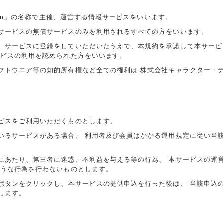
.Com」の名称で主催、運営する情報サービスをいいます。
サービスの無償サービスのみを利用されるすべての方をいいます。
、サービスに登録をしていただいたうえで、本規約を承諾して本サービ
ービスの利用を認められた方をいいます。
フトウエア等の知的所有権など全ての権利は 株式会社キャラクター・
ビスをご利用いただくものとします。
いるサービスがある場合、 利用者及び会員はかかる運用規定に従い当
にあたり、第三者に迷惑、不利益を与える等の行為、 本サービスの運
ような行為を行わないものとします。
ボタンをクリックし、本サービスの提供申込を行った後は、 当該申込
します。