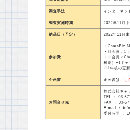
調査手法
インターネッ
調査実施時期
2022年11月
納品日（予定）
2022年11月末
・CharaBiz
・非会員：1キ
参加費
・非会員＜Cha
税別）+1キャ
※1年後の更新
企画書
企画書は
こち
株式会社キャ
TEL ： 03-57
お問合せ先
FAX ： 03-57
E-mail ： inf
受付時間 ： 