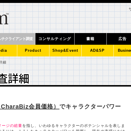
ルチクライアント調査
コンサルティング
書籍
広告
dia
Product
Shop&Event
AD&SP
Busine
詳細
査詳細
査詳細
（
CharaBiz
会員価格）
でキャラクターパワー
メージの総量
を指し、いわゆるキャラクターのポテンシャルを表しま