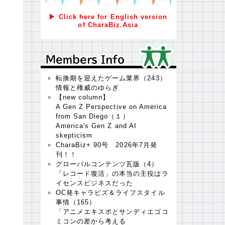
▶ Click here for English version
of CharaBiz.Asia
Ｍｅｍｂｅｒｓ Ｉｎｆｏ
Ｍｅｍｂｅｒｓ Ｉｎｆｏ
転換期を迎えたゲーム業界（243）
情報と権威のゆらぎ
【new column】
A Gen Z Perspective on America
from San Diego（１）
America's Gen Z and AI
skepticism
CharaBiz+ 90号 2026年7月発
刊！！
グローバルコンテンツ瓦版（4）
「レコード復活」の本当の主役はラ
イセンスビジネスだった
OC発キャラビズ＆ライフスタイル
事情（165）
「アニメエキスポとサンディエゴコ
ミコンの差から考える