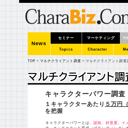
セミナー
マーケティング
マ
News
Topics
Character
Me
TOP
>
マルチクライアント調査
>
マルチクライアント調査
マルチクライアント調
マルチクライアント調
キャラクターパワー調査
１キャラクターあたり
５万円
を把握
キャラクターパワーとは、
認知
、
好意度
、
イ