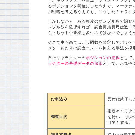
す。キャラクターを育成（ブランディング）
るポジションを明確にしたうえで、マーケテ
用戦略を考えるうえでも、こうしたキャラク
しかしながら、ある程度のサンプル数で調査
ンプル数を確保すれば、調査実施費用は数十
らっしゃる企業様も多いのではないでしょう
そこで本企画では、設問数を限定してパッケ
クターあたりの調査コストを抑える手法を採
自社キャラクターの
ポジションの把握
として
ラクターの基礎データの収集
として、お気軽
お申込み
受付は終了し
指定キャラク
調査目的
を行い、 貴
目的とする。
調査対象者
満3～65歳の