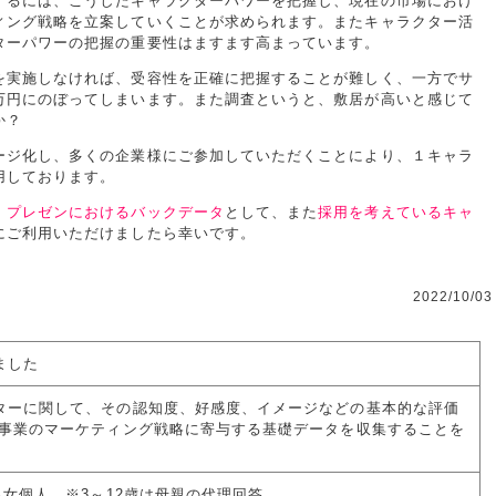
するには、こうしたキャラクターパワーを把握し、現在の市場におけ
ィング戦略を立案していくことが求められます。またキャラクター活
ターパワーの把握の重要性はますます高まっています。
を実施しなければ、受容性を正確に把握することが難しく、一方でサ
万円にのぼってしまいます。また調査というと、敷居が高いと感じて
か？
ージ化し、多くの企業様にご参加していただくことにより、１キャラ
用しております。
、
プレゼンにおけるバックデータ
として、また
採用を考えているキャ
にご利用いただけましたら幸いです。
2022/10/0
ました
ターに関して、その認知度、好感度、イメージなどの基本的な評価
社事業のマーケティング戦略に寄与する基礎データを収集することを
男女個人 ※3～12歳は母親の代理回答