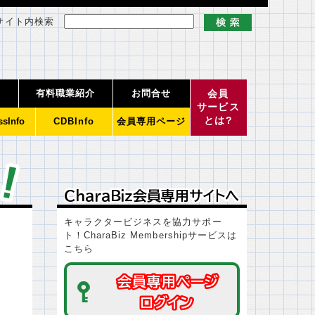
サイト内検索
有料職業紹介
お問合せ
会員
サービス
とは?
ssInfo
CDBInfo
会員専用ページ
ＣｈａｒａＢｉｚ会員専用サイトへ
ＣｈａｒａＢｉｚ会員専用サイトへ
キャラクタービジネスを協力サポー
ト！CharaBiz Membershipサービスは
こちら
会員専用ページ
会員専用ページ
ログイン
ログイン