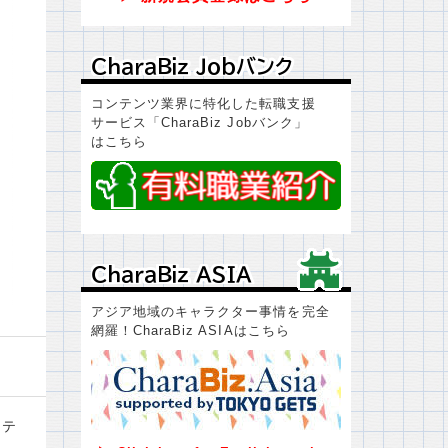
ＣｈａｒａＢｉｚ Ｊｏｂバンク
ＣｈａｒａＢｉｚ Ｊｏｂバンク
コンテンツ業界に特化した転職支援
サービス「CharaBiz Jobバンク」
はこちら
ＣｈａｒａＢｉｚ ＡＳＩＡ
ＣｈａｒａＢｉｚ ＡＳＩＡ
アジア地域のキャラクター事情を完全
網羅！CharaBiz ASIAはこちら
ルテ