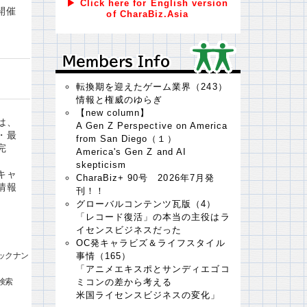
▶ Click here for English version
開催
of CharaBiz.Asia
Ｍｅｍｂｅｒｓ Ｉｎｆｏ
Ｍｅｍｂｅｒｓ Ｉｎｆｏ
転換期を迎えたゲーム業界（243）
情報と権威のゆらぎ
【new column】
は、
A Gen Z Perspective on America
・最
from San Diego（１）
完
America's Gen Z and AI
skepticism
キャ
CharaBiz+ 90号 2026年7月発
情報
刊！！
グローバルコンテンツ瓦版（4）
「レコード復活」の本当の主役はラ
イセンスビジネスだった
OC発キャラビズ＆ライフスタイル
ックナン
事情（165）
「アニメエキスポとサンディエゴコ
検索
ミコンの差から考える
米国ライセンスビジネスの変化」