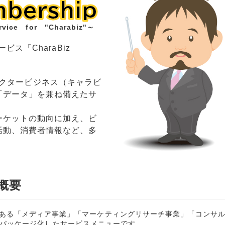
mbership
mbership
rvice for "Charabiz"～
ビス「CharaBiz
。
、キャラクタービジネス（キャラビ
「データ」を兼ね備えたサ
ーケットの動向に加え、ビ
活動、消費者情報など、多
 概要
の主幹事業である「メディア事業」「マーケティングリサーチ事業」「コンサ
くパッケージ化したサービスメニューです。