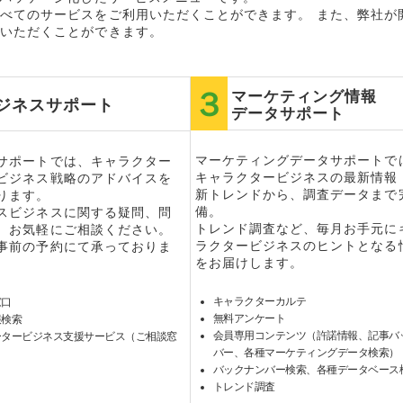
べてのサービスをご利用いただくことができます。 また、弊社が
いただくことができます。
マーケティング情報
ジネスサポート
データサポート
マーケティングデータサポートで
サポートでは、キャラクター
キャラクタービジネスの最新情報
ビジネス戦略のアドバイスを
新トレンドから、調査データまで
ります。
備。
スビジネスに関する疑問、問
トレンド調査など、毎月お手元に
、お気軽にご相談ください。
ラクタービジネスのヒントとなる
事前の予約にて承っておりま
をお届けします。
キャラクターカルテ
窓口
無料アンケート
報検索
会員専用コンテンツ（許諾情報、記事バ
ータービジネス支援サービス（ご相談窓
バー、各種マーケティングデータ検索）
バックナンバー検索、各種データベース
トレンド調査