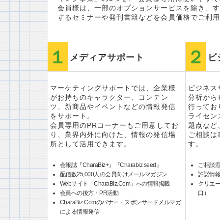
会員様は、一部のオプションサービスを除き、す
するセミナーや発刊書籍などを会員価格でご利用
メディアサポート
ビ
マーケティングサポートでは、企業様
ビジネス
がお持ちのキャラクター、コンテン
分析から
ツ、新商品やイベントなどの情報発信
行ってお
をサポート。
ライセン
会員専用のPRコーナーもご用意してお
題点など
り、業界内外に向けた、情報の発信場
ご相談は
所として活用できます。
す。
会報誌『CharaBiz+』『Charabiz seed』
ご相談
配信数25,000人の会員向けメールマガジン
許諾情
Webサイト「CharaBiz.Com」への情報掲載
クリエ
会員への後方・PR活動
口）
CharaBiz.Comのバナー・スポンサードメルマガ
による情報発信