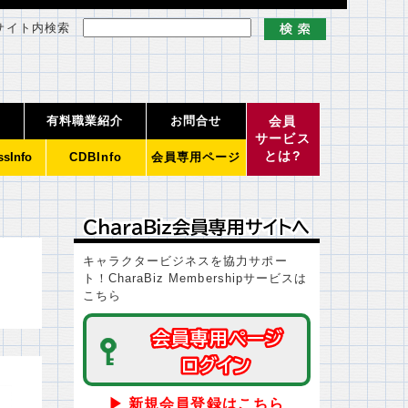
サイト内検索
有料職業紹介
お問合せ
会員
サービス
とは?
ssInfo
CDBInfo
会員専用ページ
ＣｈａｒａＢｉｚ会員専用サイトへ
ＣｈａｒａＢｉｚ会員専用サイトへ
キャラクタービジネスを協力サポー
ト！CharaBiz Membershipサービスは
こちら
会員専用ページ
会員専用ページ
ログイン
ログイン
▶ 新規会員登録はこちら