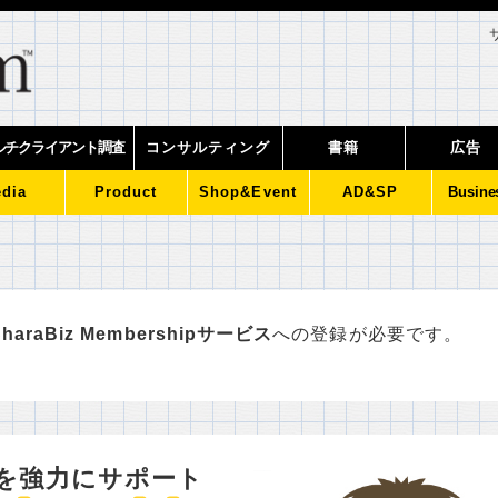
ルチクライアント調査
コンサルティング
書籍
広告
dia
Product
Shop&Event
AD&SP
Busine
haraBiz Membershipサービス
への登録が必要です。
を強力にサポート