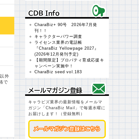
ＣＤＢ Ｉｎｆｏ
ＣＤＢ Ｉｎｆｏ
CharaBiz+ 90号 2026年7月発
刊！！
キャラクターパワー調査
ライセンス業界の電話帳
『CharaBiz Yellowpage 2027』
(2026年12月発刊予定)
【期間限定】プロパティ育成応援キ
ャンペーン実施中！
CharaBiz seed vol.183
ス以外
格で
メールマガジン登録
メールマガジン登録
キャラビズ業界の最新情報をメールマ
ガジン「CharaBiz Mail」で毎週水曜に
お届けします！（登録無料）
メールマガジン登録はこちら
メールマガジン登録はこちら