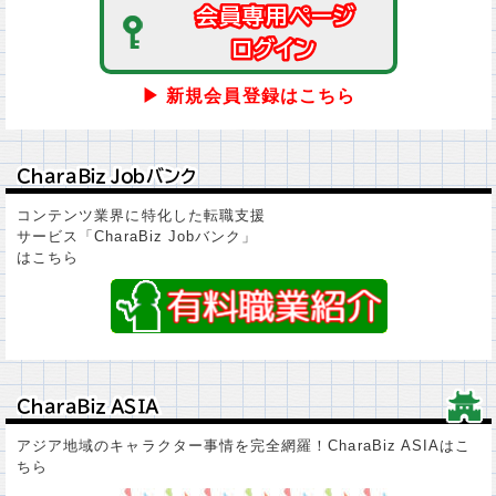
会員専用ページ
会員専用ページ
ログイン
ログイン
▶ 新規会員登録はこちら
ＣｈａｒａＢｉｚ Ｊｏｂバンク
ＣｈａｒａＢｉｚ Ｊｏｂバンク
コンテンツ業界に特化した転職支援
サービス「CharaBiz Jobバンク」
はこちら
ＣｈａｒａＢｉｚ ＡＳＩＡ
ＣｈａｒａＢｉｚ ＡＳＩＡ
アジア地域のキャラクター事情を完全網羅！CharaBiz ASIAはこ
ちら