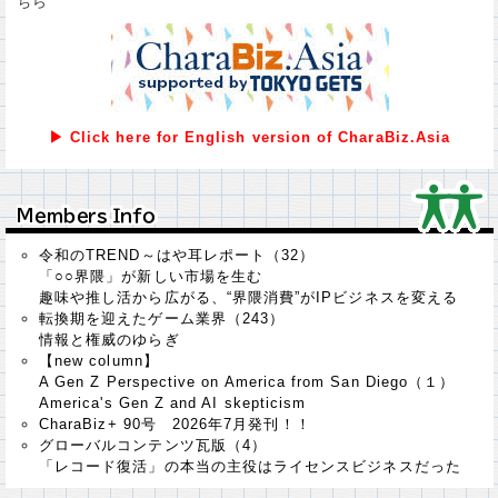
ちら
▶ Click here for English version of CharaBiz.Asia
Ｍｅｍｂｅｒｓ Ｉｎｆｏ
Ｍｅｍｂｅｒｓ Ｉｎｆｏ
令和のTREND～はや耳レポート（32）
「○○界隈」が新しい市場を生む
趣味や推し活から広がる、“界隈消費”がIPビジネスを変える
転換期を迎えたゲーム業界（243）
情報と権威のゆらぎ
【new column】
A Gen Z Perspective on America from San Diego（１）
America's Gen Z and AI skepticism
CharaBiz+ 90号 2026年7月発刊！！
グローバルコンテンツ瓦版（4）
「レコード復活」の本当の主役はライセンスビジネスだった