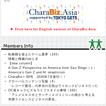
ちら
▶ Click here for English version of CharaBiz.Asia
Ｍｅｍｂｅｒｓ Ｉｎｆｏ
Ｍｅｍｂｅｒｓ Ｉｎｆｏ
転換期を迎えたゲーム業界（243）
情報と権威のゆらぎ
【new column】
A Gen Z Perspective on America from San Diego（１）
America's Gen Z and AI skepticism
CharaBiz+ 90号 2026年7月発刊！！
グローバルコンテンツ瓦版（4）
「レコード復活」の本当の主役はライセンスビジネスだった
OC発キャラビズ＆ライフスタイル事情（165）
「アニメエキスポとサンディエゴコミコンの差から考える
米国ライセンスビジネスの変化」