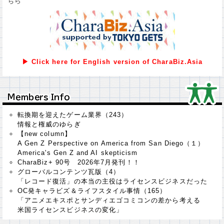
ちら
▶ Click here for English version of CharaBiz.Asia
Ｍｅｍｂｅｒｓ Ｉｎｆｏ
Ｍｅｍｂｅｒｓ Ｉｎｆｏ
転換期を迎えたゲーム業界（243）
情報と権威のゆらぎ
【new column】
A Gen Z Perspective on America from San Diego（１）
America's Gen Z and AI skepticism
CharaBiz+ 90号 2026年7月発刊！！
グローバルコンテンツ瓦版（4）
「レコード復活」の本当の主役はライセンスビジネスだった
OC発キャラビズ＆ライフスタイル事情（165）
「アニメエキスポとサンディエゴコミコンの差から考える
米国ライセンスビジネスの変化」