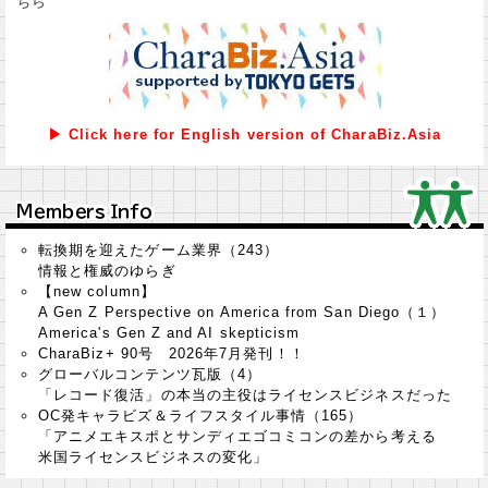
ちら
▶ Click here for English version of CharaBiz.Asia
Ｍｅｍｂｅｒｓ Ｉｎｆｏ
Ｍｅｍｂｅｒｓ Ｉｎｆｏ
転換期を迎えたゲーム業界（243）
情報と権威のゆらぎ
【new column】
A Gen Z Perspective on America from San Diego（１）
America's Gen Z and AI skepticism
CharaBiz+ 90号 2026年7月発刊！！
グローバルコンテンツ瓦版（4）
「レコード復活」の本当の主役はライセンスビジネスだった
OC発キャラビズ＆ライフスタイル事情（165）
「アニメエキスポとサンディエゴコミコンの差から考える
米国ライセンスビジネスの変化」