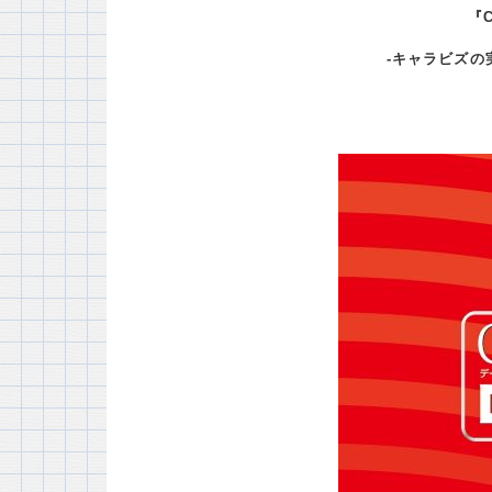
『C
-キャラビズの