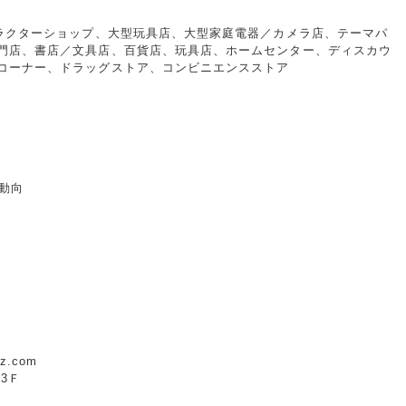
ャラクターショップ、大型玩具店、大型家庭電器／カメラ店、テーマパ
門店、書店／文具店、百貨店、玩具店、ホームセンター、ディスカウ
コーナー、ドラッグストア、コンビニエンスストア
動向
z.com
ル3Ｆ