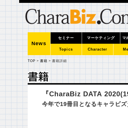
セミナー
マーケティング
マ
News
Topics
Character
Me
TOP
>
書籍
>
書籍詳細
書籍
書籍
『CharaBiz DATA 202
今年で19冊目となるキャラビ