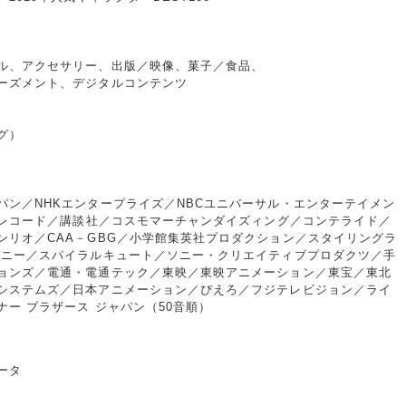
ル、アクセサリー、出版／映像、菓子／食品、
ーズメント、デジタルコンテンツ
グ）
パン／NHKエンタープライズ／NBCユニバーサル・エンターテイメン
グレコード／講談社／コスモマーチャンダイズィング／コンテライド／
ンリオ／CAA－GBG／小学館集英社プロダクション／スタイリングラ
パニー／スパイラルキュート／ソニー・クリエイティブプロダクツ／手
ョンズ／電通・電通テック／東映／東映アニメーション／東宝／東北
システムズ／日本アニメーション／ぴえろ／フジテレビジョン／ライ
ー ブラザース ジャパン（50音順）
ータ