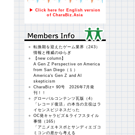
▶ Click here for English version
of CharaBiz.Asia
Ｍｅｍｂｅｒｓ Ｉｎｆｏ
Ｍｅｍｂｅｒｓ Ｉｎｆｏ
転換期を迎えたゲーム業界（243）
情報と権威のゆらぎ
【new column】
A Gen Z Perspective on America
from San Diego（１）
America's Gen Z and AI
skepticism
CharaBiz+ 90号 2026年7月発
刊！！
グローバルコンテンツ瓦版（4）
「レコード復活」の本当の主役はラ
イセンスビジネスだった
OC発キャラビズ＆ライフスタイル
事情（165）
「アニメエキスポとサンディエゴコ
ミコンの差から考える