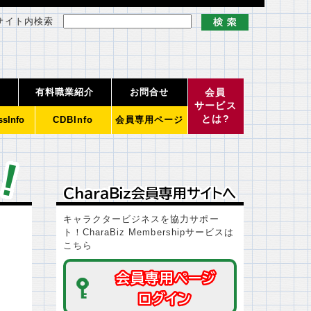
サイト内検索
有料職業紹介
お問合せ
会員
サービス
とは?
ssInfo
CDBInfo
会員専用ページ
ＣｈａｒａＢｉｚ会員専用サイトへ
ＣｈａｒａＢｉｚ会員専用サイトへ
キャラクタービジネスを協力サポー
ト！CharaBiz Membershipサービスは
こちら
会員専用ページ
会員専用ページ
ログイン
ログイン