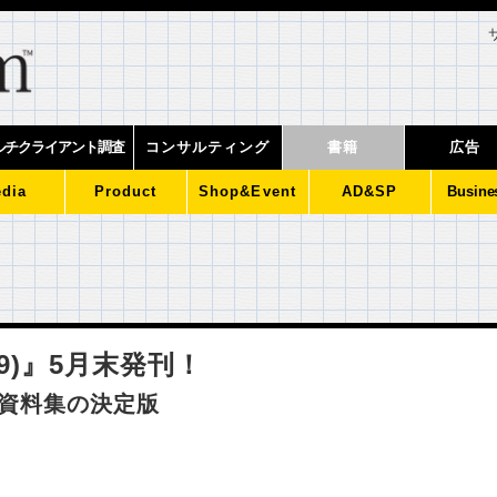
ルチクライアント調査
コンサルティング
書籍
広告
dia
Product
Shop&Event
AD&SP
Busine
0(19)』5月末発刊！
ズ資料集の決定版