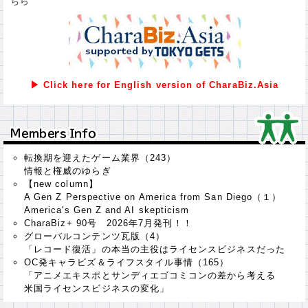
ちら
▶ Click here for English version of CharaBiz.Asia
Ｍｅｍｂｅｒｓ Ｉｎｆｏ
Ｍｅｍｂｅｒｓ Ｉｎｆｏ
転換期を迎えたゲーム業界（243）
情報と権威のゆらぎ
【new column】
A Gen Z Perspective on America from San Diego（１）
America's Gen Z and AI skepticism
CharaBiz+ 90号 2026年7月発刊！！
グローバルコンテンツ瓦版（4）
「レコード復活」の本当の主役はライセンスビジネスだった
OC発キャラビズ＆ライフスタイル事情（165）
「アニメエキスポとサンディエゴコミコンの差から考える
米国ライセンスビジネスの変化」