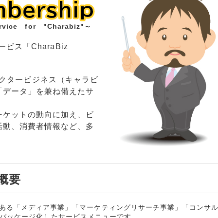
mbership
mbership
rvice for "Charabiz"～
ビス「CharaBiz
。
、キャラクタービジネス（キャラビ
「データ」を兼ね備えたサ
ーケットの動向に加え、ビ
活動、消費者情報など、多
 概要
の主幹事業である「メディア事業」「マーケティングリサーチ事業」「コンサ
くパッケージ化したサービスメニューです。