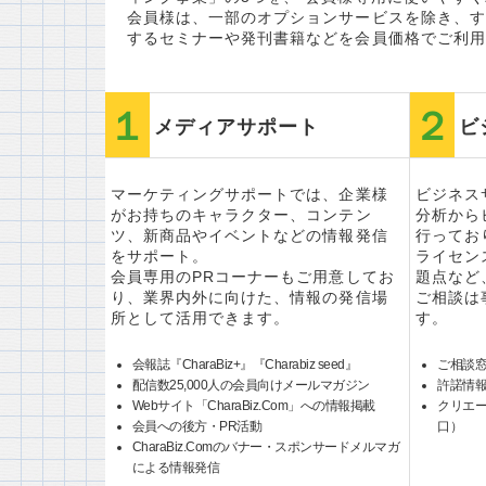
会員様は、一部のオプションサービスを除き、す
するセミナーや発刊書籍などを会員価格でご利用
メディアサポート
ビ
マーケティングサポートでは、企業様
ビジネス
がお持ちのキャラクター、コンテン
分析から
ツ、新商品やイベントなどの情報発信
行ってお
をサポート。
ライセン
会員専用のPRコーナーもご用意してお
題点など
り、業界内外に向けた、情報の発信場
ご相談は
所として活用できます。
す。
会報誌『CharaBiz+』『Charabiz seed』
ご相談
配信数25,000人の会員向けメールマガジン
許諾情
Webサイト「CharaBiz.Com」への情報掲載
クリエ
会員への後方・PR活動
口）
CharaBiz.Comのバナー・スポンサードメルマガ
による情報発信