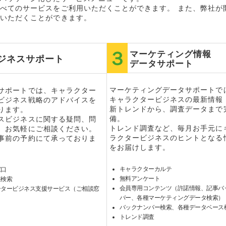
べてのサービスをご利用いただくことができます。 また、弊社が
いただくことができます。
マーケティング情報
ジネスサポート
データサポート
マーケティングデータサポートで
サポートでは、キャラクター
キャラクタービジネスの最新情報
ビジネス戦略のアドバイスを
新トレンドから、調査データまで
ります。
備。
スビジネスに関する疑問、問
トレンド調査など、毎月お手元に
、お気軽にご相談ください。
ラクタービジネスのヒントとなる
事前の予約にて承っておりま
をお届けします。
キャラクターカルテ
窓口
無料アンケート
報検索
会員専用コンテンツ（許諾情報、記事バ
ータービジネス支援サービス（ご相談窓
バー、各種マーケティングデータ検索）
バックナンバー検索、各種データベース
トレンド調査