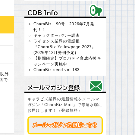
ＣＤＢ Ｉｎｆｏ
ＣＤＢ Ｉｎｆｏ
CharaBiz+ 90号 2026年7月発
刊！！
キャラクターパワー調査
ライセンス業界の電話帳
『CharaBiz Yellowpage 2027』
(2026年12月発刊予定)
【期間限定】プロパティ育成応援キ
ャンペーン実施中！
CharaBiz seed vol.183
ス以外
格で
メールマガジン登録
メールマガジン登録
キャラビズ業界の最新情報をメールマ
ガジン「CharaBiz Mail」で毎週水曜に
お届けします！（登録無料）
メールマガジン登録はこちら
メールマガジン登録はこちら