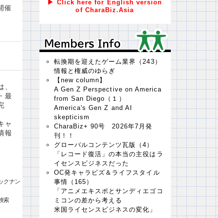
▶ Click here for English version
開催
of CharaBiz.Asia
Ｍｅｍｂｅｒｓ Ｉｎｆｏ
Ｍｅｍｂｅｒｓ Ｉｎｆｏ
転換期を迎えたゲーム業界（243）
情報と権威のゆらぎ
【new column】
は、
A Gen Z Perspective on America
・最
from San Diego（１）
完
America's Gen Z and AI
skepticism
キャ
CharaBiz+ 90号 2026年7月発
情報
刊！！
グローバルコンテンツ瓦版（4）
「レコード復活」の本当の主役はラ
イセンスビジネスだった
OC発キャラビズ＆ライフスタイル
ックナン
事情（165）
「アニメエキスポとサンディエゴコ
検索
ミコンの差から考える
米国ライセンスビジネスの変化」