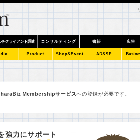
ルチクライアント調査
コンサルティング
書籍
広告
dia
Product
Shop&Event
AD&SP
Busine
haraBiz Membershipサービス
への登録が必要です。
を強力にサポート