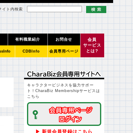
サイト内検索
有料職業紹介
お問合せ
会員
サービス
とは?
ssInfo
CDBInfo
会員専用ページ
ＣｈａｒａＢｉｚ会員専用サイトへ
ＣｈａｒａＢｉｚ会員専用サイトへ
キャラクタービジネスを協力サポー
ト！CharaBiz Membershipサービスは
こちら
会員専用ページ
会員専用ページ
ログイン
ログイン
▶ 新規会員登録はこちら