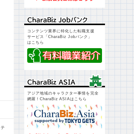
ＣｈａｒａＢｉｚ Ｊｏｂバンク
ＣｈａｒａＢｉｚ Ｊｏｂバンク
コンテンツ業界に特化した転職支援
サービス「CharaBiz Jobバンク」
はこちら
ＣｈａｒａＢｉｚ ＡＳＩＡ
ＣｈａｒａＢｉｚ ＡＳＩＡ
アジア地域のキャラクター事情を完全
網羅！CharaBiz ASIAはこちら
ルテ