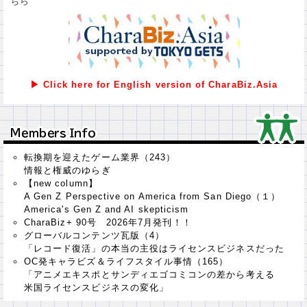
ちら
▶ Click here for English version of CharaBiz.Asia
Ｍｅｍｂｅｒｓ Ｉｎｆｏ
Ｍｅｍｂｅｒｓ Ｉｎｆｏ
転換期を迎えたゲーム業界（243）
情報と権威のゆらぎ
【new column】
A Gen Z Perspective on America from San Diego（１）
America's Gen Z and AI skepticism
CharaBiz+ 90号 2026年7月発刊！！
グローバルコンテンツ瓦版（4）
「レコード復活」の本当の主役はライセンスビジネスだった
OC発キャラビズ＆ライフスタイル事情（165）
「アニメエキスポとサンディエゴコミコンの差から考える
米国ライセンスビジネスの変化」