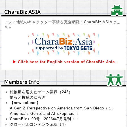
ＣｈａｒａＢｉｚ ＡＳＩＡ
ＣｈａｒａＢｉｚ ＡＳＩＡ
アジア地域のキャラクター事情を完全網羅！CharaBiz ASIAはこ
ちら
▶ Click here for English version of CharaBiz.Asia
Ｍｅｍｂｅｒｓ Ｉｎｆｏ
Ｍｅｍｂｅｒｓ Ｉｎｆｏ
転換期を迎えたゲーム業界（243）
情報と権威のゆらぎ
【new column】
A Gen Z Perspective on America from San Diego（１）
America's Gen Z and AI skepticism
CharaBiz+ 90号 2026年7月発刊！！
グローバルコンテンツ瓦版（4）