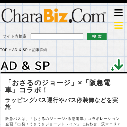
サイト内検索
TOP
>
AD & SP
>
記事詳細
AD & SP
AD & SP
「おさるのジョージ」×「阪急電
車」コラボ！
ラッピングバス運行やバス停装飾などを実
施
阪急バスは、「おさるのジョージ×阪急電車」コラボレーション
企画「出発！うきうきジョージトレイン」にあわせ、茨木エリア