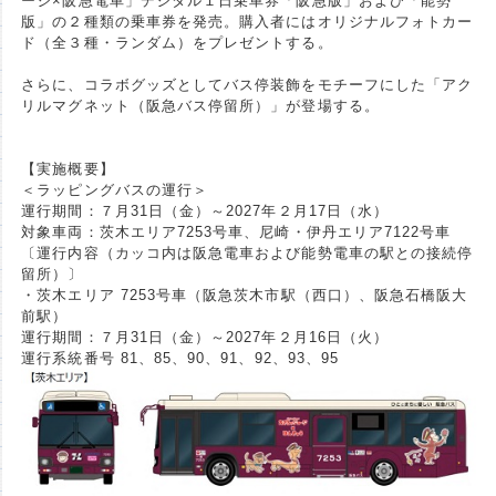
ージ×阪急電車」デジタル１日乗車券「阪急版」および「能勢
版」の２種類の乗車券を発売。購入者にはオリジナルフォトカー
ド（全３種・ランダム）をプレゼントする。
さらに、コラボグッズとしてバス停装飾をモチーフにした「アク
リルマグネット（阪急バス停留所）」が登場する。
【実施概要】
＜ラッピングバスの運行＞
運行期間：７月31日（金）～2027年２月17日（水）
対象車両：茨木エリア7253号車、尼崎・伊丹エリア7122号車
〔運行内容（カッコ内は阪急電車および能勢電車の駅との接続停
留所）〕
・茨木エリア 7253号車（阪急茨木市駅（西口）、阪急石橋阪大
前駅）
運行期間：７月31日（金）～2027年２月16日（火）
運行系統番号 81、85、90、91、92、93、95