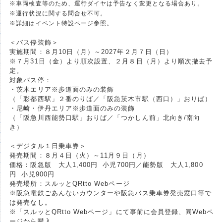
※車両検査等のため、運行ダイヤは予告なく変更となる場合あり。
※運行状況に関する問合せ不可。
※詳細はイベント特設ページ参照。
＜バス停装飾＞
実施期間：８月10日（月）～2027年２月７日（日）
※７月31日（金）より順次設置、２月８日（月）より順次撤去予
定。
対象バス停：
・茨木エリア※歩道面のみの装飾
（「彩都西駅」２番のりば／「阪急茨木市駅（西口）」おりば）
・尼崎・伊丹エリア※歩道面のみの装飾
（「阪急川西能勢口駅」おりば／「つかしん前」北向き/南向
き）
＜デジタル１日乗車券＞
発売期間：８月４日（火）～11月９日（月）
価格：阪急版 大人1,400円 小児700円／能勢版 大人1,800
円 小児900円
発売場所：スルッとQRtto Webページ
※阪急電鉄ごあんないカウンターや阪急バス乗車券発売窓口等で
は発売なし。
※「スルッとQRtto Webページ」にて事前に会員登録、同Webペ
ージから購入。