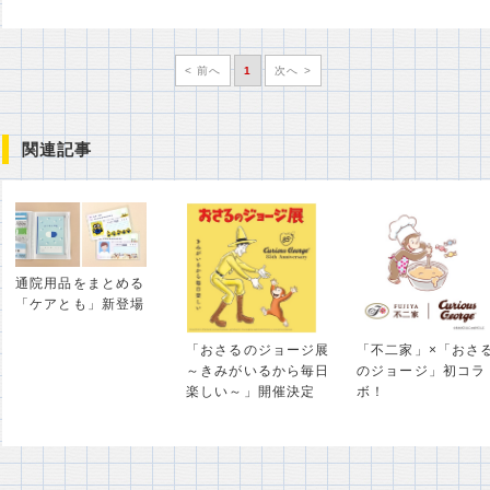
< 前へ
1
次へ >
関連記事
通院用品をまとめる
「ケアとも」新登場
「不二家」×「おさ
「おさるのジョージ展
のジョージ」初コラ
～きみがいるから毎日
ボ！
楽しい～」開催決定