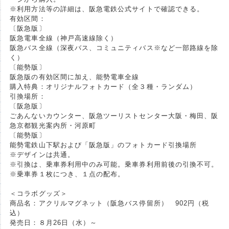
※利用方法等の詳細は、阪急電鉄公式サイトで確認できる。
有効区間：
〔阪急版〕
阪急電車全線（神戸高速線除く）
阪急バス全線（深夜バス、コミュニティバス※など一部路線を除
く）
〔能勢版〕
阪急版の有効区間に加え、能勢電車全線
購入特典：オリジナルフォトカード（全３種・ランダム）
引換場所：
〔阪急版〕
ごあんないカウンター、阪急ツーリストセンター大阪・梅田、阪
急京都観光案内所・河原町
〔能勢版〕
能勢電鉄山下駅および「阪急版」のフォトカード引換場所
※デザインは共通。
※引換は、乗車券利用中のみ可能。乗車券利用前後の引換不可。
※乗車券１枚につき、１点の配布。
＜コラボグッズ＞
商品名：アクリルマグネット（阪急バス停留所） 902円（税
込）
発売日：８月26日（水）～