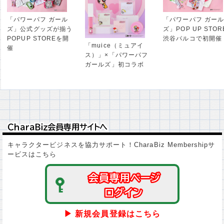
「パワーパフ ガール
「パワーパフ ガール
ズ」公式グッズが揃う
ズ」POP UP STOR
POPUP STOREを開
渋谷パルコで初開催
「muice（ミュアイ
催
ス）」×「パワーパフ
ガールズ」初コラボ
ＣｈａｒａＢｉｚ会員専用サイトへ
ＣｈａｒａＢｉｚ会員専用サイトへ
キャラクタービジネスを協力サポート！CharaBiz Membershipサ
ービスはこちら
会員専用ページ
会員専用ページ
ログイン
ログイン
▶ 新規会員登録はこちら