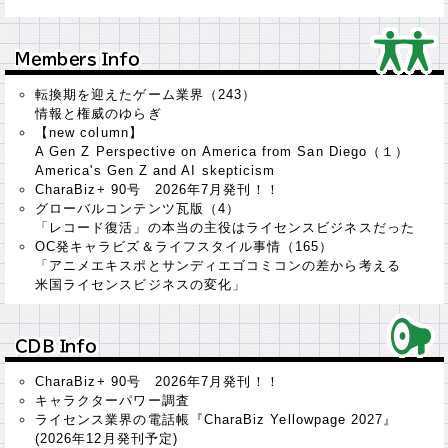
Ｍｅｍｂｅｒｓ Ｉｎｆｏ
Ｍｅｍｂｅｒｓ Ｉｎｆｏ
転換期を迎えたゲーム業界（243）
情報と権威のゆらぎ
【new column】
A Gen Z Perspective on America from San Diego（１）
America's Gen Z and AI skepticism
CharaBiz+ 90号 2026年7月発刊！！
グローバルコンテンツ瓦版（4）
「レコード復活」の本当の主役はライセンスビジネスだった
OC発キャラビズ＆ライフスタイル事情（165）
「アニメエキスポとサンディエゴコミコンの差から考える
米国ライセンスビジネスの変化」
ＣＤＢ Ｉｎｆｏ
ＣＤＢ Ｉｎｆｏ
CharaBiz+ 90号 2026年7月発刊！！
キャラクターパワー調査
ライセンス業界の電話帳『CharaBiz Yellowpage 2027』
(2026年12月発刊予定)