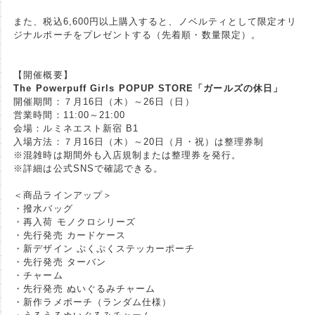
また、税込6,600円以上購入すると、ノベルティとして限定オリ
ジナルポーチをプレゼントする（先着順・数量限定）。
【開催概要】
The Powerpuff Girls POPUP STORE「ガールズの休日」
開催期間：７月16日（木）～26日（日）
営業時間：11:00～21:00
会場：ルミネエスト新宿 B1
入場方法：７月16日（木）～20日（月・祝）は整理券制
※混雑時は期間外も入店規制または整理券を発行。
※詳細は公式SNSで確認できる。
＜商品ラインアップ＞
・撥水バッグ
・再入荷 モノクロシリーズ
・先行発売 カードケース
・新デザイン ぷくぷくステッカーポーチ
・先行発売 ターバン
・チャーム
・先行発売 ぬいぐるみチャーム
・新作ラメポーチ（ランダム仕様）