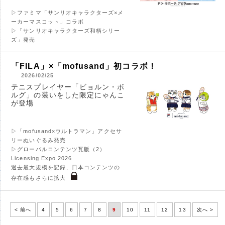
▷ファミマ「サンリオキャラクターズ×メ
ーカーマスコット」コラボ
▷「サンリオキャラクターズ和柄シリー
ズ」発売
「FILA」×「mofusand」初コラボ！
2026/02/25
テニスプレイヤー「ビョルン・ボ
ルグ」の装いをした限定にゃんこ
が登場
▷「mofusand×ウルトラマン」アクセサ
リーぬいぐるみ発売
▷グローバルコンテンツ瓦版（2）
Licensing Expo 2026
過去最大規模を記録、日本コンテンツの
存在感もさらに拡大
< 前へ
4
5
6
7
8
9
10
11
12
13
次へ >