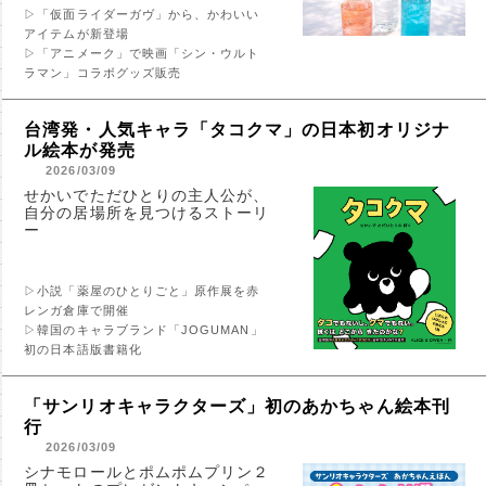
▷「仮面ライダーガヴ」から、かわいい
アイテムが新登場
▷「アニメーク」で映画「シン・ウルト
ラマン」コラボグッズ販売
台湾発・人気キャラ「タコクマ」の日本初オリジナ
ル絵本が発売
2026/03/09
せかいでただひとりの主人公が、
自分の居場所を見つけるストーリ
ー
▷小説「薬屋のひとりごと」原作展を赤
レンガ倉庫で開催
▷韓国のキャラブランド「JOGUMAN」
初の日本語版書籍化
「サンリオキャラクターズ」初のあかちゃん絵本刊
行
2026/03/09
シナモロールとポムポムプリン２