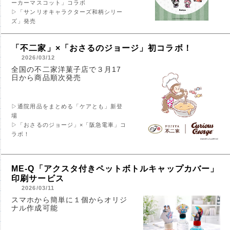
ーカーマスコット」コラボ
▷「サンリオキャラクターズ和柄シリー
ズ」発売
「不二家」×「おさるのジョージ」初コラボ！
2026/03/12
全国の不二家洋菓子店で３月17
日から商品順次発売
▷通院用品をまとめる「ケアとも」新登
場
▷「おさるのジョージ」×「阪急電車」コ
ラボ！
ME-Q「アクスタ付きペットボトルキャップカバー」
印刷サービス
2026/03/11
スマホから簡単に１個からオリジ
ナル作成可能