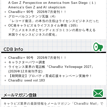
A Gen Z Perspective on America from San Diego（１）
America's Gen Z and AI skepticism
CharaBiz+ 90号 2026年7月発刊！！
グローバルコンテンツ瓦版（4）
「レコード復活」の本当の主役はライセンスビジネスだった
OC発キャラビズ＆ライフスタイル事情（165）
「アニメエキスポとサンディエゴコミコンの差から考える
米国ライセンスビジネスの変化」
ＣＤＢ Ｉｎｆｏ
ＣＤＢ Ｉｎｆｏ
CharaBiz+ 90号 2026年7月発刊！！
キャラクターパワー調査
ライセンス業界の電話帳『CharaBiz Yellowpage 2027』
(2026年12月発刊予定)
【期間限定】プロパティ育成応援キャンペーン実施中！
CharaBiz seed vol.183
メールマガジン登録
メールマガジン登録
キャラビズ業界の最新情報をメールマガジン「CharaBiz Mail」で