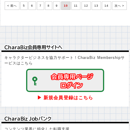
< 前へ
5
6
7
8
9
10
11
12
13
14
次へ >
ＣｈａｒａＢｉｚ会員専用サイトへ
ＣｈａｒａＢｉｚ会員専用サイトへ
キャラクタービジネスを協力サポート！CharaBiz Membershipサ
ービスはこちら
会員専用ページ
会員専用ページ
ログイン
ログイン
▶ 新規会員登録はこちら
ＣｈａｒａＢｉｚ Ｊｏｂバンク
ＣｈａｒａＢｉｚ Ｊｏｂバンク
コンテンツ業界に特化した転職支援