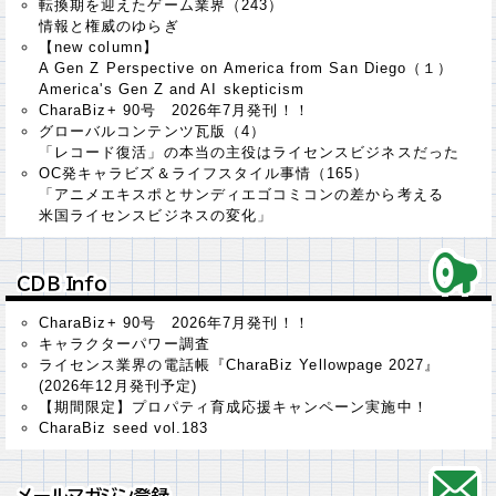
転換期を迎えたゲーム業界（243）
情報と権威のゆらぎ
【new column】
A Gen Z Perspective on America from San Diego（１）
America's Gen Z and AI skepticism
CharaBiz+ 90号 2026年7月発刊！！
グローバルコンテンツ瓦版（4）
「レコード復活」の本当の主役はライセンスビジネスだった
OC発キャラビズ＆ライフスタイル事情（165）
「アニメエキスポとサンディエゴコミコンの差から考える
米国ライセンスビジネスの変化」
ＣＤＢ Ｉｎｆｏ
ＣＤＢ Ｉｎｆｏ
CharaBiz+ 90号 2026年7月発刊！！
キャラクターパワー調査
ライセンス業界の電話帳『CharaBiz Yellowpage 2027』
(2026年12月発刊予定)
【期間限定】プロパティ育成応援キャンペーン実施中！
CharaBiz seed vol.183
メールマガジン登録
メールマガジン登録