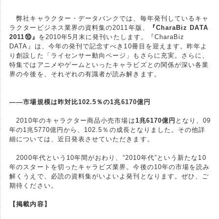
弊社キャラクター・データバンクでは、毎年発刊しているキャ
ラクタービジネス業界の資料集の2011年版、
『CharaBiz DATA
2011⑩』
を2010年5月末に発刊いたします。『CharaBiz
DATA』は、今年の発刊で記念すべき10冊目を迎えます。昨年よ
り創設した「ライセンサー動向ページ」もさらに充実。さらに、
特集ではアニメやゲームといったキャラビズとの関係が深い各業
界の今後を、それぞれの有識者が読み解きます。
――市場規模は昨対比102.5％の1兆6170億円
2010年のキャラクター商品小売市場は
1兆6170億円
となり、09
年の1兆5770億円から、102.5％の成長となりました。その他詳
細については、近日発表させていただきます。
2000年代という10年間がおわり、“2010年代”という新たな10
年のスタートを切ったキャラビズ業界。今後の10年の市場を読み
解くうえで、必読の資料集がいよいよ発刊となります。ぜひ、ご
期待ください。
【掲載内容】