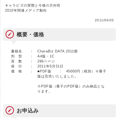
キャラビズの実態と今後の方向性
2010年関連メディア動向
2011/04/20
概要・価格
書籍名 ：
CharaBiz DATA 2011⑩
判 型 ：
A4版・1C
頁 数 ：
296ページ
発 行 ：
2011年5月31日
価 格 ：
■PDF版 ： 45000円（税別）※冊子
版は完売いたしました。
※PDF版（冊子のPDF版）のみ納品とな
ります。
お申込み