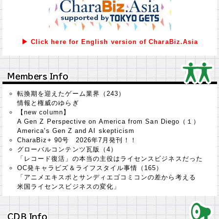
▶ Click here for English version of CharaBiz.Asia
Ｍｅｍｂｅｒｓ Ｉｎｆｏ
Ｍｅｍｂｅｒｓ Ｉｎｆｏ
転換期を迎えたゲーム業界（243）
情報と権威のゆらぎ
【new column】
A Gen Z Perspective on America from San Diego（１）
America's Gen Z and AI skepticism
CharaBiz+ 90号 2026年7月発刊！！
グローバルコンテンツ瓦版（4）
「レコード復活」の本当の主役はライセンスビジネスだった
OC発キャラビズ＆ライフスタイル事情（165）
「アニメエキスポとサンディエゴコミコンの差から考える
米国ライセンスビジネスの変化」
ＣＤＢ Ｉｎｆｏ
ＣＤＢ Ｉｎｆｏ