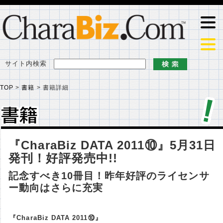
サイト内検索
TOP
>
書籍
>
書籍詳細
書籍
書籍
『CharaBiz DATA 2011⑩』5月31日
発刊！好評発売中!!
記念すべき10冊目！昨年好評のライセンサ
ー動向はさらに充実
『CharaBiz DATA 2011⑩』