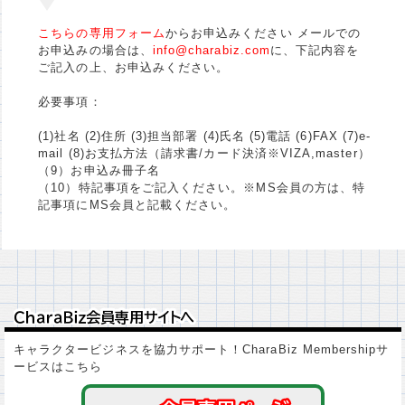
こちらの専用フォーム
からお申込みください メールでの
お申込みの場合は、
info@charabiz.com
に、下記内容を
ご記入の上、お申込みください。
必要事項：
(1)社名 (2)住所 (3)担当部署 (4)氏名 (5)電話 (6)FAX (7)e-
mail (8)お支払方法（請求書/カード決済※VIZA,master）
（9）お申込み冊子名
（10）特記事項をご記入ください。※MS会員の方は、特
記事項にMS会員と記載ください。
ＣｈａｒａＢｉｚ会員専用サイトへ
ＣｈａｒａＢｉｚ会員専用サイトへ
キャラクタービジネスを協力サポート！CharaBiz Membershipサ
ービスはこちら