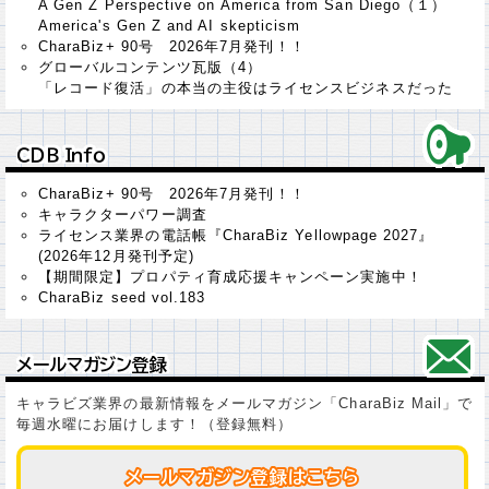
A Gen Z Perspective on America from San Diego（１）
America's Gen Z and AI skepticism
CharaBiz+ 90号 2026年7月発刊！！
グローバルコンテンツ瓦版（4）
「レコード復活」の本当の主役はライセンスビジネスだった
ＣＤＢ Ｉｎｆｏ
ＣＤＢ Ｉｎｆｏ
CharaBiz+ 90号 2026年7月発刊！！
キャラクターパワー調査
ライセンス業界の電話帳『CharaBiz Yellowpage 2027』
(2026年12月発刊予定)
【期間限定】プロパティ育成応援キャンペーン実施中！
CharaBiz seed vol.183
メールマガジン登録
メールマガジン登録
キャラビズ業界の最新情報をメールマガジン「CharaBiz Mail」で
毎週水曜にお届けします！（登録無料）
メールマガジン登録はこちら
メールマガジン登録はこちら