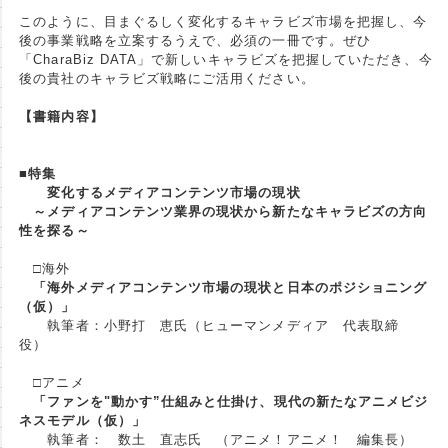
このように、目まぐるしく変化するキャラビズ市場を把握し、今
後の事業戦略を立案するうえで、必須の一冊です。ぜひ
「CharaBiz DATA」で新しいキャラビズを把握していただき、今
後の貴社のキャラビズ戦略にご活用ください。
【書籍内容】
■特集
変化するメディアコンテンツ市場の現状
～メディアコンテンツ業界の現状から新たなキャラビズの方向
性を探る～
□海外
「海外メディアコンテンツ市場の現状と日本のポジショニング
（仮）」
執筆者：小野打 恵氏（ヒューマンメディア 代表取締
役）
□アニメ
「ファンを"動かす”仕組みと仕掛け、現代の新たなアニメビジ
ネスモデル（仮）」
執筆者： 数土 直志氏 （アニメ！アニメ！ 編集長）