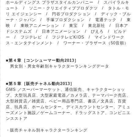
ホールディングス プラザスタイルカンパニー / スパイラルキ
ュート / ソニー・クリエイティブプロダクツ / タトル・モ
リ エイジェンシー / 円谷プロダクション / ディック・ブル
ーナ・ジャパン / 手塚プロダクション / 電通テック / 東
映 / 東映アニメーション / 東宝 / 東北新社 / 日本ア
ドシステムズ / 日本アニメーション / ぴえろ / ビルド
ー / フジテレビ / フジテレビKIDS / マインドワーク
ス・エンタテインメント / ワーナー・ブラザース（50音順）
■第４章［コンシューマー動向2013］
男女別・男女年齢別キャラクターランキングデータ
■第５章［販売チャネル動向2013］
GMS ／スーパーマーケット、通信販売、キャラクターショッ
プ、大型玩具店、大型家庭電器／カメラ店、テーマパーク売店、
大型雑貨店／雑貨店、ベビー用品専門店、書店／文具店、百貨
店、玩具店、ホームセンター、ディスカウントセンター、アミュ
ーズメント施設／ゲームコーナー、ドラッグストア、コンビニエ
ンスストア
・販売チャネル別キャラクターランキング