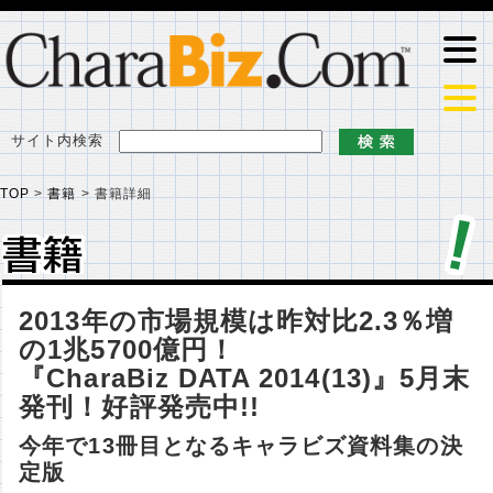
サイト内検索
TOP
>
書籍
>
書籍詳細
書籍
書籍
2013年の市場規模は昨対比2.3％増
の1兆5700億円！
『CharaBiz DATA 2014(13)』5月末
発刊！好評発売中!!
今年で13冊目となるキャラビズ資料集の決
定版