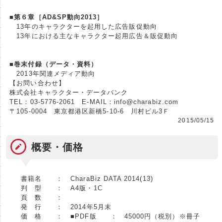
■第６章［AD&SP動向2013］
13年のキャラクターを起用した広告販促動向
13年における主なキャラクター起用広告＆販促動向
■巻末付録（データ・資料）
2013年関連メディア動向
【お問い合わせ】
株式会社キャラクター・データバンク
TEL：03-5776-2061 E-MAIL：info@charabiz.com
〒105-0004 東京都港区新橋5-10-6 川村ビル3Ｆ
2015/05/15
概要・価格
書籍名 ：
CharaBiz DATA 2014(13)
判 型 ：
A4版・1C
頁 数 ：
発 行 ：
2014年5月末
価 格 ：
■PDF版 ： 45000円（税別）※冊子