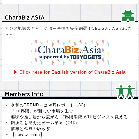
ＣｈａｒａＢｉｚ ＡＳＩＡ
ＣｈａｒａＢｉｚ ＡＳＩＡ
アジア地域のキャラクター事情を完全網羅！CharaBiz ASIAはこ
ちら
▶ Click here for English version of CharaBiz.Asia
Ｍｅｍｂｅｒｓ Ｉｎｆｏ
Ｍｅｍｂｅｒｓ Ｉｎｆｏ
令和のTREND～はや耳レポート（32）
「○○界隈」が新しい市場を生む
趣味や推し活から広がる、“界隈消費”がIPビジネスを変える
転換期を迎えたゲーム業界（243）
情報と権威のゆらぎ
【new column】