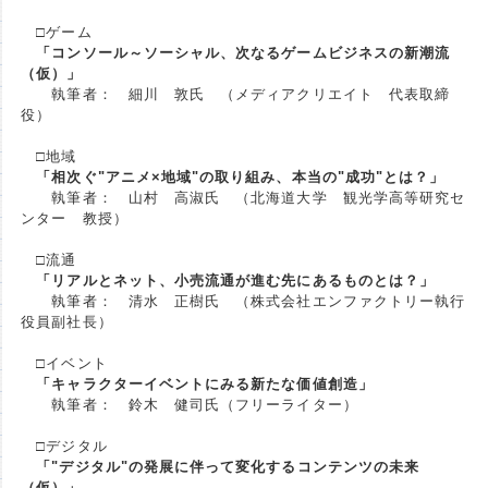
□ゲーム
「コンソール～ソーシャル、次なるゲームビジネスの新潮流
（仮）」
執筆者： 細川 敦氏 （メディアクリエイト 代表取締
役）
□地域
「相次ぐ"アニメ×地域"の取り組み、本当の"成功"とは？」
執筆者： 山村 高淑氏 （北海道大学 観光学高等研究セ
ンター 教授）
□流通
「リアルとネット、小売流通が進む先にあるものとは？」
執筆者： 清水 正樹氏 （株式会社エンファクトリー執行
役員副社長）
□イベント
「キャラクターイベントにみる新たな価値創造」
執筆者： 鈴木 健司氏（フリーライター）
□デジタル
「"デジタル"の発展に伴って変化するコンテンツの未来
（仮）」