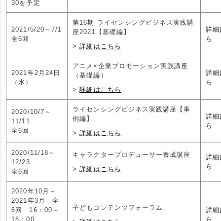
30を予定
第16期 ライセンシングビジネス実践講
2021/5/20～7/1
詳細
座2021【基礎編】
全6回
ら
詳細はこちら
アニメ×企業プロモーション実践講座
2021年2月24日
詳細
（基礎編）
（水）
ら
詳細はこちら
ライセンシングビジネス実践講座【事
2020/10/7～
詳細
例編】
11/11
ら
全6回
詳細はこちら
2020/11/18～
キャラクタープロデューサー養成講座
詳細
12/23
ら
詳細はこちら
全6回
2020年10月～
2021年3月 全
子どもコンテンツフォーラム
6回 16：00～
詳細
18：00
ら