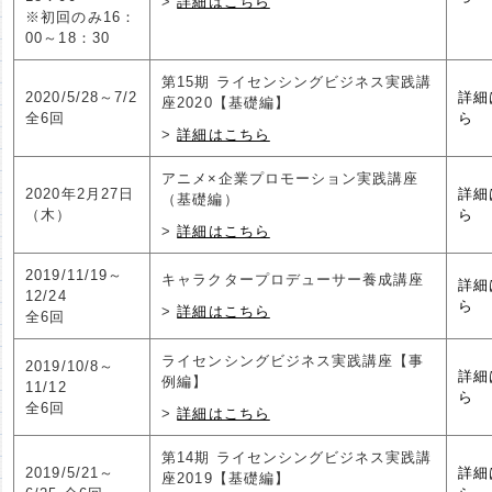
詳細はこちら
※初回のみ16：
00～18：30
第15期 ライセンシングビジネス実践講
2020/5/28～7/2
詳細
座2020【基礎編】
全6回
ら
詳細はこちら
アニメ×企業プロモーション実践講座
2020年2月27日
詳細
（基礎編）
（木）
ら
詳細はこちら
2019/11/19～
キャラクタープロデューサー養成講座
詳細
12/24
ら
詳細はこちら
全6回
ライセンシングビジネス実践講座【事
2019/10/8～
詳細
例編】
11/12
ら
全6回
詳細はこちら
第14期 ライセンシングビジネス実践講
2019/5/21～
詳細
座2019【基礎編】