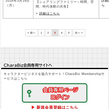
2018年3月19日
詳細
【シェアリングファミリー～時間、空
（月）
ら
間、時代体験の共有】
詳細はこちら
< 前へ
1
2
3
4
5
次へ >
ＣｈａｒａＢｉｚ会員専用サイトへ
ＣｈａｒａＢｉｚ会員専用サイトへ
キャラクタービジネスを協力サポート！CharaBiz Membershipサ
ービスはこちら
会員専用ページ
会員専用ページ
ログイン
ログイン
▶ 新規会員登録はこちら