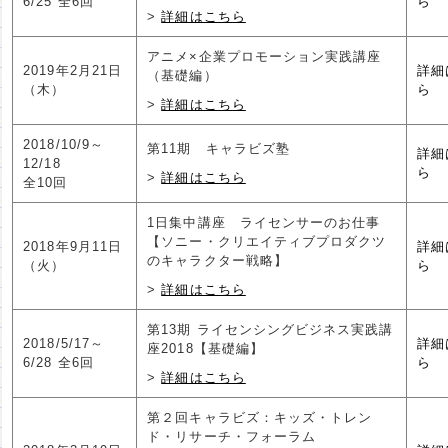
6/25 全6回
ら
詳細はこちら
アニメ×企業プロモーション実践講座
2019年2月21日
詳細
（基礎編）
（木）
ら
詳細はこちら
2018/10/9～
第11期 キャラビズ塾
詳細
12/18
ら
詳細はこちら
全10回
1日集中講座 ライセンサーのお仕事
【ソニー・クリエイティブプロダクツ
2018年9月11日
詳細
のキャラクター戦略】
（火）
ら
詳細はこちら
第13期 ライセンシングビジネス実践講
2018/5/17～
詳細
座2018【基礎編】
6/28 全6回
ら
詳細はこちら
第２回キャラビズ：キッズ・トレン
ド・リサーチ・フォーラム