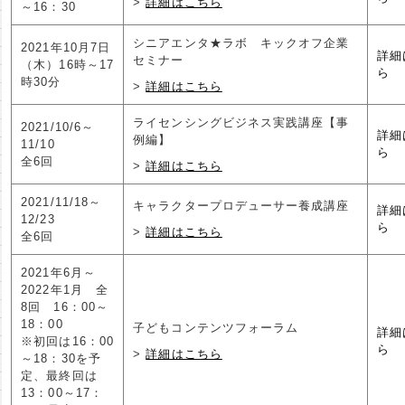
詳細はこちら
～16：30
シニアエンタ★ラボ キックオフ企業
2021年10月7日
詳細
セミナー
（木）16時～17
ら
時30分
詳細はこちら
ライセンシングビジネス実践講座【事
2021/10/6～
詳細
例編】
11/10
ら
全6回
詳細はこちら
2021/11/18～
キャラクタープロデューサー養成講座
詳細
12/23
ら
詳細はこちら
全6回
2021年6月～
2022年1月 全
8回 16：00～
18：00
子どもコンテンツフォーラム
詳細
※初回は16：00
ら
詳細はこちら
～18：30を予
定、最終回は
13：00～17：