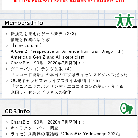
▶ Click here for English version of CharaBiz.Asia
Ｍｅｍｂｅｒｓ Ｉｎｆｏ
Ｍｅｍｂｅｒｓ Ｉｎｆｏ
転換期を迎えたゲーム業界（243）
情報と権威のゆらぎ
【new column】
A Gen Z Perspective on America from San Diego（１）
America's Gen Z and AI skepticism
CharaBiz+ 90号 2026年7月発刊！！
グローバルコンテンツ瓦版（4）
「レコード復活」の本当の主役はライセンスビジネスだった
OC発キャラビズ＆ライフスタイル事情（165）
「アニメエキスポとサンディエゴコミコンの差から考える
米国ライセンスビジネスの変化」
ＣＤＢ Ｉｎｆｏ
ＣＤＢ Ｉｎｆｏ
CharaBiz+ 90号 2026年7月発刊！！
キャラクターパワー調査
ライセンス業界の電話帳『CharaBiz Yellowpage 2027』