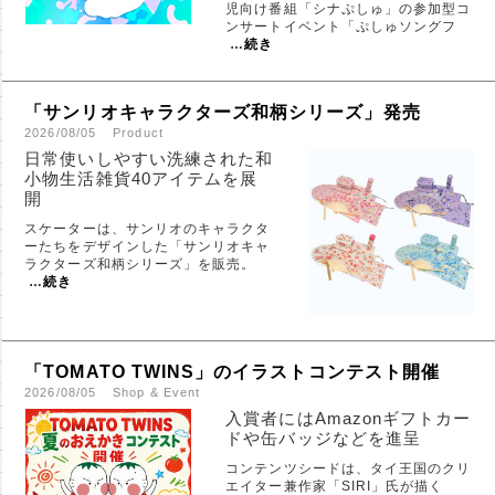
児向け番組「シナぷしゅ」の参加型コ
ンサートイベント「ぷしゅソングフ
…
続き
「サンリオキャラクターズ和柄シリーズ」発売
2026/08/05
Product
日常使いしやすい洗練された和
小物生活雑貨40アイテムを展
開
スケーターは、サンリオのキャラクタ
ーたちをデザインした「サンリオキャ
ラクターズ和柄シリーズ」を販売。
…
続き
「TOMATO TWINS」のイラストコンテスト開催
2026/08/05
Shop & Event
入賞者にはAmazonギフトカー
ドや缶バッジなどを進呈
コンテンツシードは、タイ王国のクリ
エイター兼作家「SIRI」氏が描く