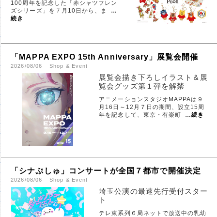
100周年を記念した「赤シャツフレン
ズシリーズ」を７月10日から、ま
…
続き
「MAPPA EXPO 15th Anniversary」展覧会開催
2026/08/06
Shop & Event
展覧会描き下ろしイラスト＆展
覧会グッズ第１弾を解禁
アニメーションスタジオMAPPAは９
月16日～12月７日の期間、設立15周
年を記念して、東京・有楽町
…
続き
「シナぷしゅ」コンサートが全国７都市で開催決定
2026/08/06
Shop & Event
埼玉公演の最速先行受付スター
ト
テレ東系列６局ネットで放送中の乳幼