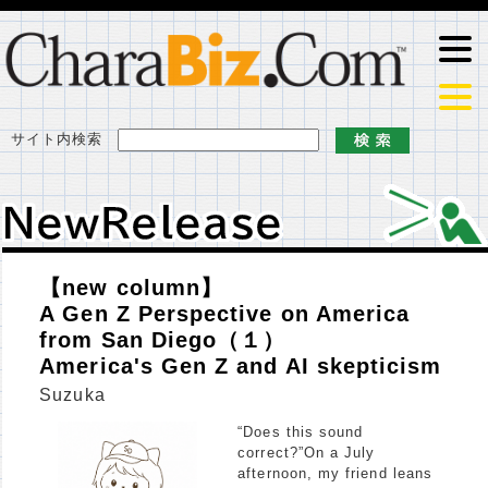
サイト内検索
ＮｅｗＲｅｌｅａｓｅ
ＮｅｗＲｅｌｅａｓｅ
【new column】
A Gen Z Perspective on America
from San Diego（１）
America's Gen Z and AI skepticism
Suzuka
“Does this sound
correct?”On a July
afternoon, my friend leans