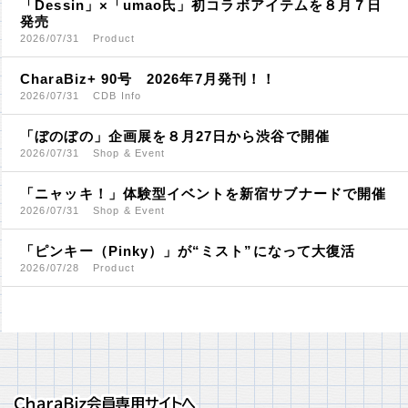
「Dessin」×「umao氏」初コラボアイテムを８月７日
発売
2026/07/31
Product
CharaBiz+ 90号 2026年7月発刊！！
2026/07/31
CDB Info
「ぼのぼの」企画展を８月27日から渋谷で開催
2026/07/31
Shop & Event
「ニャッキ！」体験型イベントを新宿サブナードで開催
2026/07/31
Shop & Event
「ピンキー（Pinky）」が“ミスト”になって大復活
2026/07/28
Product
ＣｈａｒａＢｉｚ会員専用サイトへ
ＣｈａｒａＢｉｚ会員専用サイトへ