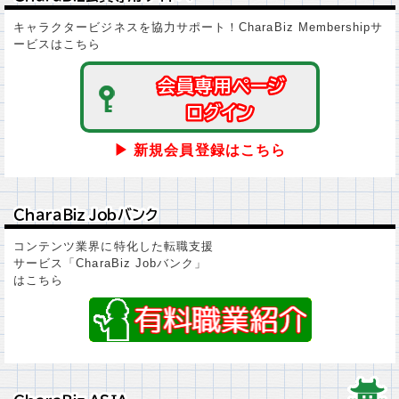
キャラクタービジネスを協力サポート！CharaBiz Membershipサ
ービスはこちら
会員専用ページ
会員専用ページ
ログイン
ログイン
▶ 新規会員登録はこちら
ＣｈａｒａＢｉｚ Ｊｏｂバンク
ＣｈａｒａＢｉｚ Ｊｏｂバンク
コンテンツ業界に特化した転職支援
サービス「CharaBiz Jobバンク」
はこちら