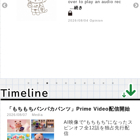
over to play an audio rec
…
続き
2026/08/04 Opinion
Ｔｉｍｅｌｉｎｅ
Ｔｉｍｅｌｉｎｅ
「もちもちパンパカパンツ」Prime Video配信開始
2026/08/07
Media
AI映像で“もちもち”になったス
ピンオフ全12話を独占先行配
信