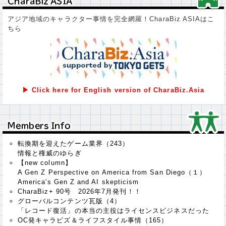
ＣｈａｒａＢｉｚ ＡＳＩＡ
ＣｈａｒａＢｉｚ ＡＳＩＡ
アジア地域のキャラクター事情を完全網羅！CharaBiz ASIAはこ
ちら
▶ Click here for English version of CharaBiz.Asia
Ｍｅｍｂｅｒｓ Ｉｎｆｏ
Ｍｅｍｂｅｒｓ Ｉｎｆｏ
転換期を迎えたゲーム業界（243）
情報と権威のゆらぎ
【new column】
A Gen Z Perspective on America from San Diego（１）
America's Gen Z and AI skepticism
CharaBiz+ 90号 2026年7月発刊！！
グローバルコンテンツ瓦版（4）
「レコード復活」の本当の主役はライセンスビジネスだった
OC発キャラビズ＆ライフスタイル事情（165）