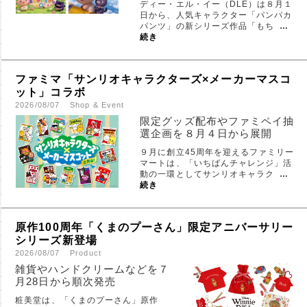
ディー・エル・イー（DLE）は８月１
日から、人気キャラクター「パンパカ
パンツ」の新シリーズ作品「もち
…
続き
ファミマ「サンリオキャラクターズ×メーカーマスコ
ット」コラボ
2026/08/07
Shop & Event
限定グッズ配布やファミペイ抽
選企画を８月４日から展開
９月に創立45周年を迎えるファミリー
マートは、「いちばんチャレンジ」活
動の一環としてサンリオキャラク
…
続き
原作100周年「くまのプーさん」限定アニバーサリー
シリーズ新登場
2026/08/07
Product
雑貨やハンドクリームなどを７
月28日から順次発売
粧美堂は、「くまのプーさん」原作