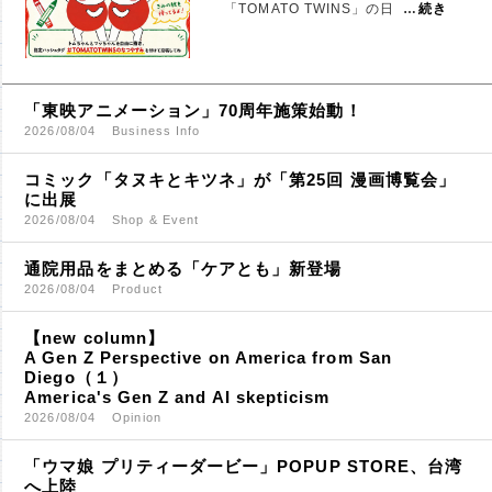
「TOMATO TWINS」の日
…
続き
「東映アニメーション」70周年施策始動！
2026/08/04
Business Info
コミック「タヌキとキツネ」が「第25回 漫画博覧会」
に出展
2026/08/04
Shop & Event
通院用品をまとめる「ケアとも」新登場
2026/08/04
Product
【new column】
A Gen Z Perspective on America from San
Diego（１）
America's Gen Z and AI skepticism
2026/08/04
Opinion
「ウマ娘 プリティーダービー」POPUP STORE、台湾
へ上陸