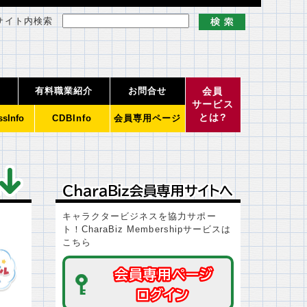
サイト内検索
有料職業紹介
お問合せ
会員
サービス
とは?
ssInfo
CDBInfo
会員専用ページ
ＣｈａｒａＢｉｚ会員専用サイトへ
ＣｈａｒａＢｉｚ会員専用サイトへ
キャラクタービジネスを協力サポー
ト！CharaBiz Membershipサービスは
こちら
会員専用ページ
会員専用ページ
ログイン
ログイン