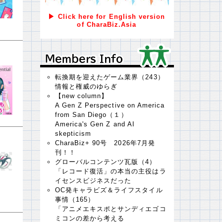
▶ Click here for English version
of CharaBiz.Asia
Ｍｅｍｂｅｒｓ Ｉｎｆｏ
Ｍｅｍｂｅｒｓ Ｉｎｆｏ
転換期を迎えたゲーム業界（243）
情報と権威のゆらぎ
【new column】
A Gen Z Perspective on America
from San Diego（１）
America's Gen Z and AI
skepticism
CharaBiz+ 90号 2026年7月発
刊！！
グローバルコンテンツ瓦版（4）
「レコード復活」の本当の主役はラ
イセンスビジネスだった
OC発キャラビズ＆ライフスタイル
事情（165）
「アニメエキスポとサンディエゴコ
ミコンの差から考える