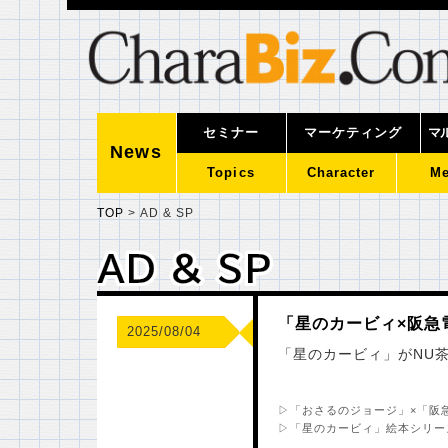
セミナー
マーケティング
マ
News
Topics
Character
Me
TOP
>
AD & SP
AD & SP
AD & SP
「星のカービィ×阪急
2025/08/04
「星のカービィ」がNU
▷「おさるのジョージ」×「阪
▷「星のカービィ」絵本シリー