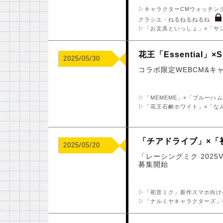
▷キャラクターCMウォッチング
クラシエ・ねるねるねるね
▷「お文具といっしょ」×「サ
花王「Essential
2025/05/30
コラボ限定WEBCM&キ
▷「MEMEME」×「ブルーハ
▷「花王石鹸ホワイト」×「な
「チアドライブ」×「
2025/05/20
「レーシングミク 2025
募集開始
▷「初音ミク」新作スマホ向け
▷「ナルミヤキャラクターズ」初