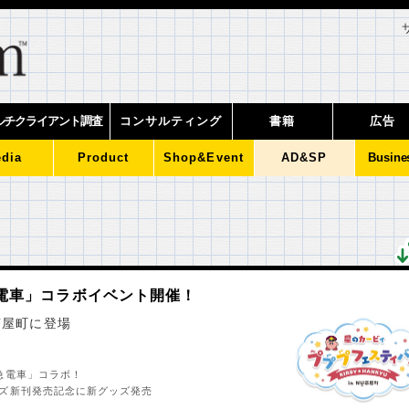
ルチクライアント調査
コンサルティング
書籍
広告
dia
Product
Shop&Event
AD&SP
Busine
電車」コラボイベント開催！
茶屋町に登場
急電車」コラボ！
ズ新刊発売記念に新グッズ発売