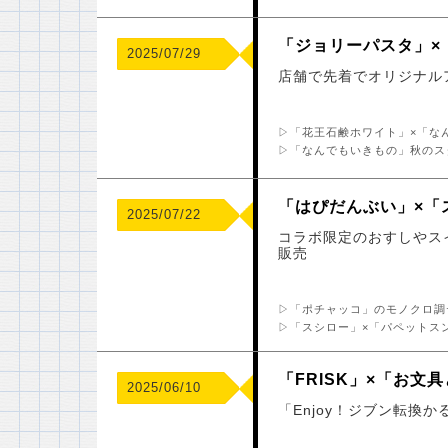
「ジョリーパスタ」×
2025/07/29
店舗で先着でオリジナル
▷「花王石鹸ホワイト」×「な
▷「なんでもいきもの」秋のスタ
「はぴだんぶい」×「
2025/07/22
コラボ限定のおすしやス
販売
▷「ポチャッコ」のモノクロ調
▷「スシロー」×「パペットス
「FRISK」×「お文
2025/06/10
「Enjoy！ジブン転換