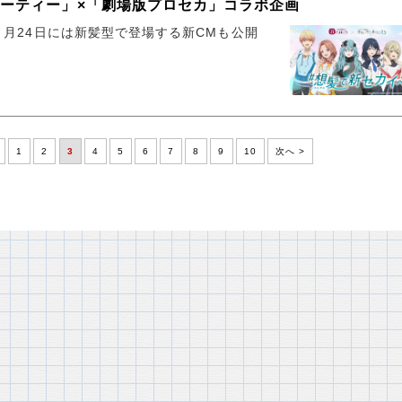
ーティー」×「劇場版プロセカ」コラボ企画
１月24日には新髪型で登場する新CMも公開
1
2
3
4
5
6
7
8
9
10
次へ >