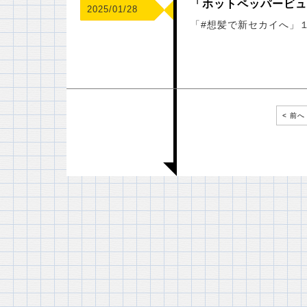
「ホットペッパービュ
2025/01/28
「#想髪で新セカイへ」
< 前へ