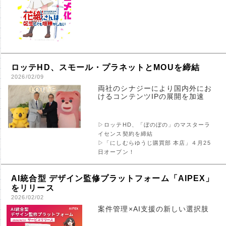
ロッテHD、スモール・プラネットとMOUを締結
2026/02/09
両社のシナジーにより国内外にお
けるコンテンツIPの展開を加速
▷ロッテHD、「ぼのぼの」のマスターラ
イセンス契約を締結
▷「にしむらゆうじ購買部 本店」４月25
日オープン！
AI統合型 デザイン監修プラットフォーム「AIPEX」
をリリース
2026/02/02
案件管理×AI支援の新しい選択肢