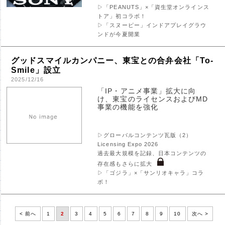
▷「PEANUTS」×「資生堂オンラインス
トア」初コラボ！
▷「スヌーピー」インドアプレイグラウ
ンドが今夏開業
グッドスマイルカンパニー、東宝との合弁会社「To-
Smile」設立
2025/12/16
「IP・アニメ事業」拡大に向
け、東宝のライセンスおよびMD
事業の機能を強化
▷グローバルコンテンツ瓦版（2）
Licensing Expo 2026
過去最大規模を記録、日本コンテンツの
存在感もさらに拡大
▷「ゴジラ」×「サンリオキャラ」コラ
ボ！
< 前へ
1
2
3
4
5
6
7
8
9
10
次へ >