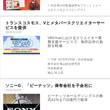
▷AI活用のIP監修効率化プラットフォー
ムをドコモよりスピンアウト
トランスコスモス、Vとメタバースクリエイターサー
ビスを提供
2026/01/05
VRChatにおけるクリエイター業
務支援サービスで、制作以外の負
担を軽減
▷THE INTERVIEW－完全収録版－
株式会社鳩山総合研究所
代表取締役
鳩山 玲人氏
ソニーG、「ピーナッツ」保有会社を子会社に
2026/01/05
ピーナッツホールディングスの株
式41%を710億円で取得