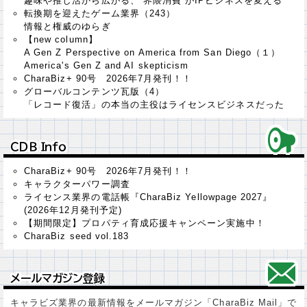
趣味や推し活から広がる、“界隈消費”がIPビジネスを変える
転換期を迎えたゲーム業界（243）
情報と権威のゆらぎ
【new column】
A Gen Z Perspective on America from San Diego（１）
America's Gen Z and AI skepticism
CharaBiz+ 90号 2026年7月発刊！！
グローバルコンテンツ瓦版（4）
「レコード復活」の本当の主役はライセンスビジネスだった
ＣＤＢ Ｉｎｆｏ
ＣＤＢ Ｉｎｆｏ
CharaBiz+ 90号 2026年7月発刊！！
キャラクターパワー調査
ライセンス業界の電話帳『CharaBiz Yellowpage 2027』
(2026年12月発刊予定)
【期間限定】プロパティ育成応援キャンペーン実施中！
CharaBiz seed vol.183
メールマガジン登録
メールマガジン登録
キャラビズ業界の最新情報をメールマガジン「CharaBiz Mail」で