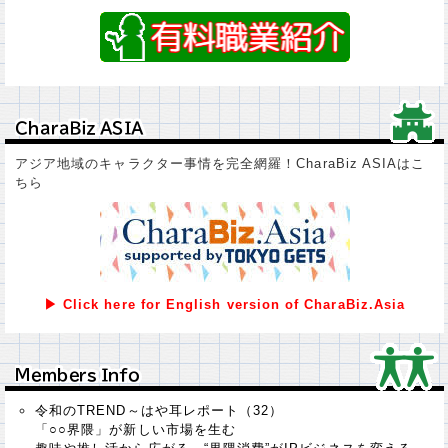
ＣｈａｒａＢｉｚ ＡＳＩＡ
ＣｈａｒａＢｉｚ ＡＳＩＡ
アジア地域のキャラクター事情を完全網羅！CharaBiz ASIAはこ
ちら
▶ Click here for English version of CharaBiz.Asia
Ｍｅｍｂｅｒｓ Ｉｎｆｏ
Ｍｅｍｂｅｒｓ Ｉｎｆｏ
令和のTREND～はや耳レポート（32）
「○○界隈」が新しい市場を生む