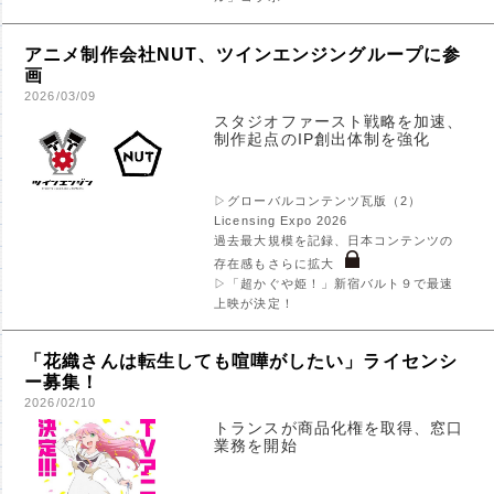
アニメ制作会社NUT、ツインエンジングループに参
画
2026/03/09
スタジオファースト戦略を加速、
制作起点のIP創出体制を強化
▷グローバルコンテンツ瓦版（2）
Licensing Expo 2026
過去最大規模を記録、日本コンテンツの
存在感もさらに拡大
▷「超かぐや姫！」新宿バルト９で最速
上映が決定！
「花織さんは転生しても喧嘩がしたい」ライセンシ
ー募集！
2026/02/10
トランスが商品化権を取得、窓口
業務を開始