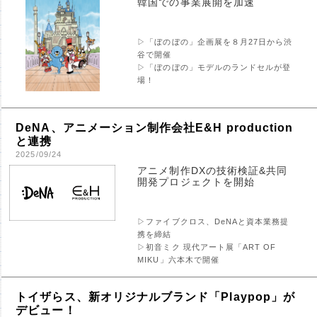
韓国での事業展開を加速
▷「ぼのぼの」企画展を８月27日から渋
谷で開催
▷「ぼのぼの」モデルのランドセルが登
場！
DeNA、アニメーション制作会社E&H production
と連携
2025/09/24
アニメ制作DXの技術検証&共同
開発プロジェクトを開始
▷ファイブクロス、DeNAと資本業務提
携を締結
▷初音ミク 現代アート展「ART OF
MIKU」六本木で開催
トイザらス、新オリジナルブランド「Playpop」が
デビュー！