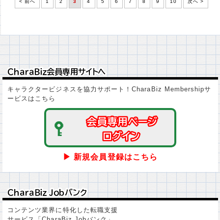
< 前へ
1
2
3
4
5
6
7
8
9
10
次へ >
ＣｈａｒａＢｉｚ会員専用サイトへ
ＣｈａｒａＢｉｚ会員専用サイトへ
キャラクタービジネスを協力サポート！CharaBiz Membershipサ
ービスはこちら
会員専用ページ
会員専用ページ
ログイン
ログイン
▶ 新規会員登録はこちら
ＣｈａｒａＢｉｚ Ｊｏｂバンク
ＣｈａｒａＢｉｚ Ｊｏｂバンク
コンテンツ業界に特化した転職支援
サービス「CharaBiz Jobバンク」