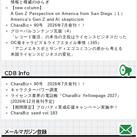
情報と権威のゆらぎ
【new column】
A Gen Z Perspective on America from San Diego（１）
America's Gen Z and AI skepticism
CharaBiz+ 90号 2026年7月発刊！！
グローバルコンテンツ瓦版（4）
「レコード復活」の本当の主役はライセンスビジネスだった
OC発キャラビズ＆ライフスタイル事情（165）
「アニメエキスポとサンディエゴコミコンの差から考える
米国ライセンスビジネスの変化」
ＣＤＢ Ｉｎｆｏ
ＣＤＢ Ｉｎｆｏ
CharaBiz+ 90号 2026年7月発刊！！
キャラクターパワー調査
ライセンス業界の電話帳『CharaBiz Yellowpage 2027』
(2026年12月発刊予定)
【期間限定】プロパティ育成応援キャンペーン実施中！
CharaBiz seed vol.183
メールマガジン登録
メールマガジン登録