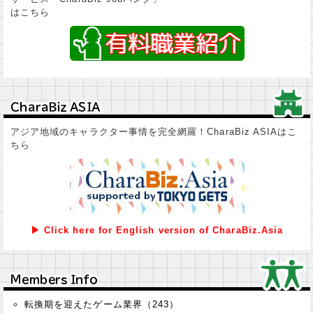
はこちら
ＣｈａｒａＢｉｚ ＡＳＩＡ
ＣｈａｒａＢｉｚ ＡＳＩＡ
アジア地域のキャラクター事情を完全網羅！CharaBiz ASIAはこ
ちら
▶ Click here for English version of CharaBiz.Asia
Ｍｅｍｂｅｒｓ Ｉｎｆｏ
Ｍｅｍｂｅｒｓ Ｉｎｆｏ
転換期を迎えたゲーム業界（243）