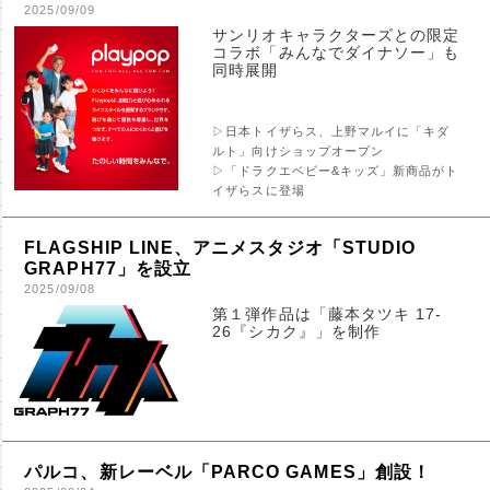
2025/09/09
サンリオキャラクターズとの限定
コラボ「みんなでダイナソー」も
同時展開
▷日本トイザらス、上野マルイに「キダ
ルト」向けショップオープン
▷「ドラクエベビー&キッズ」新商品がト
イザらスに登場
FLAGSHIP LINE、アニメスタジオ「STUDIO
GRAPH77」を設立
2025/09/08
第１弾作品は「藤本タツキ 17-
26『シカク』」を制作
パルコ、新レーベル「PARCO GAMES」創設！