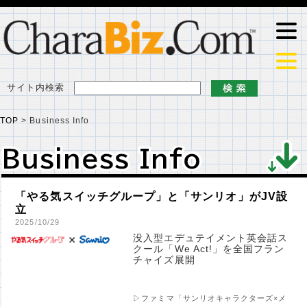
サイト内検索
TOP
>
Business Info
Business Info
Business Info
「やる気スイッチグループ」と「サンリオ」がJV設
立
2025/10/29
没入型エデュテイメント英会話ス
クール「We Act!」を全国フラン
チャイズ展開
▷ファミマ「サンリオキャラクターズ×メ