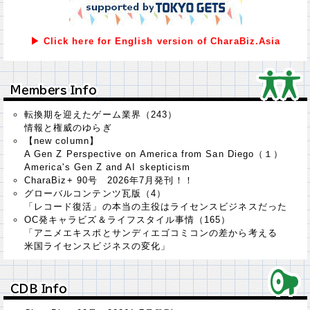
▶ Click here for English version of CharaBiz.Asia
Ｍｅｍｂｅｒｓ Ｉｎｆｏ
Ｍｅｍｂｅｒｓ Ｉｎｆｏ
転換期を迎えたゲーム業界（243）
情報と権威のゆらぎ
【new column】
A Gen Z Perspective on America from San Diego（１）
America's Gen Z and AI skepticism
CharaBiz+ 90号 2026年7月発刊！！
グローバルコンテンツ瓦版（4）
「レコード復活」の本当の主役はライセンスビジネスだった
OC発キャラビズ＆ライフスタイル事情（165）
「アニメエキスポとサンディエゴコミコンの差から考える
米国ライセンスビジネスの変化」
ＣＤＢ Ｉｎｆｏ
ＣＤＢ Ｉｎｆｏ