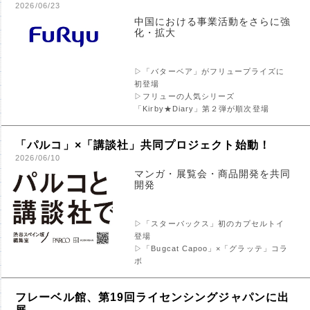
2026/06/23
中国における事業活動をさらに強
化・拡大
▷「バターベア」がフリュープライズに
初登場
▷フリューの人気シリーズ
「Kirby★Diary」第２弾が順次登場
「パルコ」×「講談社」共同プロジェクト始動！
2026/06/10
マンガ・展覧会・商品開発を共同
開発
▷「スターバックス」初のカプセルトイ
登場
▷「Bugcat Capoo」×「グラッテ」コラ
ボ
フレーベル館、第19回ライセンシングジャパンに出