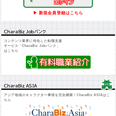
ログイン
ログイン
▶ 新規会員登録はこちら
ＣｈａｒａＢｉｚ Ｊｏｂバンク
ＣｈａｒａＢｉｚ Ｊｏｂバンク
コンテンツ業界に特化した転職支援
サービス「CharaBiz Jobバンク」
はこちら
ＣｈａｒａＢｉｚ ＡＳＩＡ
ＣｈａｒａＢｉｚ ＡＳＩＡ
アジア地域のキャラクター事情を完全網羅！CharaBiz ASIAはこ
ちら