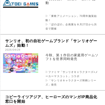
動
▷「東映アニメーション」70周年施策始
動！
▷「ぼのぼの」企画展を８月27日から渋
谷で開催
サンリオ、初の自社ゲームブランド「サンリオゲー
ムズ」始動！
2026/04/28
今秋、第１作目の家庭用ゲームソ
フトを世界同時発売
▷ファミマ「サンリオキャラクターズ×メ
ーカーマスコット」コラボ
▷「サンリオキャラクターズ和柄シリー
ズ」発売
コピーライツアジア、ヒーローズのマンガIP商品化
窓口を開始