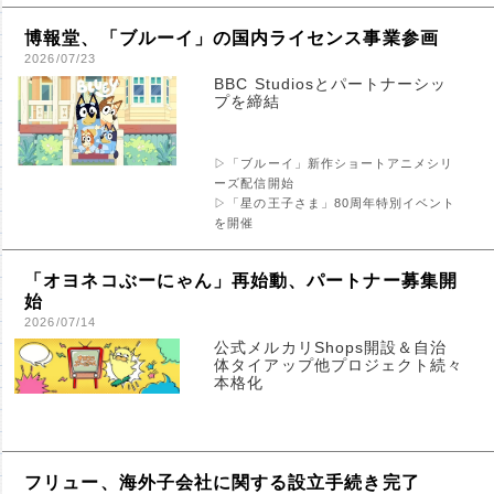
博報堂、「ブルーイ」の国内ライセンス事業参画
2026/07/23
BBC Studiosとパートナーシッ
プを締結
▷「ブルーイ」新作ショートアニメシリ
ーズ配信開始
▷「星の王子さま」80周年特別イベント
を開催
「オヨネコぶーにゃん」再始動、パートナー募集開
始
2026/07/14
公式メルカリShops開設＆自治
体タイアップ他プロジェクト続々
本格化
フリュー、海外子会社に関する設立手続き完了