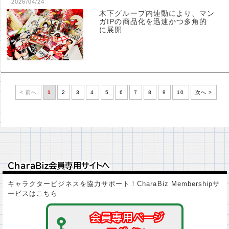
2026/04/24
木下グループ内連動により、マン
ガIPの商品化を迅速かつ多角的
に展開
< 前へ
1
2
3
4
5
6
7
8
9
10
次へ >
ＣｈａｒａＢｉｚ会員専用サイトへ
ＣｈａｒａＢｉｚ会員専用サイトへ
キャラクタービジネスを協力サポート！CharaBiz Membershipサ
ービスはこちら
会員専用ページ
会員専用ページ