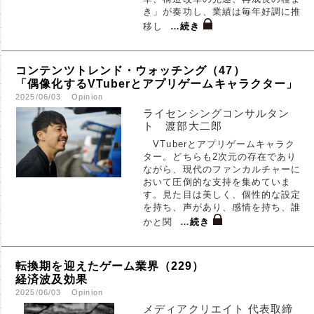
き」が奏功し、業績は毎年好調に推
移し
…
続き
コンテンツトレンド・ウォッチング（47）
「偶像化するVTuberとアプリゲームキャラクター」
2025/06/03
Opinion
ライセンシングコンサルタン
ト 渡部大二郎
VTuberとアプリゲームキャラク
ター。どちらも2次元の存在であり
ながら、現代のファンカルチャーに
おいて圧倒的な支持を集めていま
す。見た目は美しく、個性的な設定
を持ち、声があり、感情を持ち、誰
かと関
…
続き
転換期を迎えたゲーム業界（229）
経済波及効果
2025/06/03
Opinion
メディアクリエイト 代表取締