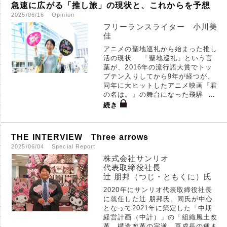
急速に広がる「推し旅」の現状と、これからを予想
2025/06/16
Opinion
フリーランスライター 小川美
佳
アニメの聖地巡礼から始まった推し
活の現状 「聖地巡礼」という言
葉が、2016年の流行語大賞でトッ
プテン入りしてから9年が経つが、
同年に大ヒットしたアニメ映画『君
の名は。』の舞台になった飛騨
…
続き
THE INTERVIEW Three arrows
2025/06/04
Special Report
株式会社サンリオ
代表取締役社長
辻 朋邦（つじ・ともくに）氏
2020年にサンリオ代表取締役社長
に就任した辻 朋邦氏。同氏が中心
となって2021年に策定した「中期
経営計画（中計）」の「組織風土改
革、構造改革の完遂、再成長の種ま