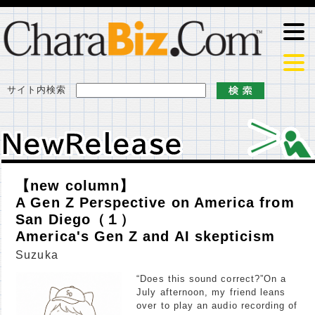
サイト内検索
ＮｅｗＲｅｌｅａｓｅ
ＮｅｗＲｅｌｅａｓｅ
【new column】
A Gen Z Perspective on America from
San Diego（１）
America's Gen Z and AI skepticism
Suzuka
“Does this sound correct?”On a
July afternoon, my friend leans
over to play an audio recording of