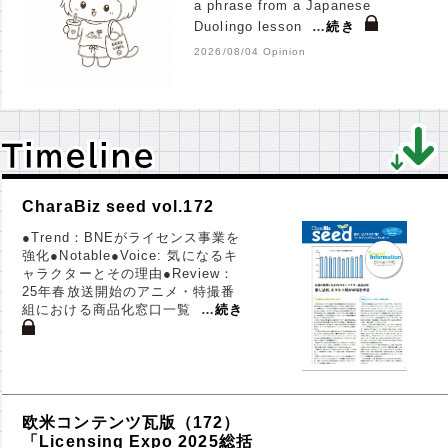
a phrase from a Japanese
Duolingo lesson
…
続き
2026/08/04 Opinion
Ｔｉｍｅｌｉｎｅ
Ｔｉｍｅｌｉｎｅ
CharaBiz seed vol.172
●Trend：BNEがライセンス事業を
強化●Notable●Voice: 気になるキ
ャラクターとその理由●Review：
25年春放送開始のアニメ・特撮番
組における商品化窓口一覧
…
続き
欧米コンテンツ瓦版（172）
「Licensing Expo 2025総括