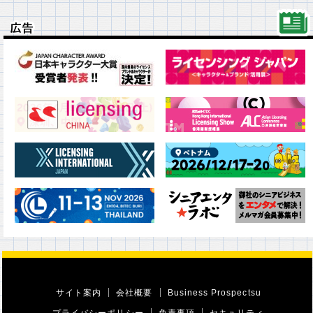
広告
広告
サイト案内
会社概要
Business Prospectsu
プライバシーポリシー
免責事項
セキュリティ