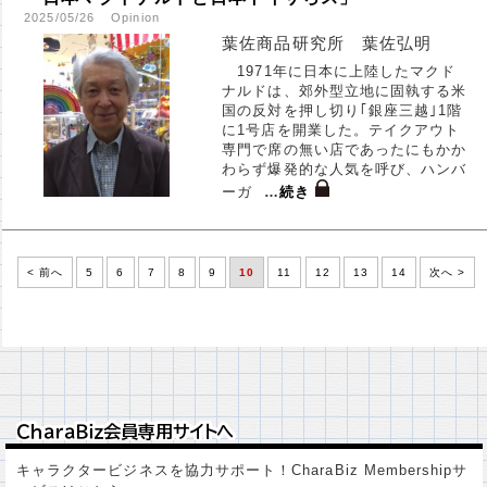
2025/05/26
Opinion
葉佐商品研究所 葉佐弘明
1971年に日本に上陸したマクド
ナルドは、郊外型立地に固執する米
国の反対を押し切り｢銀座三越｣1階
に1号店を開業した。テイクアウト
専門で席の無い店であったにもかか
わらず爆発的な人気を呼び、ハンバ
ーガ
…
続き
< 前へ
5
6
7
8
9
10
11
12
13
14
次へ >
ＣｈａｒａＢｉｚ会員専用サイトへ
ＣｈａｒａＢｉｚ会員専用サイトへ
キャラクタービジネスを協力サポート！CharaBiz Membershipサ