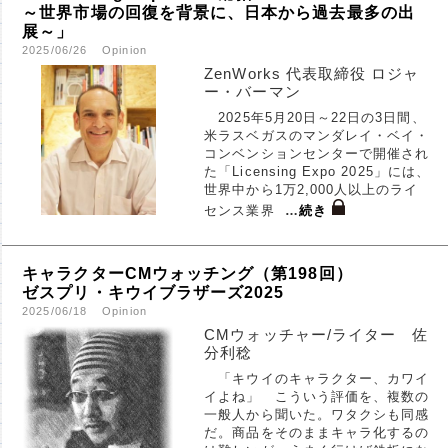
～世界市場の回復を背景に、日本から過去最多の出
展～」
2025/06/26
Opinion
ZenWorks 代表取締役 ロジャ
ー・バーマン
2025年5月20日～22日の3日間、
米ラスベガスのマンダレイ・ベイ・
コンベンションセンターで開催され
た「Licensing Expo 2025」には、
世界中から1万2,000人以上のライ
センス業界
…
続き
キャラクターCMウォッチング（第198回）
ゼスプリ・キウイブラザーズ2025
2025/06/18
Opinion
CMウォッチャー/ライター 佐
分利稔
「キウイのキャラクター、カワイ
イよね」 こういう評価を、複数の
一般人から聞いた。ワタクシも同感
だ。商品をそのままキャラ化するの