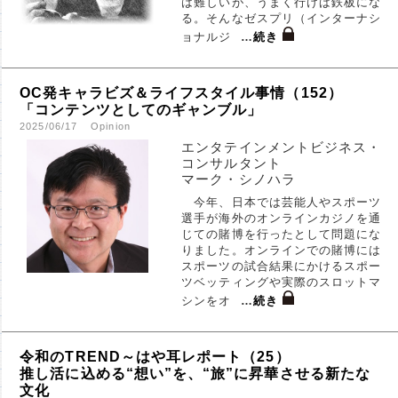
は難しいが、うまく行けば鉄板にな
る。そんなゼスプリ（インターナシ
ョナルジ
…
続き
OC発キャラビズ＆ライフスタイル事情（152）
「コンテンツとしてのギャンブル」
2025/06/17
Opinion
エンタテインメントビジネス・
コンサルタント
マーク・シノハラ
今年、日本では芸能人やスポーツ
選手が海外のオンラインカジノを通
じての賭博を行ったとして問題にな
りました。オンラインでの賭博には
スポーツの試合結果にかけるスポー
ツベッティングや実際のスロットマ
シンをオ
…
続き
令和のTREND～はや耳レポート（25）
推し活に込める“想い”を、“旅”に昇華させる新たな
文化