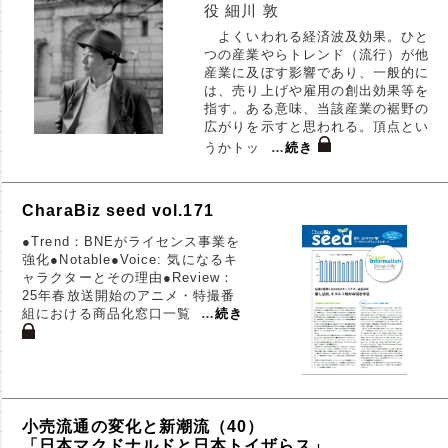
役 細川 敦
よくいわれる経済波及効果。ひと
つの産業やらトレンド（流行）が他
産業に及ぼす影響であり、一般的に
は、売り上げや雇用の創出効果等を
指す。ある意味、当該産業の裾野の
広がりを示すと思われる。頂点とい
うかトッ
…
続き
CharaBiz seed vol.171
●Trend：BNEがライセンス事業を
強化●Notable●Voice: 気になるキ
ャラクターとその理由●Review：
25年春放送開始のアニメ・特撮番
組における商品化窓口一覧
…
続き
小売流通の変化と新潮流（40）
「日本マクドナルドと日本トイザらス」