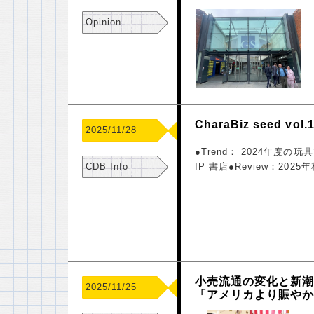
Opinion
CharaBiz seed vol.
2025/11/28
●Trend： 2024年度の玩具市場
CDB Info
IP 書店●Review：20
小売流通の変化と新潮
2025/11/25
「アメリカより賑や