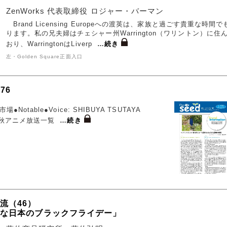
ZenWorks 代表取締役 ロジャー・バーマン
Brand Licensing Europeへの渡英は、家族と過ごす貴重な時間で
ります。私の兄夫婦はチェシャー州Warrington（ワリントン）に住
おり、WarringtonはLiverp
…
続き
左・Golden Square正面入口
176
●Notable●Voice: SHIBUYA TSUTAYA
25年秋アニメ放送一覧
…
続き
流（46）
かな日本のブラックフライデー」