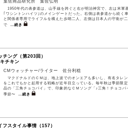
葉佐商品研究所 葉佐弘明
1950年代の表参道は、山手線を跨ぐと右が明治神宮で、左は米軍
｢ワシントンハイツ｣のメインゲートだった。右側は表参道から続く
と関係者専用でライフルを構えた歩哨二人、左側は日本人の守衛が二
で
…
続き
ッチング（第203回）
チキチキン
CMウォッチャー/ライター 佐分利稔
マクドナルドのＣＭは、地上波でのオンエアも多いし、有名タレン
をこれでもかと起用する戦略が近年目立っている。毎年秋は季節限定
品の「三角チョコパイ」で、印象的なＣＭソング「♪三角！チョコパ
季節〜
…
続き
イフスタイル事情（157）