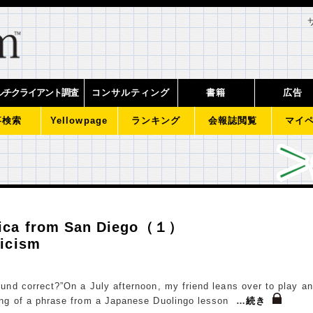
ルチクライアント調査
コンサルティング
書籍
広告
事検索
Yellowpage
ランキング
会報誌閲覧
マイ
rica from San Diego（１）
ticism
ound correct?”On a July afternoon, my friend leans over to play an
ing of a phrase from a Japanese Duolingo lesson
…
続き