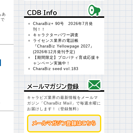
ＣＤＢ Ｉｎｆｏ
ＣＤＢ Ｉｎｆｏ
もあ
んで
CharaBiz+ 90号 2026年7月発
刊！！
キャラクターパワー調査
ライセンス業界の電話帳
『CharaBiz Yellowpage 2027』
(2026年12月発刊予定)
【期間限定】プロパティ育成応援キ
ャンペーン実施中！
CharaBiz seed vol.183
メールマガジン登録
メールマガジン登録
キャラビズ業界の最新情報をメールマ
ガジン「CharaBiz Mail」で毎週水曜に
お届けします！（登録無料）
メールマガジン登録はこちら
メールマガジン登録はこちら