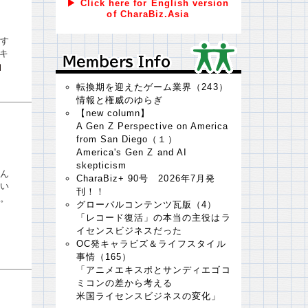
▶ Click here for English version
of CharaBiz.Asia
す
のキ
Ｍｅｍｂｅｒｓ Ｉｎｆｏ
Ｍｅｍｂｅｒｓ Ｉｎｆｏ
転換期を迎えたゲーム業界（243）
情報と権威のゆらぎ
【new column】
A Gen Z Perspective on America
from San Diego（１）
America's Gen Z and AI
skepticism
ん
CharaBiz+ 90号 2026年7月発
い
刊！！
。
グローバルコンテンツ瓦版（4）
「レコード復活」の本当の主役はラ
イセンスビジネスだった
OC発キャラビズ＆ライフスタイル
事情（165）
「アニメエキスポとサンディエゴコ
ミコンの差から考える
米国ライセンスビジネスの変化」