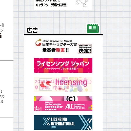
相
広告
広告
ン
す
やカ
ま