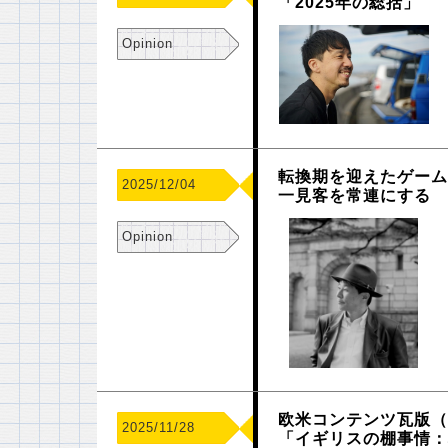
「2025年の総括」
Opinion
転換期を迎えたゲーム
2025/12/04
一見客を常連にする
Opinion
欧米コンテンツ瓦版（
2025/11/28
「イギリスの棚事情：地