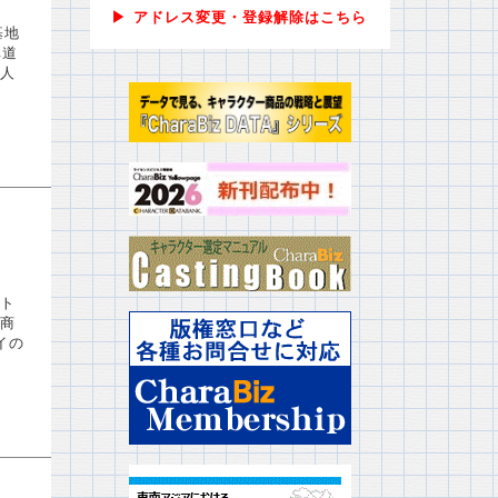
▶ アドレス変更・登録解除はこちら
基地
車道
人
ト
商
イの