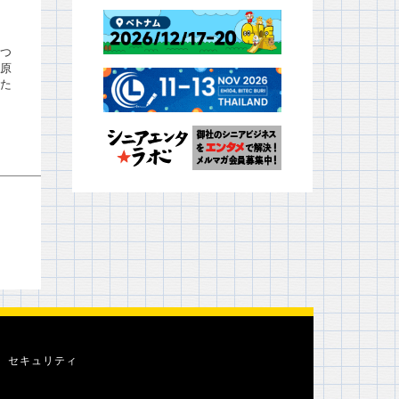
つ
原
た
セキュリティ