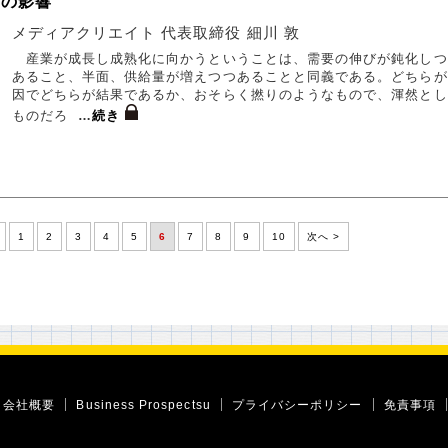
Iの影響
メディアクリエイト 代表取締役 細川 敦
産業が成長し成熟化に向かうということは、需要の伸びが鈍化しつ
あること、半面、供給量が増えつつあることと同義である。どちらが
因でどちらが結果であるか、おそらく撚りのようなもので、渾然とし
ものだろ
…
続き
1
2
3
4
5
6
7
8
9
10
次へ >
会社概要
Business Prospectsu
プライバシーポリシー
免責事項