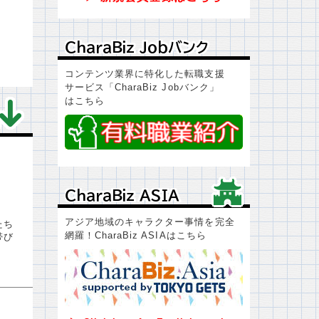
ＣｈａｒａＢｉｚ Ｊｏｂバンク
ＣｈａｒａＢｉｚ Ｊｏｂバンク
コンテンツ業界に特化した転職支援
サービス「CharaBiz Jobバンク」
はこちら
ＣｈａｒａＢｉｚ ＡＳＩＡ
ＣｈａｒａＢｉｚ ＡＳＩＡ
アジア地域のキャラクター事情を完全
たち
網羅！CharaBiz ASIAはこちら
帯び