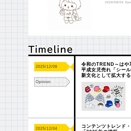
2026/08/04 Opi
Ｔｉｍｅｌｉｎｅ
Ｔｉｍｅｌｉｎｅ
令和のTREND～はや
2025/12/08
平成女児売れ「シー
新文化として拡大す
Opinion
コンテンツトレンド・
2025/12/04