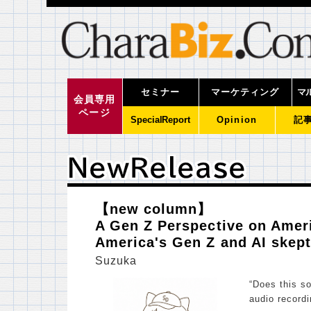
セミナー
マーケティング
マ
会員専用
ページ
SpecialReport
Opinion
記
ＮｅｗＲｅｌｅａｓｅ
ＮｅｗＲｅｌｅａｓｅ
【new column】
A Gen Z Perspective on Ame
America's Gen Z and AI skep
Suzuka
“Does this s
audio record