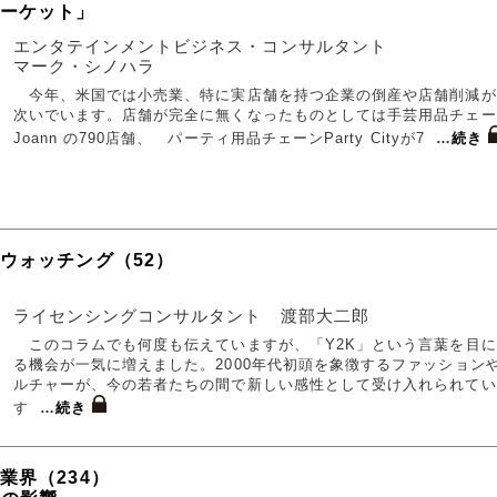
マーケット」
エンタテインメントビジネス・コンサルタント
マーク・シノハラ
今年、米国では小売業、特に実店舗を持つ企業の倒産や店舗削減が
次いでいます。店舗が完全に無くなったものとしては手芸用品チェー
Joann の790店舗、 パーティ用品チェーンParty Cityが7
…
続き
ウォッチング（52）
ライセンシングコンサルタント 渡部大二郎
このコラムでも何度も伝えていますが、「Y2K」という言葉を目に
る機会が一気に増えました。2000年代初頭を象徴するファッション
ルチャーが、今の若者たちの間で新しい感性として受け入れられてい
す
…
続き
業界（234）