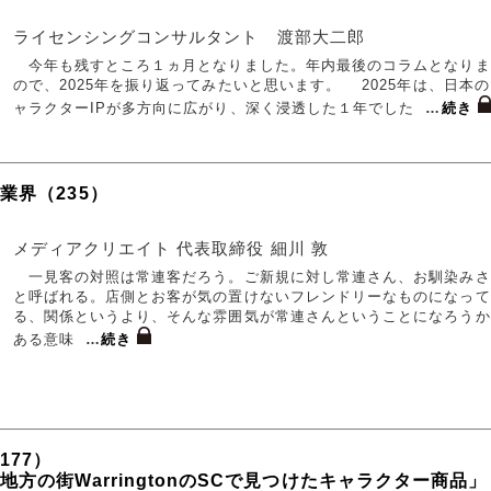
ライセンシングコンサルタント 渡部大二郎
今年も残すところ１ヵ月となりました。年内最後のコラムとなりま
ので、2025年を振り返ってみたいと思います。 2025年は、日本
ャラクターIPが多方向に広がり、深く浸透した１年でした
…
続き
業界（235）
メディアクリエイト 代表取締役 細川 敦
一見客の対照は常連客だろう。ご新規に対し常連さん、お馴染みさ
と呼ばれる。店側とお客が気の置けないフレンドリーなものになって
る、関係というより、そんな雰囲気が常連さんということになろうか
ある意味
…
続き
177）
方の街WarringtonのSCで見つけたキャラクター商品」