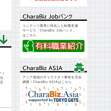
ＣｈａｒａＢｉｚ Ｊｏｂバンク
ＣｈａｒａＢｉｚ Ｊｏｂバンク
コンテンツ業界に特化した転職支援
サービス「CharaBiz Jobバンク」
はこちら
ＣｈａｒａＢｉｚ ＡＳＩＡ
ＣｈａｒａＢｉｚ ＡＳＩＡ
ディ
アジア地域のキャラクター事情を完全
沿
網羅！CharaBiz ASIAはこちら
言