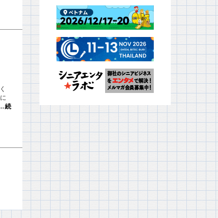
いく
に
…
続