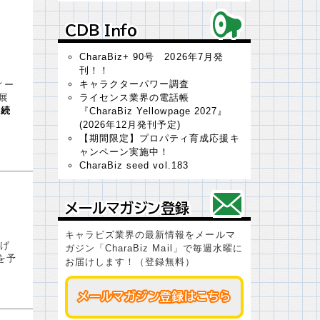
ＣＤＢ Ｉｎｆｏ
ＣＤＢ Ｉｎｆｏ
CharaBiz+ 90号 2026年7月発
刊！！
キャラクターパワー調査
ィー
展
ライセンス業界の電話帳
…
続
『CharaBiz Yellowpage 2027』
(2026年12月発刊予定)
【期間限定】プロパティ育成応援キ
ャンペーン実施中！
CharaBiz seed vol.183
メールマガジン登録
メールマガジン登録
キャラビズ業界の最新情報をメールマ
げ
ガジン「CharaBiz Mail」で毎週水曜に
を予
お届けします！（登録無料）
メールマガジン登録はこちら
メールマガジン登録はこちら