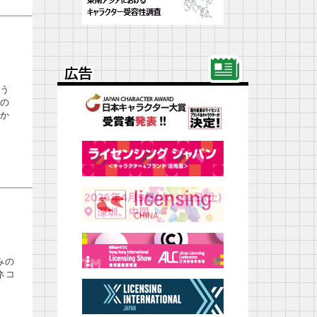
広告
広告
う
の
か
みの
ネコ