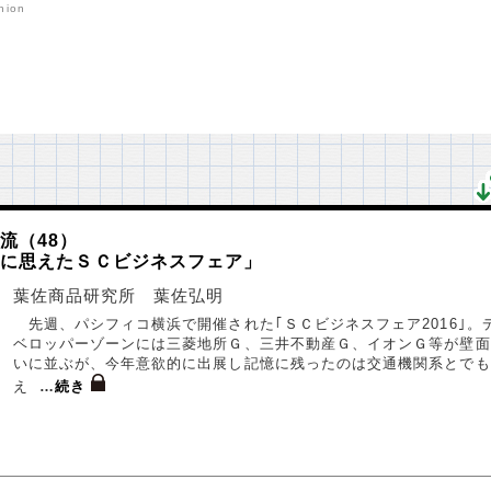
nion
流（48）
様に思えたＳＣビジネスフェア」
葉佐商品研究所 葉佐弘明
先週、パシフィコ横浜で開催された｢ＳＣビジネスフェア2016｣。
ベロッパーゾーンには三菱地所Ｇ、三井不動産Ｇ、イオンＧ等が壁面
いに並ぶが、今年意欲的に出展し記憶に残ったのは交通機関系とでも
え
…
続き