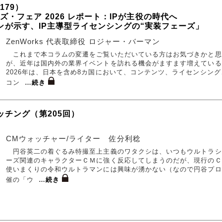
179）
・フェア 2026 レポート：IPが主役の時代へ
ビリオンが示す、IP主導型ライセンシングの“実装フェーズ」
ZenWorks 代表取締役 ロジャー・バーマン
これまで本コラムの変遷をご覧いただいている方はお気づきかと思
が、近年は国内外の業界イベントを訪れる機会がますます増えている
2026年は、日本を含め8カ国において、コンテンツ、ライセンシング
コン
…
続き
ッチング（第205回）
CMウォッチャー/ライター 佐分利稔
円谷英二の着ぐるみ特撮至上主義のワタクシは、いつもウルトラシ
ーズ関連のキャラクターＣＭに強く反応してしまうのだが、現行のＣ
使いまくりの令和ウルトラマンには興味が湧かない（なので円谷プロ
催の「ウ
…
続き