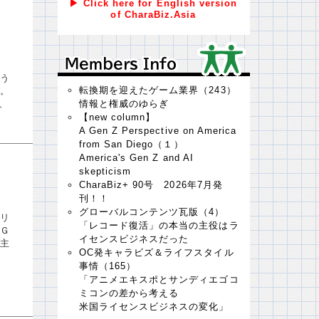
▶ Click here for English version
of CharaBiz.Asia
Ｍｅｍｂｅｒｓ Ｉｎｆｏ
Ｍｅｍｂｅｒｓ Ｉｎｆｏ
う
転換期を迎えたゲーム業界（243）
。
、
情報と権威のゆらぎ
【new column】
A Gen Z Perspective on America
from San Diego（１）
America's Gen Z and AI
skepticism
CharaBiz+ 90号 2026年7月発
刊！！
グローバルコンテンツ瓦版（4）
リ
「レコード復活」の本当の主役はラ
Ｇ
イセンスビジネスだった
主
OC発キャラビズ＆ライフスタイル
事情（165）
「アニメエキスポとサンディエゴコ
ミコンの差から考える
米国ライセンスビジネスの変化」