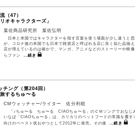
流（47）
ンリオキャラクターズ」
葉佐商品研究所 葉佐弘明
日本と米国ではキャラクターを指す言葉を使う場面が少し違うと思
が、コロナ後の米国でも日本で雑貨店と呼ばれる店に良く似た品揃え
店が増えているのは確かで、マンガ、アニメなどのストーリーや映像
らファン
…
続き
ッチング（第204回）
・旅するちゅ〜る
CMウォッチャー/ライター 佐分利稔
「♪ちゅ〜る ちゅ〜る CIAOちゅ〜る」のＣＭソングでおなじ
いなば「CIAOちゅ〜る」は、カリカリのペットフードの常識を覆す
向けのペースト状おやつとして2012年に発売。その後
…
続き