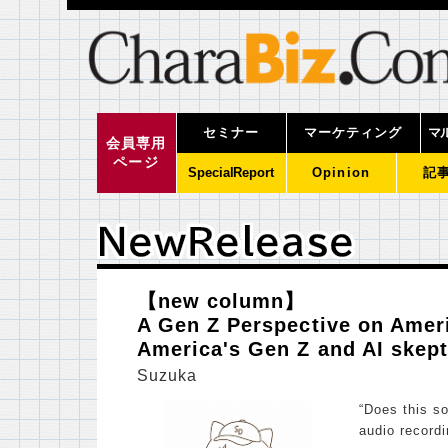
セミナー
マーケティング
マ
会員専用
ページ
SpecialReport
Opinion
記
ＮｅｗＲｅｌｅａｓｅ
ＮｅｗＲｅｌｅａｓｅ
【new column】
A Gen Z Perspective on Ame
America's Gen Z and AI skep
Suzuka
“Does this s
audio record