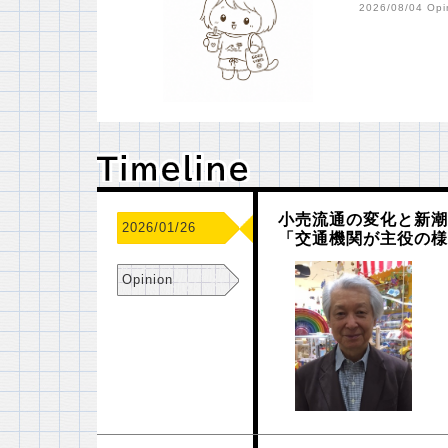
2026/08/04 Opi
Ｔｉｍｅｌｉｎｅ
Ｔｉｍｅｌｉｎｅ
小売流通の変化と新潮
2026/01/26
「交通機関が主役の
Opinion