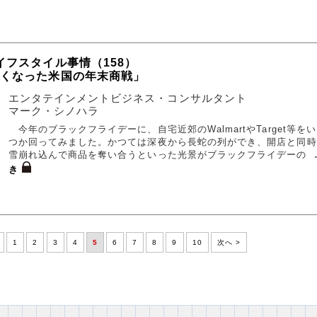
イフスタイル事情（158）
なくなった米国の年末商戦」
エンタテインメントビジネス・コンサルタント
マーク・シノハラ
今年のブラックフライデーに、自宅近郊のWalmartやTarget等を
つか回ってみました。かつては深夜から長蛇の列ができ、開店と同時
雪崩れ込んで商品を奪い合うといった光景がブラックフライデーの
き
1
2
3
4
5
6
7
8
9
10
次へ >