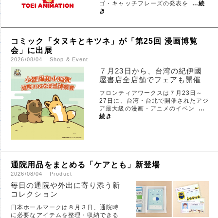
ゴ・キャッチフレーズの発表を
…
続
き
コミック「タヌキとキツネ」が「第25回 漫画博覧
会」に出展
2026/08/04
Shop & Event
７月23日から、台湾の紀伊國
屋書店全店舗でフェアも開催
フロンティアワークスは７月23日～
27日に、台湾・台北で開催されたアジ
ア最大級の漫画・アニメのイベン
…
続き
通院用品をまとめる「ケアとも」新登場
2026/08/04
Product
毎日の通院や外出に寄り添う新
コレクション
日本ホールマークは８月３日、通院時
に必要なアイテムを整理・収納できる