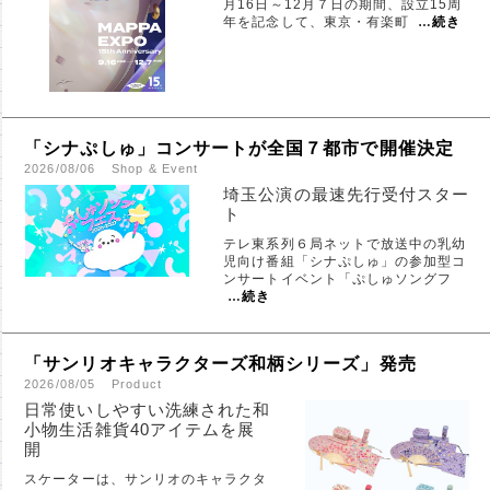
月16日～12月７日の期間、設立15周
年を記念して、東京・有楽町
…
続き
「シナぷしゅ」コンサートが全国７都市で開催決定
2026/08/06
Shop & Event
埼玉公演の最速先行受付スター
ト
テレ東系列６局ネットで放送中の乳幼
児向け番組「シナぷしゅ」の参加型コ
ンサートイベント「ぷしゅソングフ
…
続き
「サンリオキャラクターズ和柄シリーズ」発売
2026/08/05
Product
日常使いしやすい洗練された和
小物生活雑貨40アイテムを展
開
スケーターは、サンリオのキャラクタ