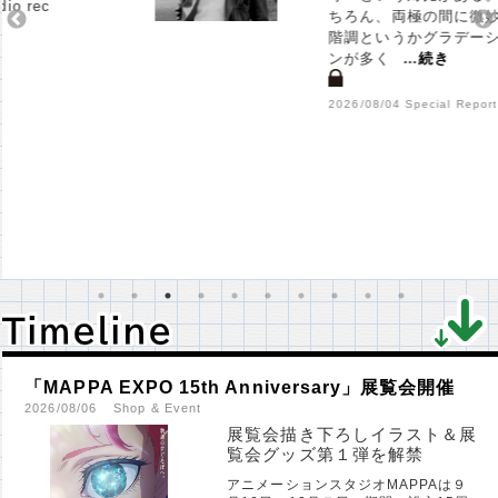
ちろん、両極の間に微妙な
階調というかグラデーショ
ンが多く
…
続き
2026/08/04 Special Report
Ｔｉｍｅｌｉｎｅ
Ｔｉｍｅｌｉｎｅ
「MAPPA EXPO 15th Anniversary」展覧会開催
2026/08/06
Shop & Event
展覧会描き下ろしイラスト＆展
覧会グッズ第１弾を解禁
アニメーションスタジオMAPPAは９