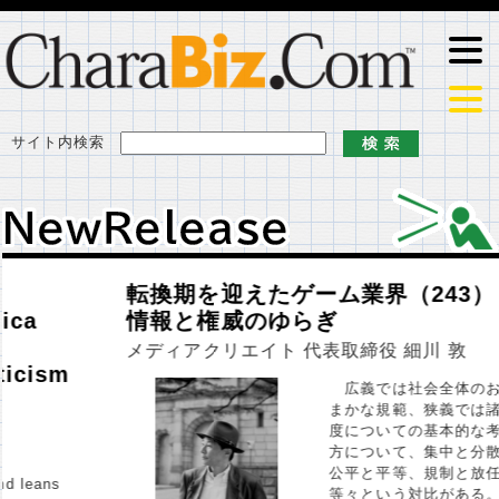
サイト内検索
ＮｅｗＲｅｌｅａｓｅ
ＮｅｗＲｅｌｅａｓｅ
転換期を迎えたゲーム業界（243）
情報と権威のゆらぎ
メディアクリエイト 代表取締役 細川 敦
広義では社会全体のおお
まかな規範、狭義では諸制
度についての基本的な考え
方について、集中と分散、
公平と平等、規制と放任
等々という対比がある。も