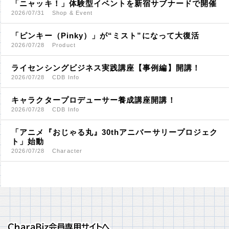
「ニャッキ！」体験型イベントを新宿サブナードで開催
2026/07/31
Shop & Event
「ピンキー（Pinky）」が“ミスト”になって大復活
2026/07/28
Product
ライセンシングビジネス実践講座【事例編】開講！
2026/07/28
CDB Info
キャラクタープロデューサー養成講座開講！
2026/07/28
CDB Info
「アニメ『おじゃる丸』30thアニバーサリープロジェク
ト」始動
2026/07/28
Character
ＣｈａｒａＢｉｚ会員専用サイトへ
ＣｈａｒａＢｉｚ会員専用サイトへ