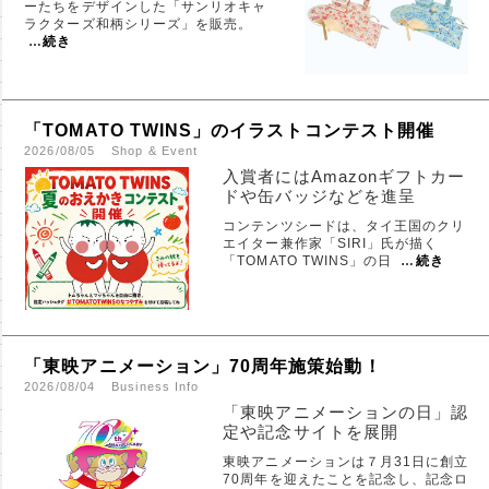
ーたちをデザインした「サンリオキャ
ラクターズ和柄シリーズ」を販売。
…
続き
「TOMATO TWINS」のイラストコンテスト開催
2026/08/05
Shop & Event
入賞者にはAmazonギフトカー
ドや缶バッジなどを進呈
コンテンツシードは、タイ王国のクリ
エイター兼作家「SIRI」氏が描く
「TOMATO TWINS」の日
…
続き
「東映アニメーション」70周年施策始動！
2026/08/04
Business Info
「東映アニメーションの日」認
定や記念サイトを展開
東映アニメーションは７月31日に創立
70周年を迎えたことを記念し、記念ロ