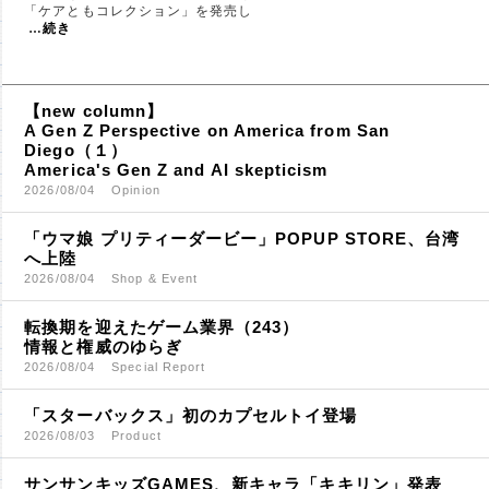
「ケアともコレクション」を発売し
…
続き
【new column】
A Gen Z Perspective on America from San
Diego（１）
America's Gen Z and AI skepticism
2026/08/04
Opinion
「ウマ娘 プリティーダービー」POPUP STORE、台湾
へ上陸
2026/08/04
Shop & Event
転換期を迎えたゲーム業界（243）
情報と権威のゆらぎ
2026/08/04
Special Report
「スターバックス」初のカプセルトイ登場
2026/08/03
Product
サンサンキッズGAMES、新キャラ「キキリン」発表