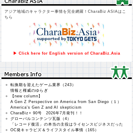
ＣｈａｒａＢｉｚ ＡＳＩＡ
ＣｈａｒａＢｉｚ ＡＳＩＡ
アジア地域のキャラクター事情を完全網羅！CharaBiz ASIAはこ
ちら
▶ Click here for English version of CharaBiz.Asia
Ｍｅｍｂｅｒｓ Ｉｎｆｏ
Ｍｅｍｂｅｒｓ Ｉｎｆｏ
転換期を迎えたゲーム業界（243）
情報と権威のゆらぎ
【new column】
A Gen Z Perspective on America from San Diego（１）
America's Gen Z and AI skepticism
CharaBiz+ 90号 2026年7月発刊！！
グローバルコンテンツ瓦版（4）
「レコード復活」の本当の主役はライセンスビジネスだった
OC発キャラビズ＆ライフスタイル事情（165）